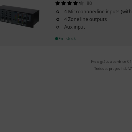
80
4 Microphone/line inputs (wit
4 Zone line outputs
Aux input
Em stock
Frete grátis a partir de € 
Todos os preços incl. IV