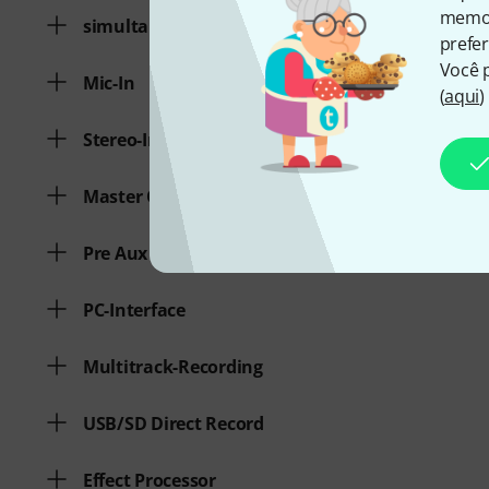
memor
simultaneously used channels
prefer
Você 
Mic-In
(
aqui
)
Stereo-In
Master Out
Pre Aux max.
PC-Interface
Multitrack-Recording
USB/SD Direct Record
Effect Processor