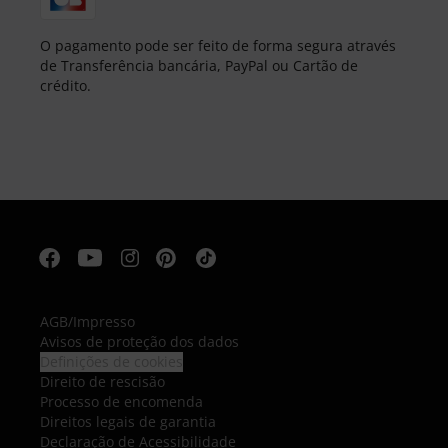
O pagamento pode ser feito de forma segura através
de Transferência bancária, PayPal ou Cartão de
crédito.
AGB
/
Impresso
Avisos de proteção dos dados
Definições de cookies
Direito de rescisão
Processo de encomenda
Direitos legais de garantia
Declaração de Acessibilidade