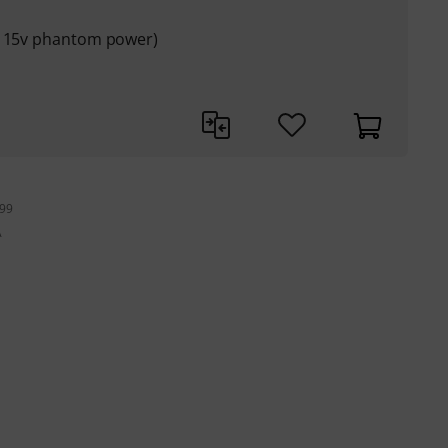
h 15v phantom power)
199
A