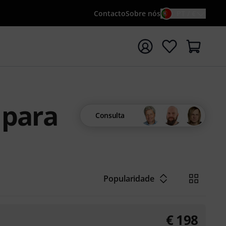
Contacto
Sobre nós
PT / €
iar pesquisa com o termo de pesquisa {searchTerm}
 para
Consulta
Popularidade
€
198