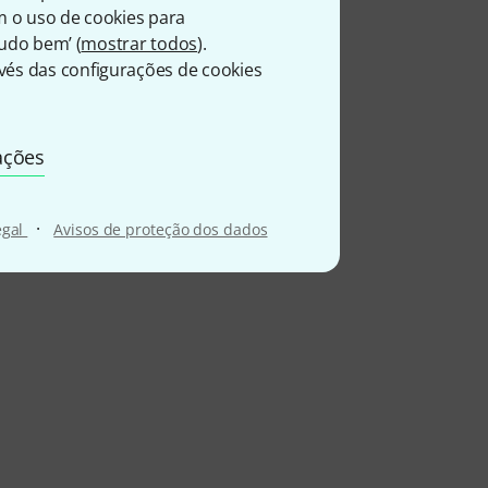
m o uso de cookies para
Tudo bem’ (
mostrar todos
).
és das configurações de cookies
ações
·
egal
Avisos de proteção dos dados