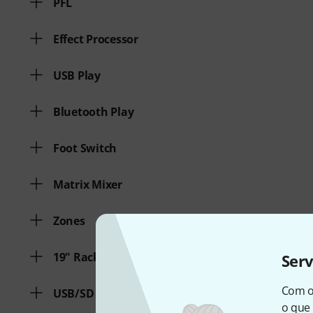
PFL
Effect Processor
USB Play
Bluetooth Play
Foot Switch
Matrix Mixer
Zones
19" Rackmount
Ser
Com o
USB/SD Direct Record
o que 