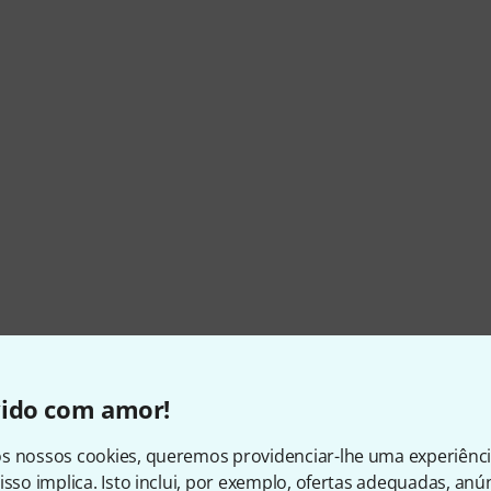
vido com amor!
s nossos cookies, queremos providenciar-lhe uma experiênc
isso implica. Isto inclui, por exemplo, ofertas adequadas, an