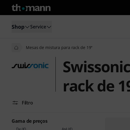
Shop
Service
Mesas de mistura para rack de 19"
Swissonic
rack de 1
Filtro
Gama de preços
De (€)
Até (€)