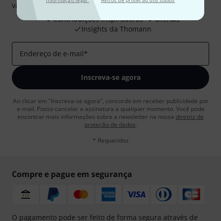
Informação legal
Avisos de proteção dos dados
valor de
50 €
cada!
Contribuições inspiradoras
Ofertas
Insights da Thomann
Endereço de e-mail
*
Inscreva-se agora
Ao clicar em "Inscreva-se agora", concordo em receber publicidade por
e-mail. Posso cancelar a assinatura a qualquer momento. Você pode
encontrar mais informações sobre a newsletter na nossa
diretriz de
proteção de dados
.
* Requeridos
Compre e pague em segurança
O pagamento pode ser feito de forma segura através de