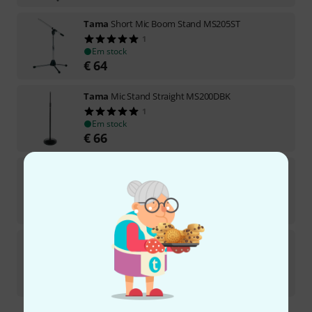
Tama
Short Mic Boom Stand MS205ST
1
Em stock
€
64
Tama
Mic Stand Straight MS200DBK
1
Em stock
€
66
Tama
Mic Boom Stand VG MS205VBK
2
Em stock
€
114
Tama
Straight Mic Stand MS200BK
Em stock
€
57