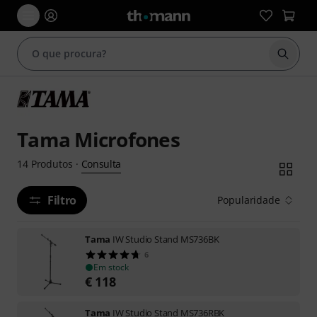
Inicia
Tama Microfones
Consulta
14
Produtos
·
Filtro
Popularidade
Tama
IW Studio Stand MS736BK
6
Em stock
€
118
Tama
IW Studio Stand MS736RBK