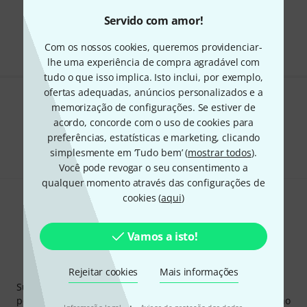
Frete grátis a partir de € 199
Servido com amor!
Todos os preços incl. IVA
Com os nossos cookies, queremos providenciar-
lhe uma experiência de compra agradável com
tudo o que isso implica. Isto inclui, por exemplo,
ofertas adequadas, anúncios personalizados e a
memorização de configurações. Se estiver de
Gosta do que vê?
acordo, concorde com o uso de cookies para
Partilhar
preferências, estatísticas e marketing, clicando
Ajuda e feedback
simplesmente em ‘Tudo bem’ (
mostrar todos
).
Você pode revogar o seu consentimento a
qualquer momento através das configurações de
cookies (
aqui
)
Vamos a isto!
Newsletter Thomann
Rejeitar cookies
Mais informações
Subscreva a Newsletter da Thomann em inglês e com um
pouco de sorte você poderá ganhar um dos
50 vouchers
no
·