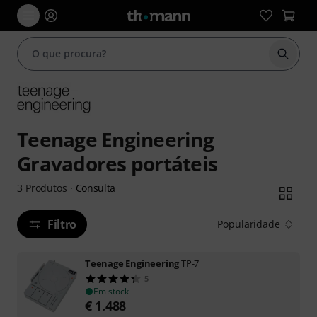
Inicia
Teenage Engineering
Gravadores portáteis
Consulta
3
Produtos
·
Filtro
Popularidade
Teenage Engineering
TP-7
5
Em stock
€
1.488