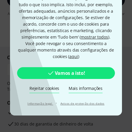
tudo o que isso implica. Isto inclui, por exemplo,
ofertas adequadas, anúncios personalizados e a
Ao clicar em "Inscreva-se agora", concordo em receber publicidade por
memorização de configurações. Se estiver de
e-mail. Posso cancelar a assinatura a qualquer momento. Você pode
encontrar mais informações sobre a newsletter na nossa
diretriz de
acordo, concorde com o uso de cookies para
proteção de dados
.
preferências, estatísticas e marketing, clicando
simplesmente em ‘Tudo bem’ (
mostrar todos
).
* Requeridos
Você pode revogar o seu consentimento a
qualquer momento através das configurações de
cookies (
aqui
)
Compre e pague em segurança
Vamos a isto!
O pagamento pode ser feito de forma segura através de
Rejeitar cookies
Mais informações
Transferência bancária, PayPal ou Cartão de crédito.
Os seus benefícios
·
Informação legal
Avisos de proteção dos dados
Garantia Thomann de 3 anos
30 dias de garantia de dinheiro de volta