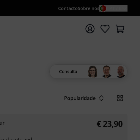
Contacto
Sobre nós
PT / €
iar pesquisa com o termo de pesquisa {searchTerm}
Consulta
Popularidade
€
23,90
er
in closets and