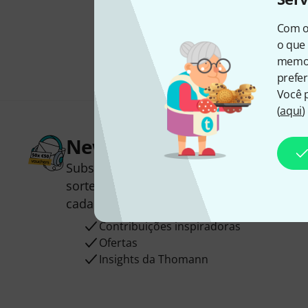
Com o
o que 
memor
prefer
Você 
(
aqui
)
Newsletter Thomann
Subscreva a Newsletter da Thomann em 
sorte você poderá ganhar um dos
50 vou
cada!
Contribuições inspiradoras
Ofertas
Insights da Thomann