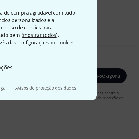
ia de compra agradável com tudo
úncios personalizados e a
m o uso de cookies para
Tudo bem’ (
mostrar todos
).
és das configurações de cookies
ações
Inscreva-se agora
·
egal
Avisos de proteção dos dados
rdo em receber publicidade por e-mail. Posso cancelar a assinatura a
 mais informações sobre a newsletter na nossa
diretriz de proteção de