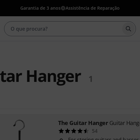
Garantia de 3 anos
Assistência de Reparação
Inic
tar Hanger
1
The Guitar Hanger
Guitar Hang
54
For storing guitars and basses 