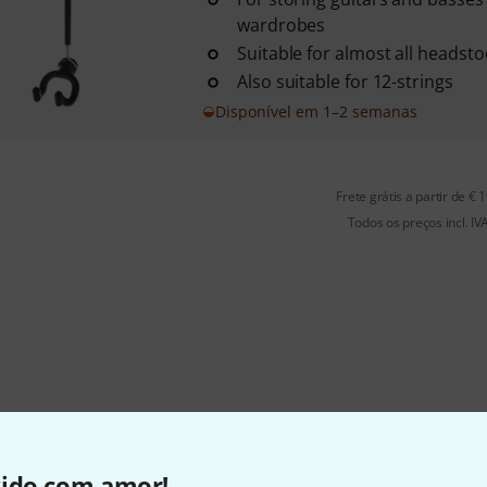
wardrobes
Suitable for almost all headsto
Also suitable for 12-strings
Disponível em 1–2 semanas
Frete grátis a partir de € 
Todos os preços incl. IV
vido com amor!