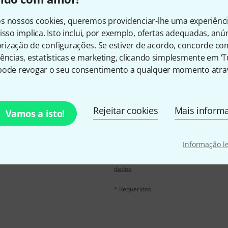
Gosta do que vê?
s nossos cookies, queremos providenciar-lhe uma experiênc
isso implica. Isto inclui, por exemplo, ofertas adequadas, an
Partilhar
Ajuda e feedback
ização de configurações. Se estiver de acordo, concorde co
ências, estatísticas e marketing, clicando simplesmente em ‘
pode revogar o seu consentimento a qualquer momento atrav
Rejeitar cookies
Mais inform
Vamos a isto!
inglês e com um pouco de
Endereço de e-mail
*
chers
no valor de
50 €
Informação l
Ao clicar em "Inscreva-se agora", conco
qualquer momento. Você pode encontrar
dados
.
* Requeridos