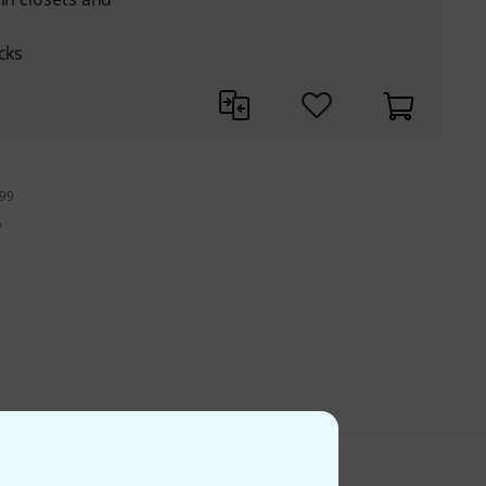
cks
199
A