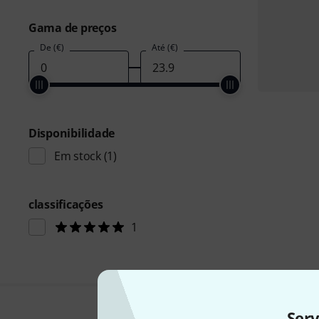
Gama de preços
De (€)
Até (€)
Disponibilidade
Em stock
(1)
classificações
1
Ser