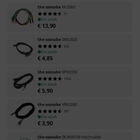
the sssnake
KK2060
97
Em stock
€
13,90
the sssnake
SRR2020
823
Em stock
€
4,85
the sssnake
SPR2050
1096
Em stock
€
5,90
the sssnake
YRK2060
987
Em stock
€
3,90
the sssnake
SK369S-09 Patchcable