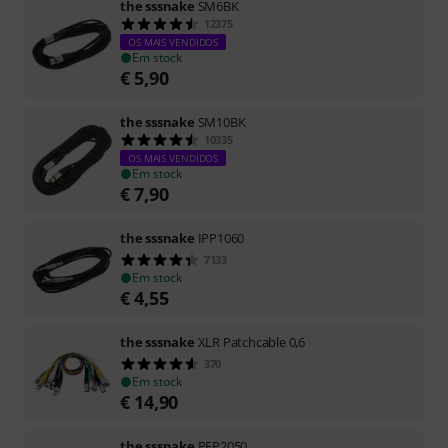
the sssnake
SM6BK
12375
OS MAIS VENDIDOS
Em stock
€
5,90
the sssnake
SM10BK
10335
OS MAIS VENDIDOS
Em stock
€
7,90
the sssnake
IPP1060
7133
Em stock
€
4,55
the sssnake
XLR Patchcable 0,6
370
Em stock
€
14,90
the sssnake
PFP2050