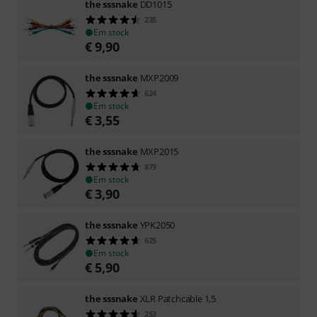
the sssnake
DD1015
235
Em stock
€
9,90
the sssnake
MXP2009
624
Em stock
€
3,55
the sssnake
MXP2015
879
Em stock
€
3,90
the sssnake
YPK2050
625
Em stock
€
5,90
the sssnake
XLR Patchcable 1,5
253