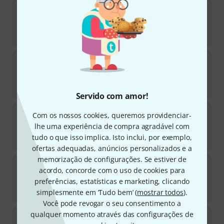
the sssnake
SPP2050
774
Em stock
€
4,90
the sssnake
SK369S-03 Patchcable
749
Em stock
€
8,90
Servido com amor!
the sssnake
DD1120
Com os nossos cookies, queremos providenciar-
47
lhe uma experiência de compra agradável com
Em stock
tudo o que isso implica. Isto inclui, por exemplo,
€
14,90
ofertas adequadas, anúncios personalizados e a
memorização de configurações. Se estiver de
the sssnake
SPR2030
acordo, concorde com o uso de cookies para
1175
preferências, estatísticas e marketing, clicando
Em stock
€
5,30
simplesmente em ‘Tudo bem’ (
mostrar todos
).
Você pode revogar o seu consentimento a
qualquer momento através das configurações de
the sssnake
SPP2030