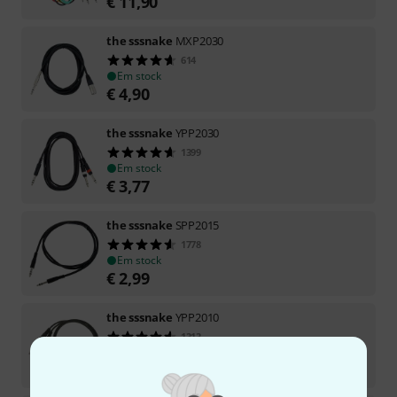
€
11,90
the sssnake
MXP2030
614
Em stock
€
4,90
the sssnake
YPP2030
1399
Em stock
€
3,77
the sssnake
SPP2015
1778
Em stock
€
2,99
the sssnake
YPP2010
1313
Em stock
€
2,99