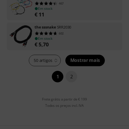
467
Em stock
€
11
the sssnake
SRR2030
602
Em stock
€
5,70
Mostrar mais
50 artigos
1
2
Frete grátis a partir de € 199
Todos os preços incl. IVA