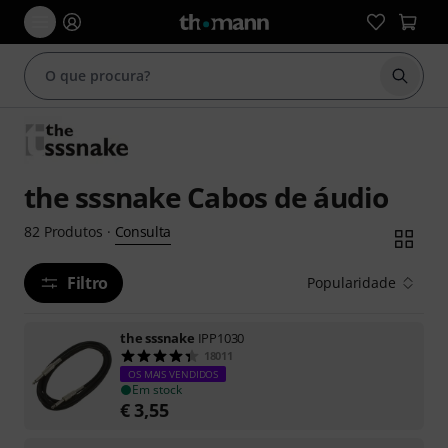
Inicia
the sssnake Cabos de áudio
Consulta
82
Produtos
·
Filtro
Popularidade
the sssnake
IPP1030
18011
OS MAIS VENDIDOS
Em stock
€
3,55