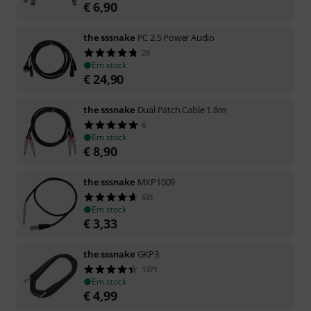
€
6,90
the sssnake
PC 2,5 Power Audio
29
Em stock
€
24,90
the sssnake
Dual Patch Cable 1.8m
6
Em stock
€
8,90
the sssnake
MXP1009
631
Em stock
€
3,33
the sssnake
GKP3
1371
Em stock
€
4,99