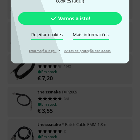
cookies (
aqui
)
1238
Em stock
€
3,90
Vamos a isto!
the sssnake
FXP1015
432
Rejeitar cookies
Mais informações
Em stock
€
3,77
·
Informação legal
Avisos de proteção dos dados
the sssnake
GKP6
1642
Em stock
€
7,20
the sssnake
FXP2009
348
Em stock
€
3,55
the sssnake
Y-Patch Cable FMM 1.8m
2
Em stock