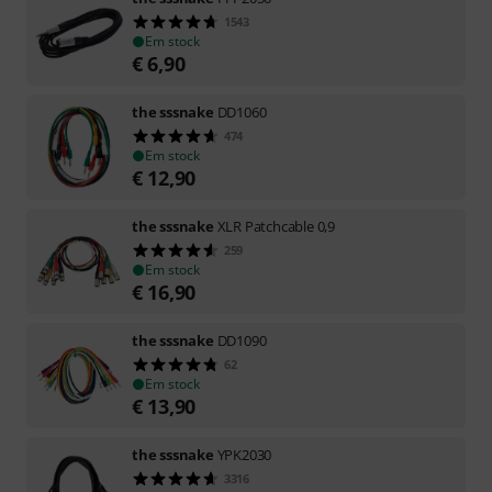
1543
Em stock
€
6,90
the sssnake
DD1060
474
Em stock
€
12,90
the sssnake
XLR Patchcable 0,9
259
Em stock
€
16,90
the sssnake
DD1090
62
Em stock
€
13,90
the sssnake
YPK2030
3316