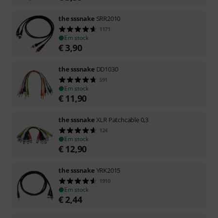
the sssnake
SRR2010
1171
Em stock
€
3,90
the sssnake
DD1030
591
Em stock
€
11,90
the sssnake
XLR Patchcable 0,3
124
Em stock
€
12,90
the sssnake
YRK2015
1910
Em stock
€
2,44