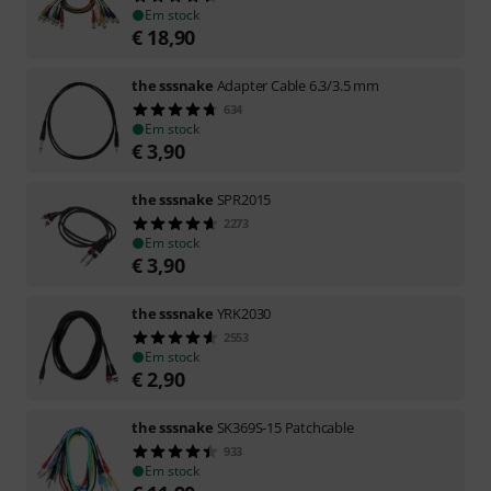
Em stock
€
18,90
the sssnake
Adapter Cable 6.3/3.5 mm
634
Em stock
€
3,90
the sssnake
SPR2015
2273
Em stock
€
3,90
the sssnake
YRK2030
2553
Em stock
€
2,90
the sssnake
SK369S-15 Patchcable
933
Em stock