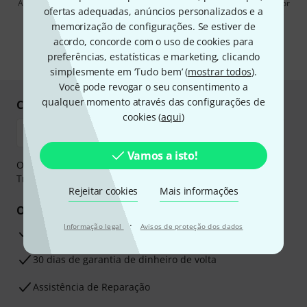
Ao clicar em "Inscreva-se agora", concordo em receber publicidade por
ofertas adequadas, anúncios personalizados e a
e-mail. Posso cancelar a assinatura a qualquer momento. Você pode
encontrar mais informações sobre a newsletter na nossa
diretriz de
memorização de configurações. Se estiver de
proteção de dados
.
acordo, concorde com o uso de cookies para
preferências, estatísticas e marketing, clicando
* Requeridos
simplesmente em ‘Tudo bem’ (
mostrar todos
).
Você pode revogar o seu consentimento a
qualquer momento através das configurações de
Compre e pague em segurança
cookies (
aqui
)
Vamos a isto!
O pagamento pode ser feito de forma segura através de
Transferência bancária, PayPal ou Cartão de crédito.
Rejeitar cookies
Mais informações
Os seus benefícios
·
Informação legal
Avisos de proteção dos dados
Garantia Thomann de 3 anos
30 dias de garantia de dinheiro de volta
Assistência de Reparação