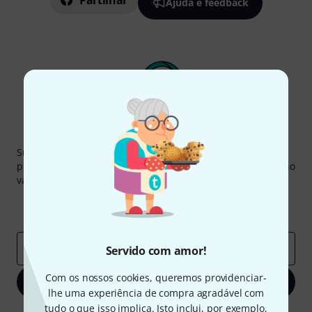
Partilhar
Ajuda e feedback
Newsletter Thomann
Subscreva a Newsletter da Thomann em inglês e com um
pouco de sorte você poderá ganhar um dos
50 vouchers
no
valor de
50 €
cada!
Contribuições inspiradoras
Ofertas
Insights da Thomann
Endereço de e-mail
*
Servido com amor!
Com os nossos cookies, queremos providenciar-
Inscreva-se agora
lhe uma experiência de compra agradável com
tudo o que isso implica. Isto inclui, por exemplo,