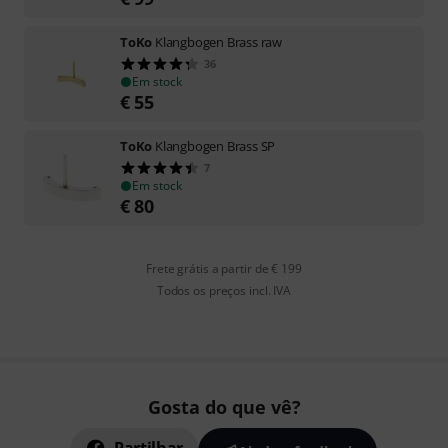
ToKo
Klangbogen Brass raw
36
Em stock
€
55
ToKo
Klangbogen Brass SP
7
Em stock
€
80
Frete grátis a partir de € 199
Todos os preços incl. IVA
Gosta do que vê?