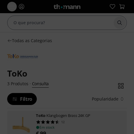
Inicia
Todas as Categorias
ToKo
Consulta
3
Produtos
·
Filtro
Popularidade
ToKo
Klangbogen Brass 24K GP
12
Em stock
€
99