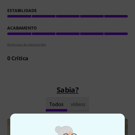
ESTABILIDADE
ACABAMENTO
Diretrizes de apreciações
0
Crítica
Sabia?
Todos
vídeos