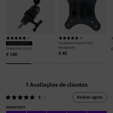
3
26
9.solutions
Vesa to 5/8"
ENCAIXE PERFEITO
Receptacle
Triad-Orbit
OA V2
€ 45
€ 140
1
Avaliações de clientes
Avaliar agora
5
/ 5
MANUSEIO