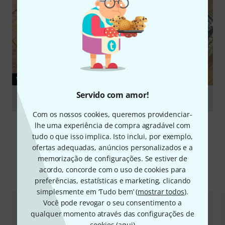
VÍDEO
Servido com amor!
Triad-Orbit IO-VM V2
Com os nossos cookies, queremos providenciar-
Tocar
lhe uma experiência de compra agradável com
tudo o que isso implica. Isto inclui, por exemplo,
ofertas adequadas, anúncios personalizados e a
memorização de configurações. Se estiver de
Comparar opções
acordo, concorde com o uso de cookies para
preferências, estatísticas e marketing, clicando
simplesmente em ‘Tudo bem’ (
mostrar todos
).
Você pode revogar o seu consentimento a
qualquer momento através das configurações de
cookies (
aqui
)