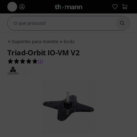
Inicia
Suportes para monitor e écrãs
Triad-Orbit IO-VM V2
5.0 de 5 estrelas de 1 avaliações de clientes
(
1
)