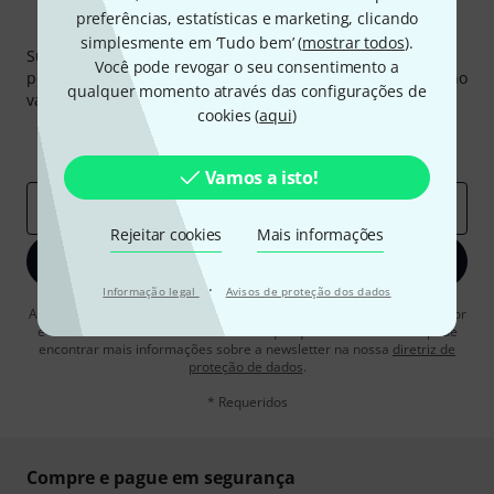
preferências, estatísticas e marketing, clicando
Newsletter Thomann
simplesmente em ‘Tudo bem’ (
mostrar todos
).
Subscreva a Newsletter da Thomann em inglês e com um
Você pode revogar o seu consentimento a
pouco de sorte você poderá ganhar um dos
50 vouchers
no
qualquer momento através das configurações de
valor de
50 €
cada!
cookies (
aqui
)
Contribuições inspiradoras
Ofertas
Insights da Thomann
Vamos a isto!
Endereço de e-mail
*
Rejeitar cookies
Mais informações
Inscreva-se agora
·
Informação legal
Avisos de proteção dos dados
Ao clicar em "Inscreva-se agora", concordo em receber publicidade por
e-mail. Posso cancelar a assinatura a qualquer momento. Você pode
encontrar mais informações sobre a newsletter na nossa
diretriz de
proteção de dados
.
* Requeridos
Compre e pague em segurança