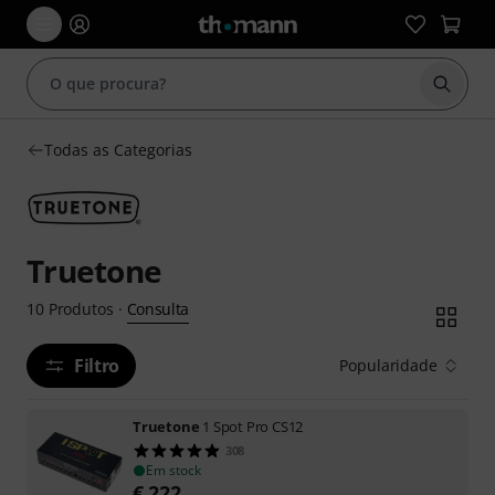
Inicia
Todas as Categorias
Truetone
Consulta
10
Produtos
·
Filtro
Popularidade
Truetone
1 Spot Pro CS12
308
Em stock
€
222