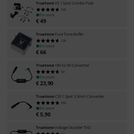
Truetone
VS 1 Spot Combo Pack
569
Em stock
€
49
Truetone
Pure Tone Buffer
226
Em stock
€
66
Truetone
18V to 9V Converter
58
Em stock
€
23,90
Truetone
C35 1 Spot 3.5mm Converter
582
Em stock
€
5,90
Truetone
Voltage Doubler TVD
17