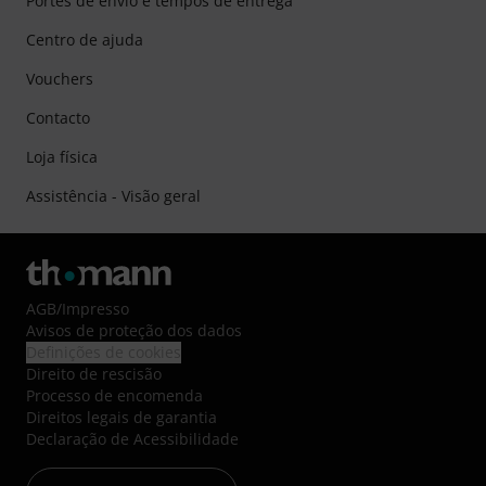
Portes de envio e tempos de entrega
Centro de ajuda
Vouchers
Contacto
Loja física
Assistência - Visão geral
AGB
/
Impresso
Avisos de proteção dos dados
Definições de cookies
Direito de rescisão
Processo de encomenda
Direitos legais de garantia
Declaração de Acessibilidade