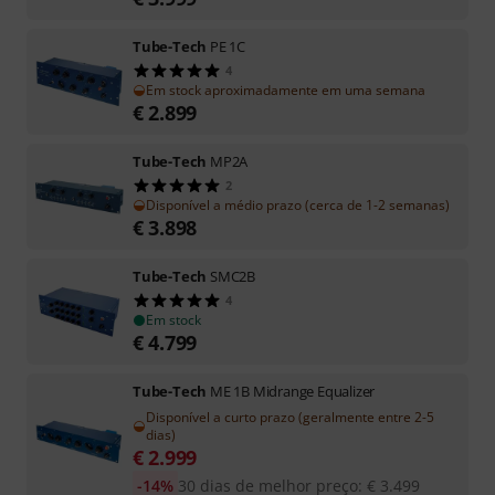
Tube-Tech
PE 1C
4
Em stock aproximadamente em uma semana
€
2.899
Tube-Tech
MP2A
2
Disponível a médio prazo (cerca de 1-2 semanas)
€
3.898
Tube-Tech
SMC2B
4
Em stock
€
4.799
Tube-Tech
ME 1B Midrange Equalizer
Disponível a curto prazo (geralmente entre 2-5
dias)
€
2.999
-14%
30 dias de melhor preço
:
€
3.499