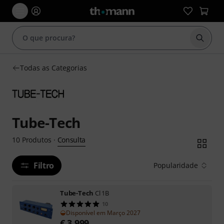
Inicia
Todas as Categorias
Tube-Tech
Consulta
10
Produtos
·
Filtro
Popularidade
Tube-Tech
Cl 1B
10
Disponível em Março 2027
€
3.999