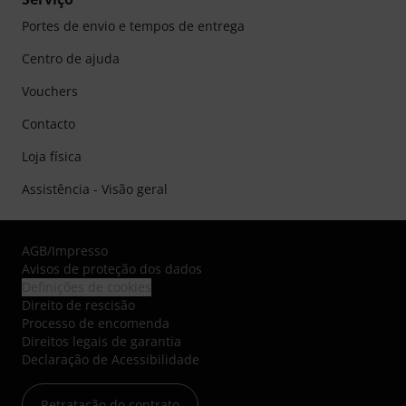
Portes de envio e tempos de entrega
Centro de ajuda
Vouchers
Contacto
Loja física
Assistência - Visão geral
AGB
/
Impresso
Avisos de proteção dos dados
Definições de cookies
Direito de rescisão
Processo de encomenda
Direitos legais de garantia
Declaração de Acessibilidade
Retratação do contrato