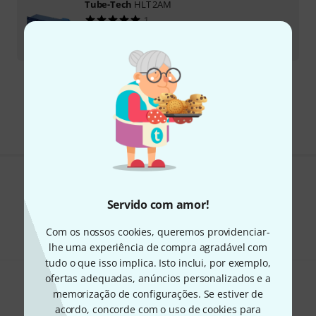
Tube-Tech
HLT 2AM
1
Sob consulta
€
4.699
Frete grátis a partir de € 199
Todos os preços incl. IVA
Gosta do que vê?
Servido com amor!
Partilhar
Ajuda e feedback
Com os nossos cookies, queremos providenciar-
lhe uma experiência de compra agradável com
tudo o que isso implica. Isto inclui, por exemplo,
ofertas adequadas, anúncios personalizados e a
memorização de configurações. Se estiver de
acordo, concorde com o uso de cookies para