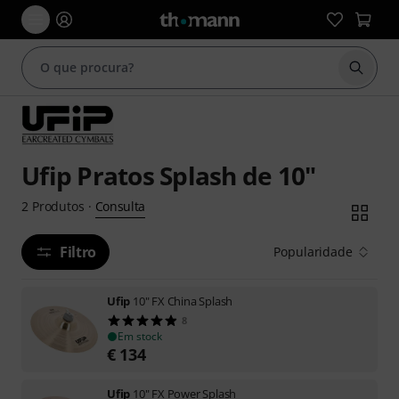
Inicia
Ufip Pratos Splash de 10"
Consulta
2
Produtos
·
Filtro
Popularidade
Ufip
10" FX China Splash
8
Em stock
€
134
Ufip
10" FX Power Splash