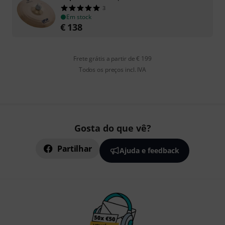
3
Em stock
€
138
Frete grátis a partir de € 199
Todos os preços incl. IVA
Gosta do que vê?
Partilhar
Ajuda e feedback