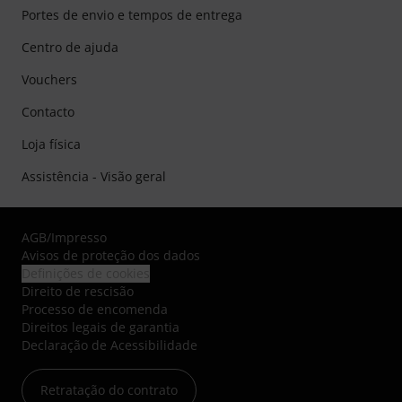
Portes de envio e tempos de entrega
Centro de ajuda
Vouchers
Contacto
Loja física
Assistência - Visão geral
AGB
/
Impresso
Avisos de proteção dos dados
Definições de cookies
Direito de rescisão
Processo de encomenda
Direitos legais de garantia
Declaração de Acessibilidade
Retratação do contrato