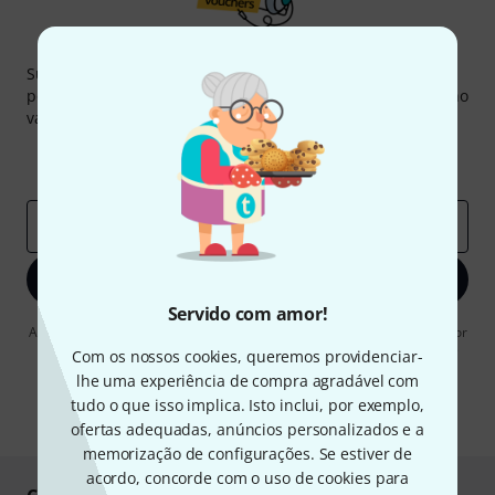
Newsletter Thomann
Subscreva a Newsletter da Thomann em inglês e com um
pouco de sorte você poderá ganhar um dos
50 vouchers
no
valor de
50 €
cada!
Contribuições inspiradoras
Ofertas
Insights da Thomann
Endereço de e-mail
*
Inscreva-se agora
Servido com amor!
Ao clicar em "Inscreva-se agora", concordo em receber publicidade por
e-mail. Posso cancelar a assinatura a qualquer momento. Você pode
Com os nossos cookies, queremos providenciar-
encontrar mais informações sobre a newsletter na nossa
diretriz de
lhe uma experiência de compra agradável com
proteção de dados
.
tudo o que isso implica. Isto inclui, por exemplo,
* Requeridos
ofertas adequadas, anúncios personalizados e a
memorização de configurações. Se estiver de
acordo, concorde com o uso de cookies para