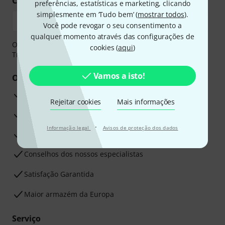
Compre e pague em segurança
preferências, estatísticas e marketing, clicando
simplesmente em ‘Tudo bem’ (
mostrar todos
).
Você pode revogar o seu consentimento a
qualquer momento através das configurações de
O pagamento pode ser feito de forma segura através de
cookies (
aqui
)
Transferência bancária, PayPal ou Cartão de crédito.
Vamos a isto!
Os seus benefícios
Garantia Thomann de 3 anos
Rejeitar cookies
Mais informações
30 dias de garantia de dinheiro de volta
·
Informação legal
Avisos de proteção dos dados
Assistência de Reparação
Conselhos dos nossos especialistas
Satisfação Garantida
Maior armazém da Europa
Serviço