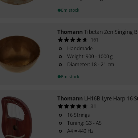
Em stock
Thomann
Tibetan Zen Singing 
161
Handmade
Weight: 900 - 1000 g
Diameter: 18 - 21 cm
Em stock
Thomann
LH16B Lyre Harp 16 S
31
16 Strings
Tuning: G3 - A5
A4 = 440 Hz