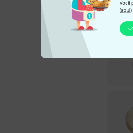
Você 
(
aqui
)