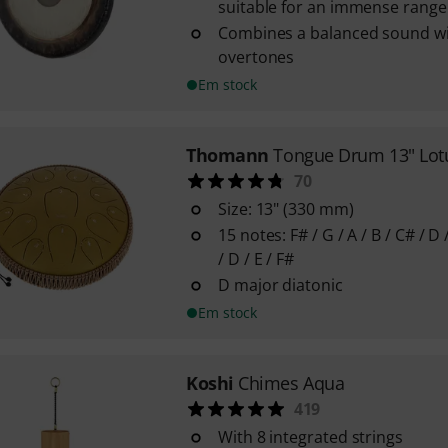
suitable for an immense range 
Combines a balanced sound w
overtones
Em stock
Thomann
Tongue Drum 13" Lot
70
Size: 13" (330 mm)
15 notes: F# / G / A / B / C# / D /
/ D / E / F#
D major diatonic
Em stock
Koshi
Chimes Aqua
419
With 8 integrated strings