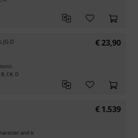
€
23,90
s JG D
atonic
 B, C#, D
€
1.539
haracter and is