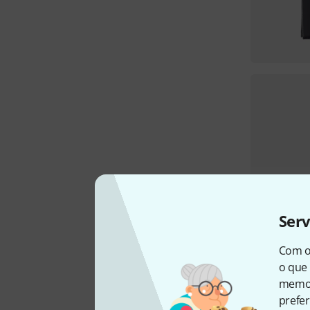
Ser
Com o
o que 
memor
prefer