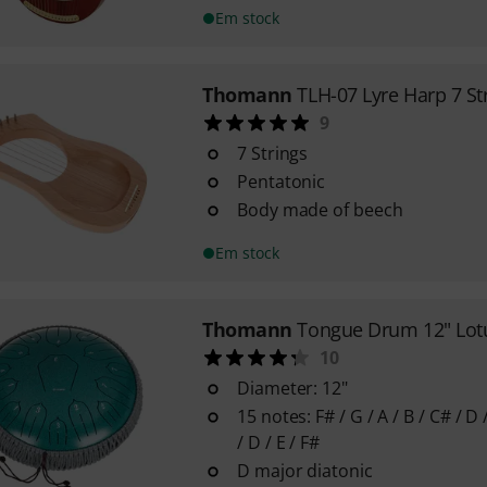
Em stock
Thomann
TLH-07 Lyre Harp 7 St
9
7 Strings
Pentatonic
Body made of beech
Em stock
Thomann
Tongue Drum 12" Lot
10
Diameter: 12"
15 notes: F# / G / A / B / C# / D /
/ D / E / F#
D major diatonic