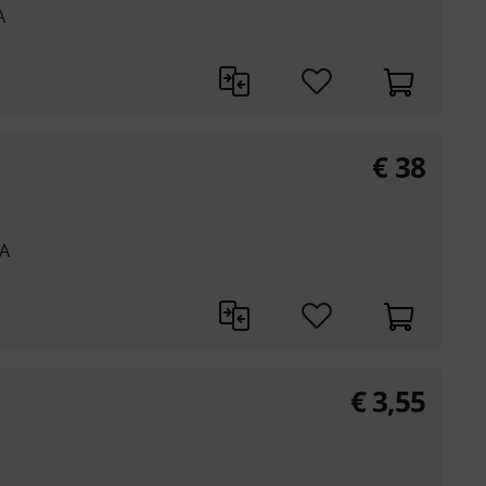
A
€
38
 A
€
3,55