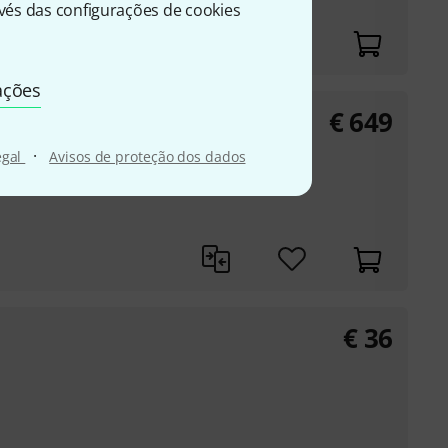
és das configurações de cookies
ações
€
649
32Hz 6-12
·
egal
Avisos de proteção dos dados
from Ø 15 to 30 cm
€
36