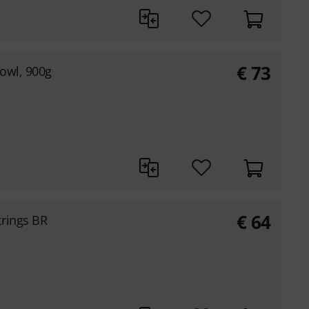
€
73
Bowl, 900g
€
64
trings BR