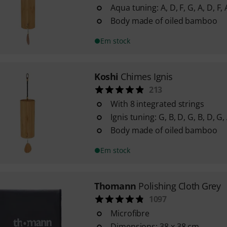
Aqua tuning: A, D, F, G, A, D, F, 
Body made of oiled bamboo
Em stock
Koshi
Chimes Ignis
213
With 8 integrated strings
Ignis tuning: G, B, D, G, B, D, G,
Body made of oiled bamboo
Em stock
Thomann
Polishing Cloth Grey
1097
Microfibre
Dimensions: 38 x 38 cm