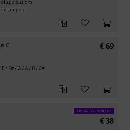
of applications
ith complex
€
69
us G
 E / F# / G / A / B / C#
OS MAIS VENDIDOS
€
38