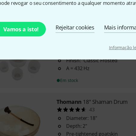
Body made of oiled bamboo
pode revogar o seu consentimento a qualquer momento atrav
Em stock
Rejeitar cookies
Mais inform
Vamos a isto!
Thomann
Crystal Bowl CF Set 4
21
Informação l
7 Tuned crystal singing bowls 
Finish: "Classic Frosted
A = 432 Hz
Em stock
Thomann
18" Shaman Drum
43
Diameter: 18"
Depth: 2"
Pre-tightened goatskin