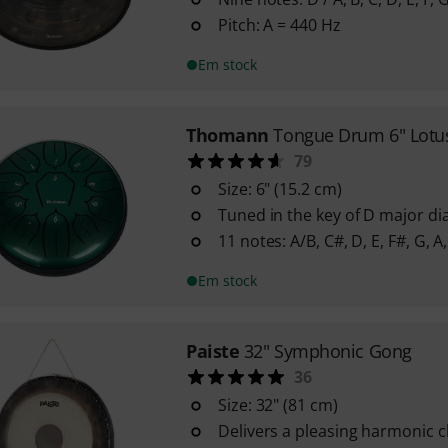
Pitch: A = 440 Hz
Em stock
Thomann
Tongue Drum 6" Lotu
79
Size: 6" (15.2 cm)
Tuned in the key of D major di
11 notes: A/B, C#, D, E, F#, G, A,
Em stock
Paiste
32" Symphonic Gong
36
Size: 32" (81 cm)
Delivers a pleasing harmonic c