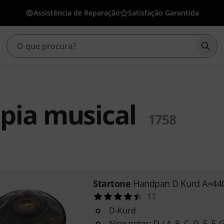
Assistência de Reparação
Satisfação Garantida
Inic
pia musical
1758
Startone
Handpan D Kurd A=44
11
D-Kurd
Nine notes: D / A, B, C, D, E, F, 