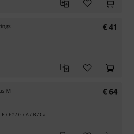
€
41
rings
€
64
us M
 E / F# / G / A / B / C#