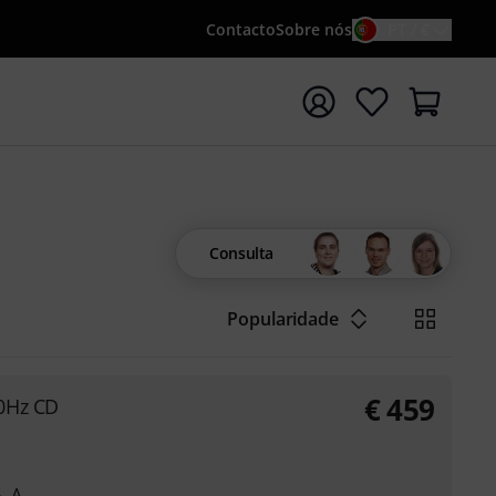
Contacto
Sobre nós
PT / €
iar pesquisa com o termo de pesquisa {searchTerm}
Consulta
Popularidade
€
459
0Hz CD
G, A