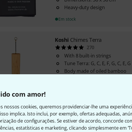
Heavy-duty design
Em stock
Koshi
Chimes Terra
270
With 8 built-in strings
Tune Terra: G, C, E, F, G, C, E, G
Body made of oiled bamboo
Em stock
vido com amor!
Koshi
Chimes Aria
s nossos cookies, queremos providenciar-lhe uma experiênc
294
isso implica. Isto inclui, por exemplo, ofertas adequadas, an
With 8 integrated strings
ização de configurações. Se estiver de acordo, concorde co
Aria tuning: A, C, E, A, B, C, E, B
ências, estatísticas e marketing, clicando simplesmente em ‘