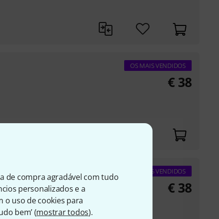
OS MAIS VENDIDOS
€
38
OS MAIS VENDIDOS
ia de compra agradável com tudo
€
38
úncios personalizados e a
m o uso de cookies para
Tudo bem’ (
mostrar todos
).