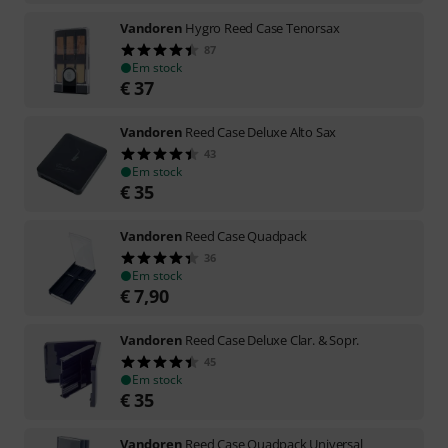
Vandoren
Hygro Reed Case Tenorsax
87
Em stock
€
37
Vandoren
Reed Case Deluxe Alto Sax
43
Em stock
€
35
Vandoren
Reed Case Quadpack
36
Em stock
€
7,90
Vandoren
Reed Case Deluxe Clar. & Sopr.
45
Em stock
€
35
Vandoren
Reed Case Quadpack Universal