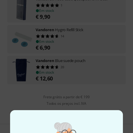
1
Em stock
€
9,90
Vandoren
Hygro Refill Stick
14
Em stock
€
6,90
Vandoren
Blue suede pouch
20
Em stock
€
12,60
Frete grátis a partir de € 199
Todos os preços incl. IVA