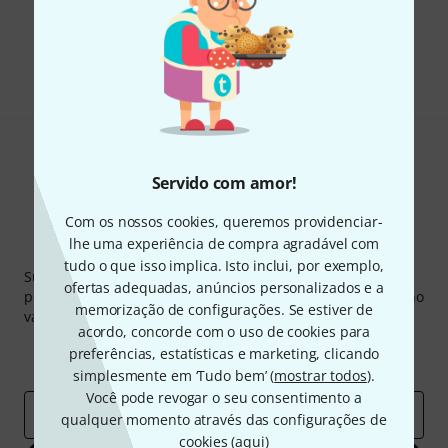
Gosta do que vê?
Partilhar
Ajuda e feedback
Servido com amor!
Com os nossos cookies, queremos providenciar-
lhe uma experiência de compra agradável com
Newsletter Thomann
tudo o que isso implica. Isto inclui, por exemplo,
Subscreva a Newsletter da Thomann em inglês e com um
ofertas adequadas, anúncios personalizados e a
pouco de sorte você poderá ganhar um dos
50 vouchers
no
memorização de configurações. Se estiver de
valor de
50 €
cada!
acordo, concorde com o uso de cookies para
Contribuições inspiradoras
Ofertas
preferências, estatísticas e marketing, clicando
Insights da Thomann
simplesmente em ‘Tudo bem’ (
mostrar todos
).
Você pode revogar o seu consentimento a
Endereço de e-mail
*
qualquer momento através das configurações de
cookies (
aqui
)