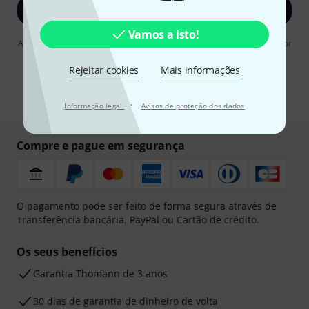
Inscreva-se agora
Vamos a isto!
Ao clicar em "Inscreva-se agora", concordo em receber publicidade por
e-mail. Posso cancelar a assinatura a qualquer momento. Você pode
encontrar mais informações sobre a newsletter na nossa
diretriz de
Rejeitar cookies
Mais informações
proteção de dados
.
* Requeridos
·
Informação legal
Avisos de proteção dos dados
Compre e pague em segurança
O pagamento pode ser feito de forma segura através de
Transferência bancária, PayPal ou Cartão de crédito.
Os seus benefícios
Garantia Thomann de 3 anos
30 dias de garantia de dinheiro de volta