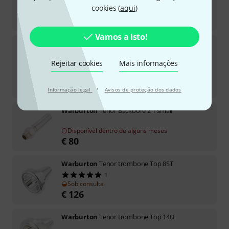
cookies (
aqui
)
Em stock
€
80
Vamos a isto!
Warburton
Tenor trombone Top 8ST B-Stock
Rejeitar cookies
Mais informações
Em stock
€
75
-6%
30 dias de melhor preço
:
€
80
·
Informação legal
Avisos de proteção dos dados
Warburton
Tenor Backbore 2 T small
Disponível dentro de alguns meses
€
80
Warburton
Tenor trombone Top 8ST
1
Sob consulta
€
126
Warburton
Tenor trombone Top 14D