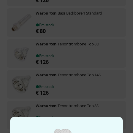
Warburton
Bass Backbore 1 Standard
Em stock
€
80
Warburton
Tenor trombone Top 8D
Em stock
€
126
Warburton
Tenor trombone Top 14S
Em stock
€
126
Warburton
Tenor trombone Top 8S
Em stock
€
126