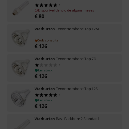
1
Disponível dentro de alguns meses
€
80
Warburton
Tenor trombone Top 12M
Sob consulta
€
126
Warburton
Tenor trombone Top 7D
1
Em stock
€
126
Warburton
Tenor trombone Top 12S
1
Em stock
€
126
Warburton
Bass Backbore 2 Standard