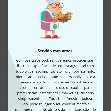
Warburton
Bass trombone Top 5B
Em stock
€
126
Warburton
Tenor Backbore 1 ST large
Em stock
€
80
Servido com amor!
Warburton
Tenor Backbore 4 T small
Com os nossos cookies, queremos providenciar-
Em stock
lhe uma experiência de compra agradável com
€
80
tudo o que isso implica. Isto inclui, por exemplo,
ofertas adequadas, anúncios personalizados e a
Warburton
Tenor trombone Top 9S
memorização de configurações. Se estiver de
acordo, concorde com o uso de cookies para
Em stock
preferências, estatísticas e marketing, clicando
€
126
simplesmente em ‘Tudo bem’ (
mostrar todos
).
Você pode revogar o seu consentimento a
Warburton
Tenor Backbore 2 ST large
qualquer momento através das configurações de