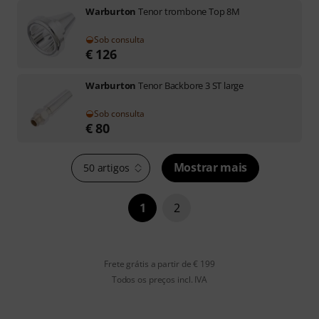
Warburton
Tenor trombone Top 8M
Sob consulta
€
126
Warburton
Tenor Backbore 3 ST large
Sob consulta
€
80
Mostrar mais
50 artigos
1
2
Frete grátis a partir de € 199
Todos os preços incl. IVA