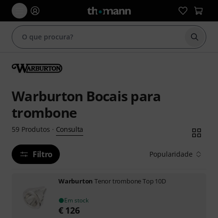
Inicia
Warburton Bocais para
trombone
Consulta
59
Produtos
·
Filtro
Popularidade
Warburton
Tenor trombone Top 10D
Em stock
€
126