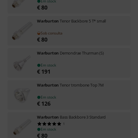
Em stock
€
80
Warburton
Tenor Backbore 5 T* small
Sob consulta
€
80
Warburton
Demondrae Thurman (S)
Em stock
€
191
Warburton
Tenor trombone Top 7M
Em stock
€
126
Warburton
Bass Backbore 3 Standard
1
Em stock
€
80