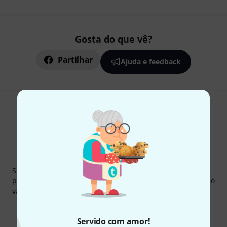
Gosta do que vê?
Partilhar
Ajuda e feedback
Newsletter Thomann
Subscreva a Newsletter da Thomann em inglês e com um
pouco de sorte você poderá ganhar um dos
50 vouchers
no
valor de
50 €
cada!
Contribuições inspiradoras
Ofertas
Insights da Thomann
Servido com amor!