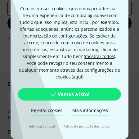
Endereço de e-mail
*
Com os nossos cookies, queremos providenciar-
lhe uma experiência de compra agradável com
tudo o que isso implica. Isto inclui, por exemplo,
Inscreva-se agora
ofertas adequadas, anúncios personalizados e a
memorização de configurações. Se estiver de
Ao clicar em "Inscreva-se agora", concordo em receber publicidade por
acordo, concorde com o uso de cookies para
e-mail. Posso cancelar a assinatura a qualquer momento. Você pode
encontrar mais informações sobre a newsletter na nossa
diretriz de
preferências, estatísticas e marketing, clicando
proteção de dados
.
simplesmente em ‘Tudo bem’ (
mostrar todos
).
Você pode revogar o seu consentimento a
* Requeridos
qualquer momento através das configurações de
cookies (
aqui
)
Compre e pague em segurança
Vamos a isto!
Rejeitar cookies
Mais informações
O pagamento pode ser feito de forma segura através de
Transferência bancária, PayPal ou Cartão de crédito.
·
Informação legal
Avisos de proteção dos dados
Os seus benefícios