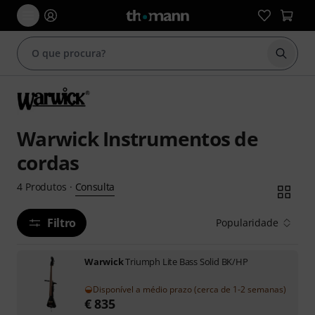
Inicia
Warwick Instrumentos de
cordas
Consulta
4
Produtos
·
Filtro
Popularidade
Warwick
Triumph Lite Bass Solid BK/HP
Disponível a médio prazo (cerca de 1-2 semanas)
€
835