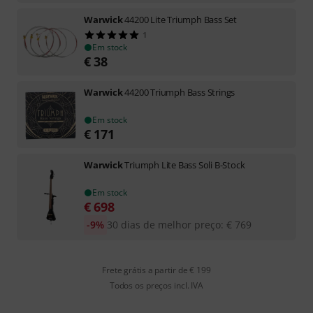
Warwick
44200 Lite Triumph Bass Set
1
Em stock
€
38
Warwick
44200 Triumph Bass Strings
Em stock
€
171
Warwick
Triumph Lite Bass Soli B-Stock
Em stock
€
698
-9%
30 dias de melhor preço
:
€
769
Frete grátis a partir de € 199
Todos os preços incl. IVA