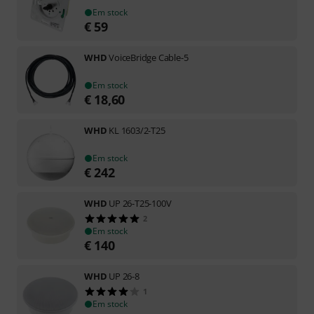
Em stock
€
59
WHD
VoiceBridge Cable-5
Em stock
€
18,60
WHD
KL 1603/2-T25
Em stock
€
242
WHD
UP 26-T25-100V
2
Em stock
€
140
WHD
UP 26-8
1
Em stock