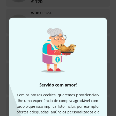
€
120
WHD
UP 22-T6
Em stock
€
69
WHD
LR20 mono BJ UP
Em stock
€
66
WHD
ZL 135-G-T6-RE 100V Wh B-Stock
Em stock
€
71
Servido com amor!
-8%
30 dias de melhor preço
:
€
77
Com os nossos cookies, queremos providenciar-
lhe uma experiência de compra agradável com
WHD
AMP 1200
tudo o que isso implica. Isto inclui, por exemplo,
Disponível a curto prazo (geralmente entre 2-5
dias)
ofertas adequadas, anúncios personalizados e a