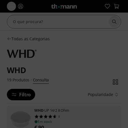
Inicia
Todas as Categorias
WHD
Consulta
19
Produtos
·
Filtro
Popularidade
WHD
UP 14/2 8 Ohm
8
Em stock
€
90