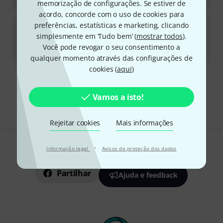
€
777
memorização de configurações. Se estiver de
acordo, concorde com o uso de cookies para
WHD
LR15UP/ST Gira
preferências, estatísticas e marketing, clicando
3
simplesmente em ‘Tudo bem’ (
mostrar todos
).
Disponível a médio prazo (cerca de 1-2 semanas)
Você pode revogar o seu consentimento a
€
39
qualquer momento através das configurações de
cookies (
aqui
)
Frete grátis a partir de € 199
Todos os preços incl. IVA
Vamos a isto!
Rejeitar cookies
Mais informações
·
Informação legal
Avisos de proteção dos dados
Gosta do que vê?
Partilhar
Ajuda e feedback