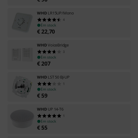
WHD
LR15UP/Mono
4
Em stock
€
22,70
WHD
VoiceBridge
3
Em stock
€
207
WHD
LST 50 BJ-UP
1
Em stock
€
59
WHD
UP 14-T6
1
Em stock
€
55