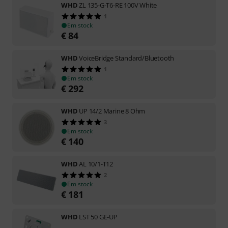
WHD
ZL 135-G-T6-RE 100V White
1
Em stock
€
84
WHD
VoiceBridge Standard/Bluetooth
1
Em stock
€
292
WHD
UP 14/2 Marine 8 Ohm
3
Em stock
€
140
WHD
AL 10/1-T12
2
Em stock
€
181
WHD
LST 50 GE-UP