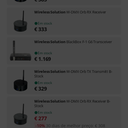
Wireless Solution
W-DMX Orb RX Receiver
Em stock
€
333
Wireless Solution
BlackBox F-1 G6 Transceiver
Em stock
€
1.169
Wireless Solution
W-DMX Orb TX Transmitt B-
Stock
Em stock
€
329
Wireless Solution
W-DMX Orb RX Receiver B-
Stock
Em stock
€
277
-10%
30 dias de melhor preço
:
€
308