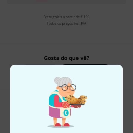
Frete grátis a partir de € 199
Todos os preços incl. IVA
Gosta do que vê?
Partilhar
Ajuda e feedback
Newsletter Thomann