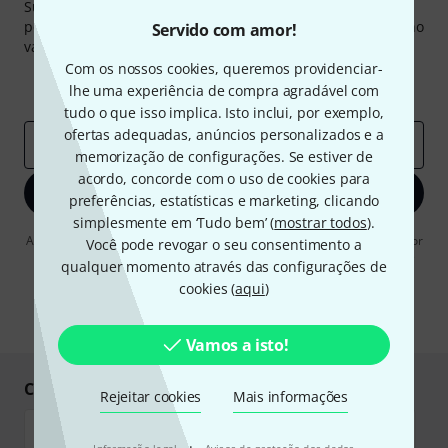
Subscreva a Newsletter da Thomann em inglês e com um
pouco de sorte você poderá ganhar um dos
50 vouchers
no
Servido com amor!
valor de
50 €
cada!
Com os nossos cookies, queremos providenciar-
Contribuições inspiradoras
Ofertas
lhe uma experiência de compra agradável com
Insights da Thomann
tudo o que isso implica. Isto inclui, por exemplo,
ofertas adequadas, anúncios personalizados e a
Endereço de e-mail
*
memorização de configurações. Se estiver de
acordo, concorde com o uso de cookies para
Inscreva-se agora
preferências, estatísticas e marketing, clicando
simplesmente em ‘Tudo bem’ (
mostrar todos
).
Ao clicar em "Inscreva-se agora", concordo em receber publicidade por
Você pode revogar o seu consentimento a
e-mail. Posso cancelar a assinatura a qualquer momento. Você pode
qualquer momento através das configurações de
encontrar mais informações sobre a newsletter na nossa
diretriz de
cookies (
aqui
)
proteção de dados
.
* Requeridos
Vamos a isto!
Compre e pague em segurança
Rejeitar cookies
Mais informações
·