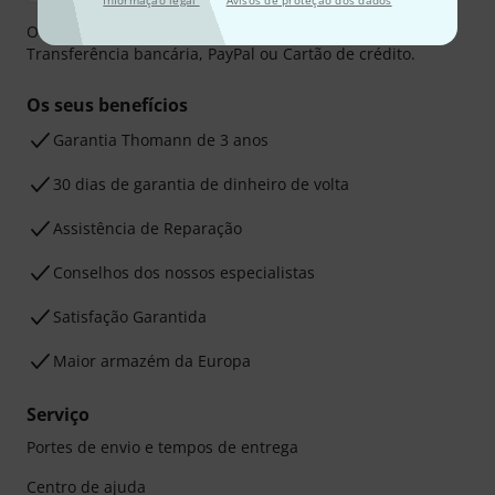
Informação legal
Avisos de proteção dos dados
O pagamento pode ser feito de forma segura através de
Transferência bancária, PayPal ou Cartão de crédito.
Os seus benefícios
Garantia Thomann de 3 anos
30 dias de garantia de dinheiro de volta
Assistência de Reparação
Conselhos dos nossos especialistas
Satisfação Garantida
Maior armazém da Europa
Serviço
Portes de envio e tempos de entrega
Centro de ajuda