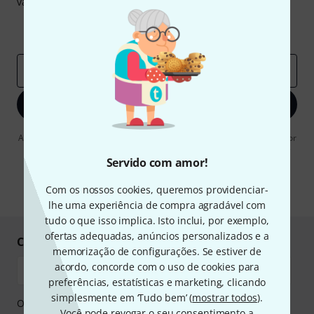
valor de
50 €
cada!
Contribuições inspiradoras
Ofertas
Insights da Thomann
Endereço de e-mail
*
Inscreva-se agora
Ao clicar em "Inscreva-se agora", concordo em receber publicidade por
e-mail. Posso cancelar a assinatura a qualquer momento. Você pode
encontrar mais informações sobre a newsletter na nossa
diretriz de
Servido com amor!
proteção de dados
.
Com os nossos cookies, queremos providenciar-
* Requeridos
lhe uma experiência de compra agradável com
tudo o que isso implica. Isto inclui, por exemplo,
ofertas adequadas, anúncios personalizados e a
Compre e pague em segurança
memorização de configurações. Se estiver de
acordo, concorde com o uso de cookies para
preferências, estatísticas e marketing, clicando
simplesmente em ‘Tudo bem’ (
mostrar todos
).
O pagamento pode ser feito de forma segura através de
Você pode revogar o seu consentimento a