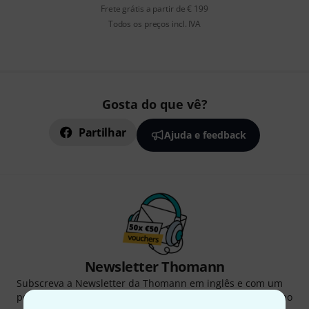
Frete grátis a partir de € 199
Todos os preços incl. IVA
Gosta do que vê?
Partilhar
Ajuda e feedback
Newsletter Thomann
Subscreva a Newsletter da Thomann em inglês e com um
pouco de sorte você poderá ganhar um dos
50 vouchers
no