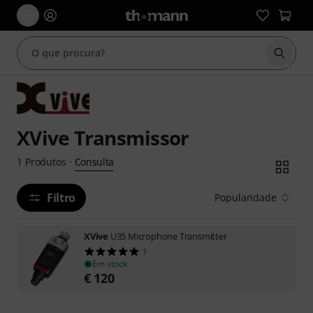
Inicia
XVive Transmissor
Consulta
1
Produtos
·
Filtro
Popularidade
XVive
U35 Microphone Transmitter
1
Em stock
€
120