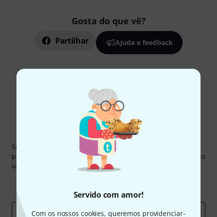
Gosta do que vê?
Partilhar
Ajuda e feedback
Newsletter Thomann
Subscreva a Newsletter da Thomann em inglês e com um
pouco de sorte você poderá ganhar um dos
50 vouchers
no
valor de
50 €
cada!
Contribuições inspiradoras
Ofertas
Insights da Thomann
Servido com amor!
Endereço de e-mail
Com os nossos cookies, queremos providenciar-
*