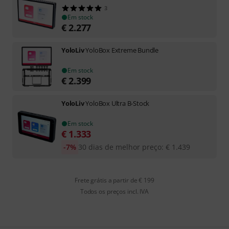
3
Em stock
€
2.277
YoloLiv
YoloBox Extreme Bundle
Em stock
€
2.399
YoloLiv
YoloBox Ultra B-Stock
Em stock
€
1.333
-7%
30 dias de melhor preço
:
€
1.439
Frete grátis a partir de € 199
Todos os preços incl. IVA