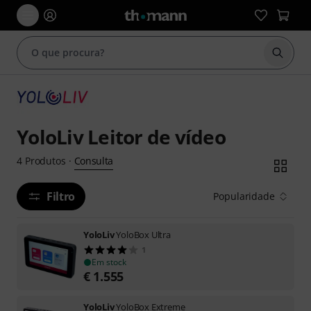
Inicia
YoloLiv Leitor de vídeo
Consulta
4
Produtos
·
Filtro
Popularidade
YoloLiv
YoloBox Ultra
1
Em stock
€
1.555
YoloLiv
YoloBox Extreme