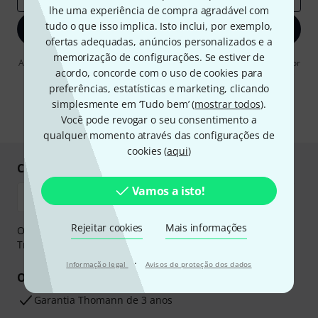
lhe uma experiência de compra agradável com
tudo o que isso implica. Isto inclui, por exemplo,
Inscreva-se agora
ofertas adequadas, anúncios personalizados e a
memorização de configurações. Se estiver de
Ao clicar em "Inscreva-se agora", concordo em receber publicidade por
acordo, concorde com o uso de cookies para
e-mail. Posso cancelar a assinatura a qualquer momento. Você pode
encontrar mais informações sobre a newsletter na nossa
diretriz de
preferências, estatísticas e marketing, clicando
proteção de dados
.
simplesmente em ‘Tudo bem’ (
mostrar todos
).
Você pode revogar o seu consentimento a
* Requeridos
qualquer momento através das configurações de
cookies (
aqui
)
Compre e pague em segurança
Vamos a isto!
Rejeitar cookies
Mais informações
O pagamento pode ser feito de forma segura através de
Transferência bancária, PayPal ou Cartão de crédito.
·
Informação legal
Avisos de proteção dos dados
Os seus benefícios
Garantia Thomann de 3 anos