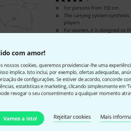
For persons from 150 cm
The carrying system synthesis is
players
For women, it is designed so t
pressure points in the chest a
Em stock
vido com amor!
s nossos cookies, queremos providenciar-lhe uma experiênc
Zappatini
Easy Strap Regular
isso implica. Isto inclui, por exemplo, ofertas adequadas, an
6
ização de configurações. Se estiver de acordo, concorde co
Cross strap
ências, estatísticas e marketing, clicando simplesmente em ‘
With hooks
pode revogar o seu consentimento a qualquer momento atrav
Colour: Black
Em stock
Rejeitar cookies
Mais inform
Vamos a isto!
Zappatini
Strap Bassoon Large 