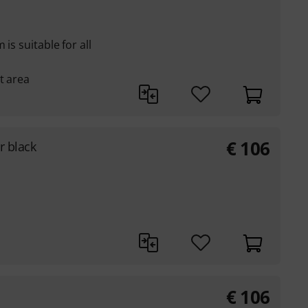
is suitable for all
t area
€
106
r black
€
106