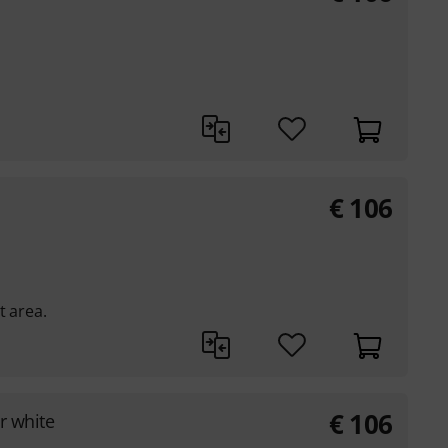
€
106
t area.
€
106
r white