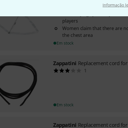
Informação l
Size: Large, for tall people
The carrying system Synthesis is
players
Women claim that there are no
the chest area
Em stock
Zappatini
Replacement cord fo
1
Em stock
Zappatini
Replacement cord for