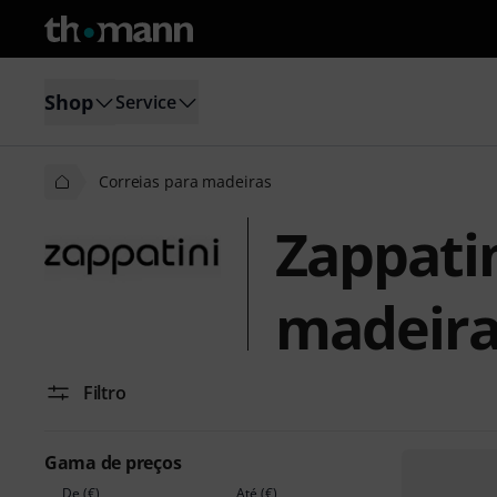
Shop
Service
Correias para madeiras
Zappatin
madeira
Filtro
Gama de preços
De (€)
Até (€)