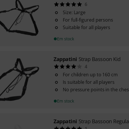
6
Size: Large
For full-figured persons
Suitable for all players
Em stock
Zappatini
Strap Bassoon Kid
4
For children up to 160 cm
Is suitable for all players
No pressure points in the ches
Em stock
Zappatini
Strap Bassoon Regula
1