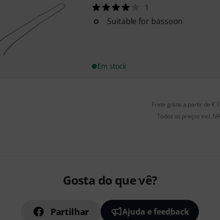
1
Suitable for bassoon
Em stock
Frete grátis a partir de € 
Todos os preços incl. IV
Gosta do que vê?
Partilhar
Ajuda e feedback