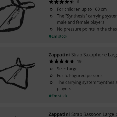
6
For children up to 160 cm
The "Synthesis" carrying system
male and female players
No pressure points in the ches
Em stock
Zappatini
Strap Saxophone Lar
19
Size: Large
For full-figured persons
The carrying system "Synthesis" 
players
Em stock
Zappatini
Strap Bassoon Large 