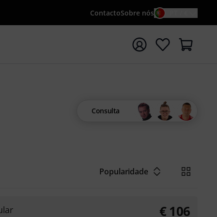
Contacto
Sobre nós
PT / €
iar pesquisa com o termo de pesquisa {searchTerm}
Consulta
Popularidade
€
106
lar