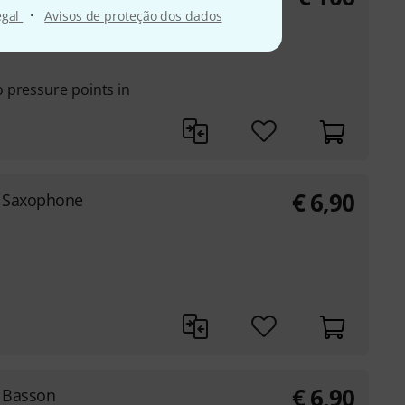
·
egal
Avisos de proteção dos dados
 suitable for all
 pressure points in
€
6,90
r Saxophone
€
6,90
 Basson