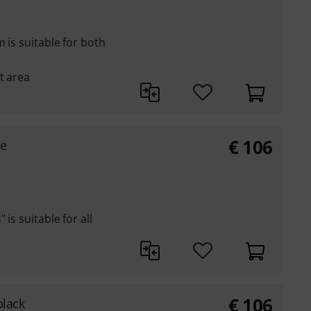
 is suitable for both
t area
€
106
ge
is suitable for all
€
106
black