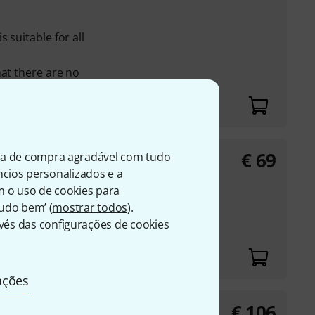
 suitable for all
hat there are no
rea
€
69
ia de compra agradável com tudo
úncios personalizados e a
m o uso de cookies para
Tudo bem’ (
mostrar todos
).
és das configurações de cookies
ações
€
106
white