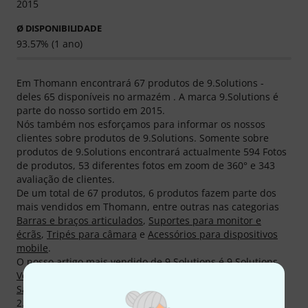
2015
Ø DISPONIBILIDADE
93.57% (1 ano)
Em Thomann encontrará 67 produtos de 9.Solutions -
deles 65 disponíveis no armazém . A marca 9.Solutions é
parte do nosso sortido em 2015.
Nós também nos esforçamos para informar os nossos
clientes sobre produtos de 9.Solutions. Somente sobre
produtos de 9.Solutions encontrará actualmente 594 Fotos
de produtos, 53 diferentes fotos em zoom de 360° e 343
avaliação de clientes.
De um total de 67 produtos, 6 produtos fazem parte dos
mais vendidos em Thomann, entre outras nas categorias
Barras e braços articulados
,
Suportes para monitor e
écrãs
,
Tripés para câmara
e
Acessórios para dispositivos
mobile
.
O nosso artigo mais vendido de 9.Solutions é
9.Solutions
Vesa to 5/8" Receptacle
. Destaque absoluto é
9.Solutions
Savior Clamp With Socket
, de qual já vendemos mais de
2.000.