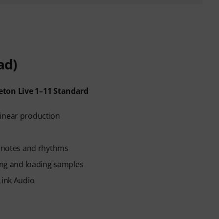
ad)
leton Live 1–11 Standard
linear production
f notes and rhythms
wing and loading samples
Link Audio