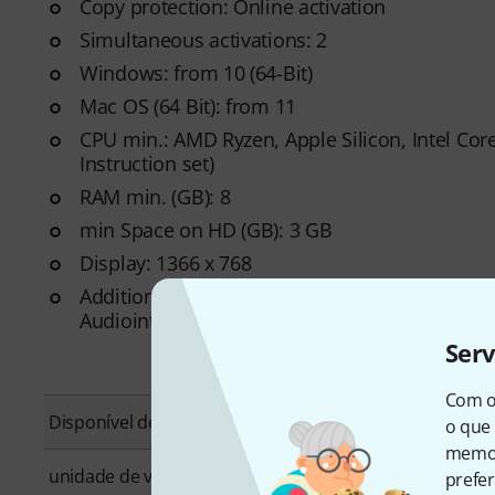
Copy protection: Online activation
Simultaneous activations: 2
Windows: from 10 (64-Bit)
Mac OS (64 Bit): from 11
CPU min.: AMD Ryzen, Apple Silicon, Intel Cor
Instruction set)
RAM min. (GB): 8
min Space on HD (GB): 3 GB
Display: 1366 x 768
Additional System requirements: Internet Conn
Audiointerface (Windows)
Ser
Com o
Disponível desde
Outubro 2024
o que 
memor
unidade de venda
1 peça(s)
prefer