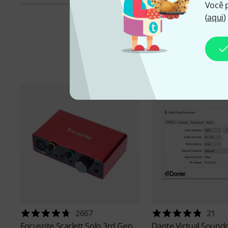
Você 
(
aqui
)
Aces
2667
21
Focusrite
Scarlett Solo 3rd Gen
Dante
Virtual Sound