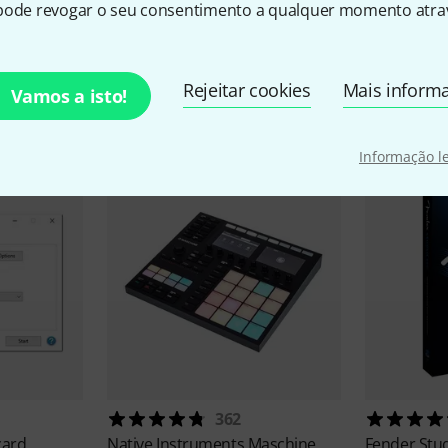
pode revogar o seu consentimento a qualquer momento atrav
sórios e artigos correspond
Rejeitar cookies
Mais inform
Vamos a isto!
Informação l
362
card
Native Instruments
Maschine
Fender Stu