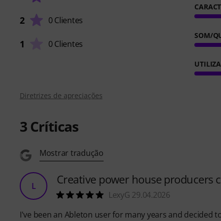
CARACT
2
0 Clientes
SOM/Q
1
0 Clientes
UTILIZ
Diretrizes de apreciações
3
Críticas
Mostrar tradução
Creative power house producers c
L
LexyG 29.04.2026
I've been an Ableton user for many years and decided to