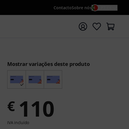
Contacto
Sobre nós
PT / €
iar pesquisa com o termo de pesquisa {searchTerm}
Mostrar variações deste produto
110
€
IVA incluído