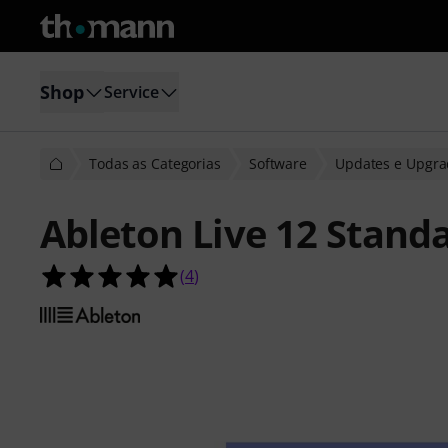
Shop
Service
Todas as Categorias
Software
Updates e Upgra
Ableton Live 12 Stand
5.0 de 5 estrelas de 4 avaliações de 
(
4
)