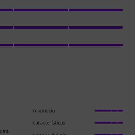
manuseio
características
oint.
som/qualidade