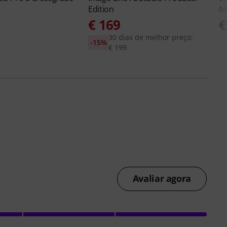
Edition
M
€ 169
€
30 dias de melhor preço:
-15%
€ 199
Avaliar agora