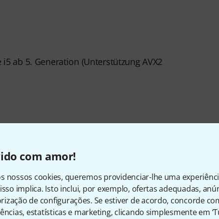
e i5 ab 5. Generation (Unterstützung AVX2
ection for Installation and Activation, ASIO-comp.
vido com amor!
s nossos cookies, queremos providenciar-lhe uma experiênc
número de artigo
603474
isso implica. Isto inclui, por exemplo, ofertas adequadas, an
ização de configurações. Se estiver de acordo, concorde co
ências, estatísticas e marketing, clicando simplesmente em ‘