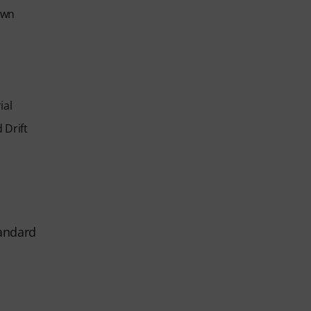
own
ial
 Drift
tandard