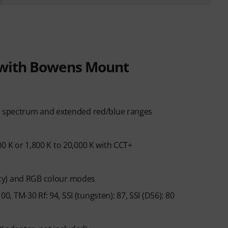
s with Bowens Mount
ur spectrum and extended red/blue ranges
0 K or 1,800 K to 20,000 K with CCT+
nsity) and RGB colour modes
00, TM-30 Rf: 94, SSI (tungsten): 87, SSI (D56): 80