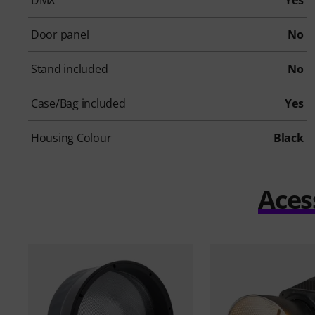
DMX
Yes
Door panel
No
Stand included
No
Case/Bag included
Yes
Housing Colour
Black
Aces