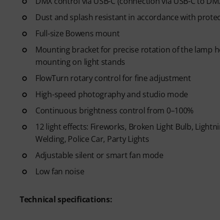
DMX control via USB-C (connection via USB-C to DMX
Dust and splash resistant in accordance with protec
Full-size Bowens mount
Mounting bracket for precise rotation of the lamp 
mounting on light stands
FlowTurn rotary control for fine adjustment
High-speed photography and studio mode
Continuous brightness control from 0–100%
12 light effects: Fireworks, Broken Light Bulb, Lightni
Welding, Police Car, Party Lights
Adjustable silent or smart fan mode
Low fan noise
Technical specifications: