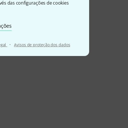
és das configurações de cookies
ações
·
egal
Avisos de proteção dos dados