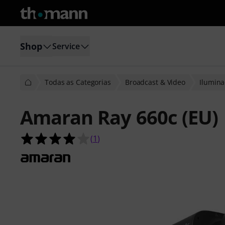
Shop
Service
Todas as Categorias
Broadcast & Video
Ilumina
Amaran Ray 660c (EU)
4.0 de 5 estrelas de 1 avaliações de 
(
1
)