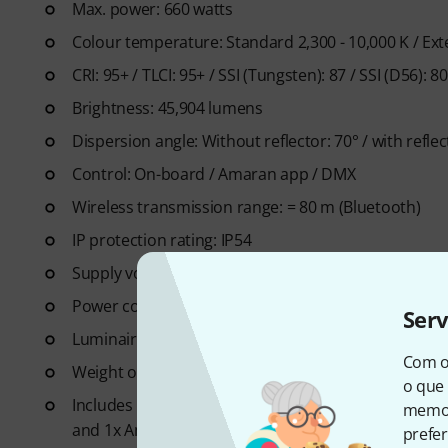
Max. power: 660 watts
Colour temperature: Standard 2,300 - 10,000 K / Ext
CRI: 95+ / TLCI: 95+ / SSI (Tungsten): 87 / SSI (D56): 
Brightness: 45,904 lumens
Dispersion angle: Without reflector: 70° / with reflec
Control: On-board / Amaran app / DMX
Wireless transmission range: = 80 m (Bluetooth)
IP protection rating: IP54
Supply voltage: AC 100 V - 240 V / 50 - 60 Hz
Power consumption: 750 watts
Ser
Luminaire dimensions with bracket: 29.9 x 24.1 x 42 
Com o
Weight of luminaire: Approx. 5.7 kg / transport box: 
o que 
Includes 1x Amaran reflector, 1x 5m Amaran power
memor
and 1x Amaran Ray 660c EPP transport box
prefer