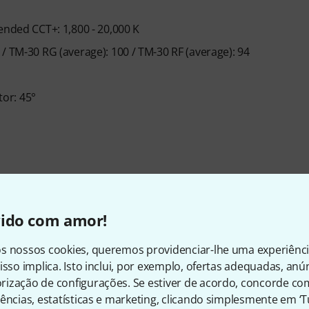
ended CCT+: 1,800 - 20,000 K
80 / TM-30 RG (average): 100 / TM-30 RF (average): 94
tor: 45°
vido com amor!
cm / transport box: 59.7 x 35.5 x 32 cm
s nossos cookies, queremos providenciar-lhe uma experiênc
approx. 1.1 kg
isso implica. Isto inclui, por exemplo, ofertas adequadas, an
 cable, 1x Amaran Blue Bowens Mount protective cover
ização de configurações. Se estiver de acordo, concorde co
ências, estatísticas e marketing, clicando simplesmente em ‘