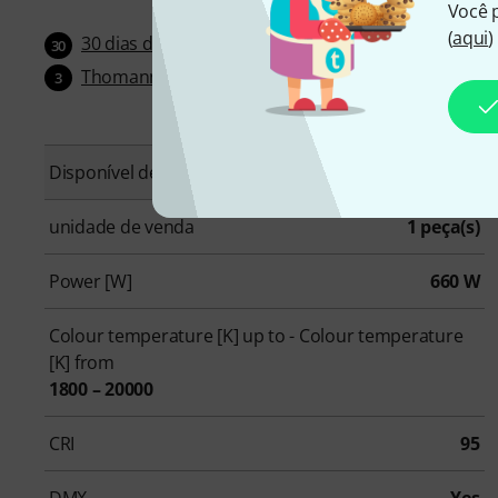
Você 
(
aqui
)
30 dias dinheiro de volta
30
Thomann garantia de 3 anos
3
Disponível desde
Abril 2026
unidade de venda
1 peça(s)
Power [W]
660 W
Colour temperature [K] up to - Colour temperature
[K] from
1800 – 20000
CRI
95