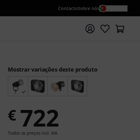
Contacto
Sobre nós
PT / €
iar pesquisa com o termo de pesquisa {searchTerm}
Mostrar variações deste produto
722
€
Todos os preços incl. IVA