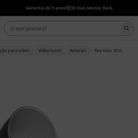
Garantia de 3 anos
30 Dias Money Back
Inic
ção para vídeo
Video luzes
Amaran
Ray 660c (EU)
clientes