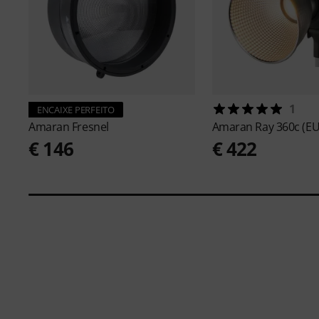
1
ENCAIXE PERFEITO
Amaran
Fresnel
Amaran
Ray 360c (EU
€ 146
€ 422