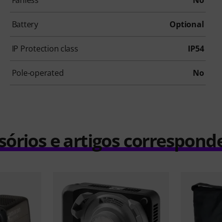
Fanless
No
Battery
Optional
IP Protection class
IP54
Pole-operated
No
sórios e artigos correspond