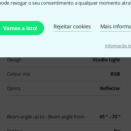
pode revogar o seu consentimento a qualquer momento atrav
Rejeitar cookies
Mais inform
Vamos a isto!
número de artigo
632134
Informação l
Design
Studio Light
Colour mix
RGB
Optics
Reflector
Beam angle up to - Beam angle from
45 ° – 70 °