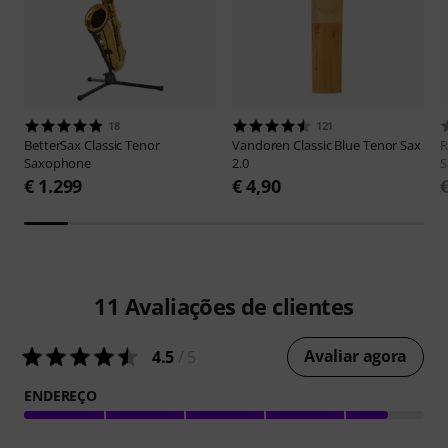
18
121
BetterSax
Classic Tenor
Vandoren
Classic Blue Tenor Sax
R
Saxophone
2.0
S
€ 1.299
€ 4,90
11
Avaliações de clientes
Avaliar agora
4.5
/ 5
ENDEREÇO