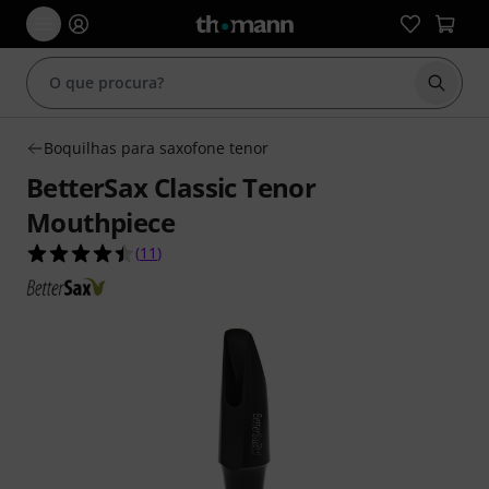
Inicia
Boquilhas para saxofone tenor
BetterSax Classic Tenor
Mouthpiece
4.5 de 5 estrelas de 11 avaliações de clientes
(
11
)