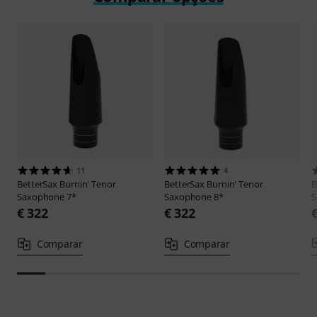
11
4
BetterSax
Burnin' Tenor
BetterSax
Burnin' Tenor
B
Saxophone 7*
Saxophone 8*
S
€ 322
€ 322
Comparar
Comparar