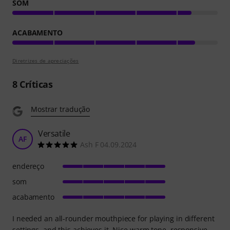
SOM
ACABAMENTO
Diretrizes de apreciações
8
Críticas
Mostrar tradução
Versatile
AF
Ash F 04.09.2024
endereço
som
acabamento
I needed an all-rounder mouthpiece for playing in different
settings, and this achieves it. Nice warm tone, responsive,