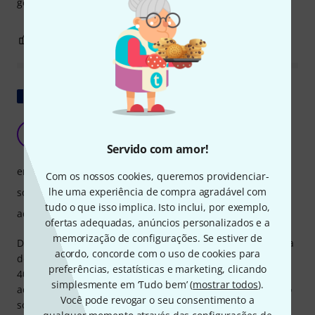
gosto... e o preço também é ótimo.
1
0
REPORTAR A CRÍTICA
Mostrar original
Finalmente o som fácil
S8
Samuel 80 22.12.2024
Servido com amor!
endereço
Com os nossos cookies, queremos providenciar-
lhe uma experiência de compra agradável com
som
tudo o que isso implica. Isto inclui, por exemplo,
acabamento
ofertas adequadas, anúncios personalizados e a
memorização de configurações. Se estiver de
Depois de uma longa busca pelo som do tenor e da compra
acordo, concorde com o uso de cookies para
de 4 boquilhas, não necessariamente baratas, entre 190 e
preferências, estatísticas e marketing, clicando
400 euros cada, recebi de presente o Better Sax Classic e
simplesmente em ‘Tudo bem’ (
mostrar todos
).
admito que tudo se tornou muito simples. Adoro meu novo
Você pode revogar o seu consentimento a
som redondo e quente e consigo tocar todos os estilos. É