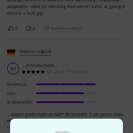
adaptable - ideal for blending into concert band, or giving it
extra in a loud gig.
0
0
REPORTAR A CRÍTICA
Mostrar original
… é muito bom…
SU
Sir Ulrich 27.08.2024
endereço
som
acabamento
...Acabei preferindo um S80* da SELMER; é um pouco mais
fechado e o som é diferente; eu gostava mais dele como
iniciante. Mas isso não significa que seja ruim; é só o meu