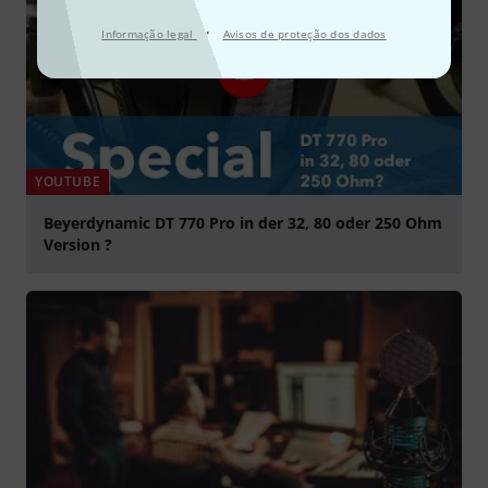
·
Informação legal
Avisos de proteção dos dados
YOUTUBE
Beyerdynamic DT 770 Pro in der 32, 80 oder 250 Ohm
Version ?
Tocar