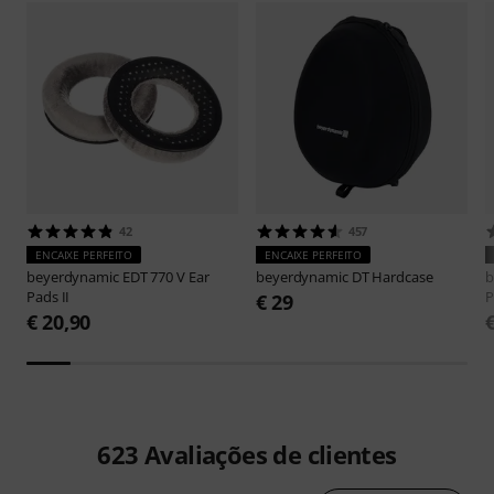
42
457
ENCAIXE PERFEITO
ENCAIXE PERFEITO
beyerdynamic
EDT 770 V Ear
beyerdynamic
DT Hardcase
b
Pads II
P
€ 29
€ 20,90
623
Avaliações de clientes