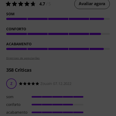
Avaliar agora
4.7
/ 5
SOM
CONFORTO
ACABAMENTO
Diretrizes de apreciações
358
Críticas
Z
Zouain 07.12.2022
som
conforto
acabamento