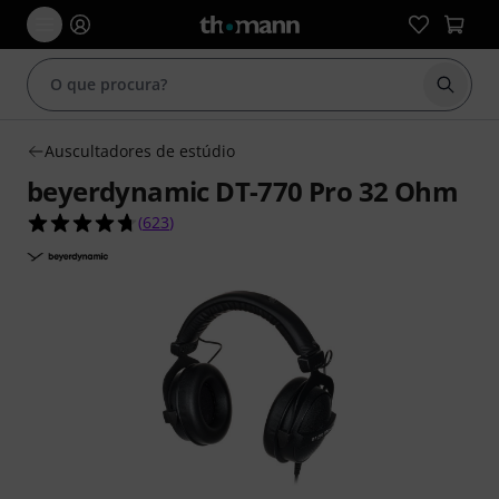
Inicia
Auscultadores de estúdio
beyerdynamic DT-770 Pro 32 Ohm
4.7 de 5 estrelas de 623 avaliações de clientes
(
623
)