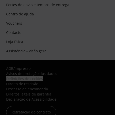
Portes de envio e tempos de entrega
Centro de ajuda
Vouchers
Contacto
Loja física
Assistência - Visão geral
AGB
/
Impresso
Avisos de proteção dos dados
Definições de cookies
Direito de rescisão
Processo de encomenda
Direitos legais de garantia
Declaração de Acessibilidade
Retratação do contrato