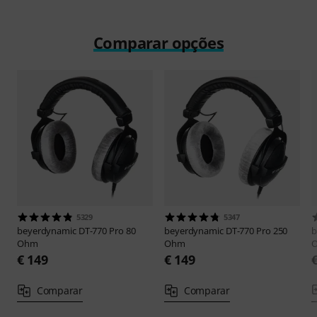
Comparar opções
5329
5347
beyerdynamic
DT-770 Pro 80
beyerdynamic
DT-770 Pro 250
b
Ohm
Ohm
€ 149
€ 149
Comparar
Comparar