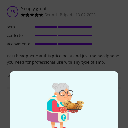
Simply great
SB
Sounds Brigade 13.02.2023
som
conforto
acabamento
Best headphone at this price point and just the headphone
you need for professional use with any type of amp.
0
0
REPORTAR A CRÍTICA
Ler todas as reviews
Sabia?