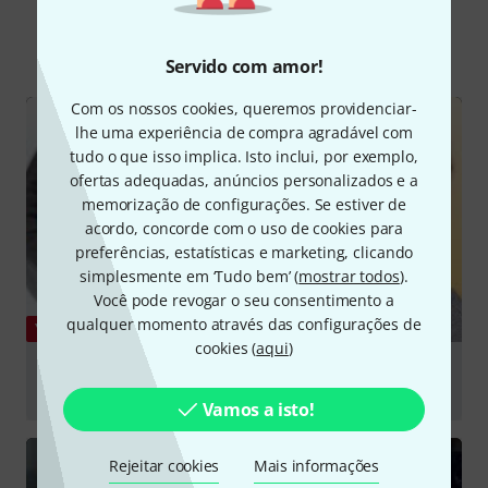
Todos
vídeos
Guia Online
Downloads
Servido com amor!
Com os nossos cookies, queremos providenciar-
lhe uma experiência de compra agradável com
tudo o que isso implica. Isto inclui, por exemplo,
ofertas adequadas, anúncios personalizados e a
memorização de configurações. Se estiver de
acordo, concorde com o uso de cookies para
preferências, estatísticas e marketing, clicando
simplesmente em ‘Tudo bem’ (
mostrar todos
).
Você pode revogar o seu consentimento a
qualquer momento através das configurações de
YOUTUBE
cookies (
aqui
)
Best Headphones in the World (32 ohm vs 80 ohm vs
250 ohm Headphones)
Vamos a isto!
Tocar
Rejeitar cookies
Mais informações