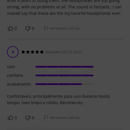
After 4 years of using them, the headphones are still going
strong, with no problems at all. The sound is fantastic. I can
indeed say that these are the my favorite headphones ever.
0
0
REPORTAR A CRÍTICA
A
Aoakaso 05.05.2022
som
conforto
acabamento
Confortáveis, principalmente para uso durante muito
tempo. Som limpo e nítido. Recomendo.
0
0
REPORTAR A CRÍTICA