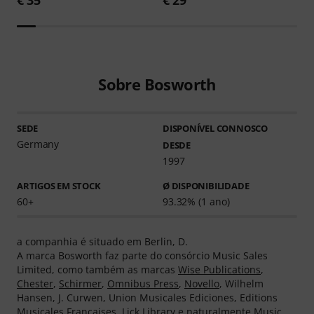
Sobre Bosworth
SEDE
DISPONÍVEL CONNOSCO
Germany
DESDE
1997
ARTIGOS EM STOCK
Ø DISPONIBILIDADE
60+
93.32% (1 ano)
a companhia é situado em Berlin, D.
A marca Bosworth faz parte do consórcio Music Sales
Limited, como também as marcas
Wise Publications
,
Chester
,
Schirmer
,
Omnibus Press
,
Novello
, Wilhelm
Hansen, J. Curwen, Union Musicales Ediciones, Editions
Musicales Francaises, Lick Library e naturalmente
Music