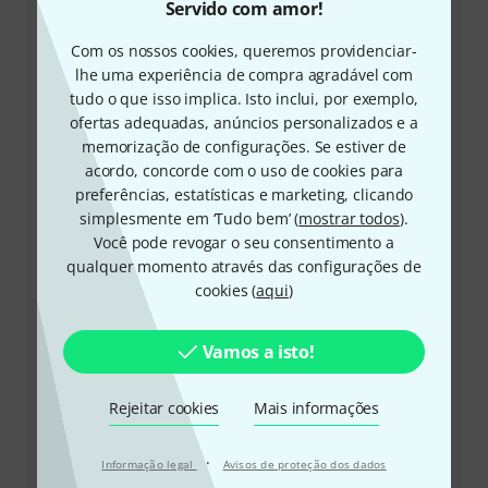
Servido com amor!
Com os nossos cookies, queremos providenciar-
lhe uma experiência de compra agradável com
tudo o que isso implica. Isto inclui, por exemplo,
+49-9546-9223-645
ofertas adequadas, anúncios personalizados e a
memorização de configurações. Se estiver de
A nossa equipa de apoio ao cliente está aqui para o
acordo, concorde com o uso de cookies para
ajudar com quaisquer questões ou problemas
preferências, estatísticas e marketing, clicando
simplesmente em ‘Tudo bem’ (
mostrar todos
).
Ter número de cliente à mão
Você pode revogar o seu consentimento a
qualquer momento através das configurações de
Horários comerciais (CEST - Horário de
cookies (
aqui
)
verão da Europa Central)
Vamos a isto!
Solicitar devolução da chamada
Rejeitar cookies
Mais informações
Outras formas de entrar em contacto connosco
·
Informação legal
Avisos de proteção dos dados
Devolver produto