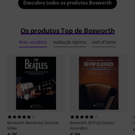
Descubra todos os produtos Bosworth
Os produtos Top de Bosworth
Mais vendidos
avaliação óptima
Hall of Fame
6
1
Bosworth
Beatles by Dominic
Bosworth
50 Pop Classics
B
Miller
Accordion
€ 35
€ 29