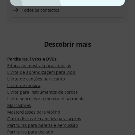
Todos os contactos
Descobrir mais
Partituras, livros e DVDs
Educação musical para crianças
Livros de aprendizagem para viola
Livros de canções para canto
Livros de música
Livros para instrumentos de cordas
Livros sobre teoria musical e harmonia
Marcadores
Masterclasses para violino
Outros livros de canções para sopros
Partituras para bateria e percussão
Partituras para teclado