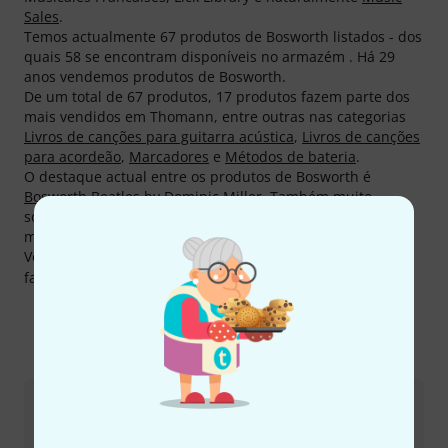
Sales
.
Temos actualmente 67 produtos de Bosworth listados - dos
quais 58 se encontram disponíveis no armazém . Há 29
anos vendemos produtos de Bosworth.
De um total de 67 produtos, 17 produtos fazem parte dos
mais vendidos em Thomann, entre outras nas categorias
Livros de canções para guitarra acústica
,
Livros de canções
para acordeão
,
Marcadores
e
Métodos de bateria
.
O destaque actual entre os produtos de Bosworth é
Bosworth Beatles by Dominic Miller
. Também muito
solicitado é
Bosworth Drums Easy 1
, de qual já vendemos
mais de 2.000.
Você pode encontrar mais informações acerca do
fabricante em
http://www.bosworth.de
Eis como pode contactar-nos
Atendimento ao Cliente Portugal