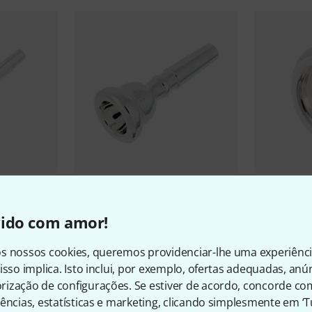
7
outhpiece
Breslmair
Flugelhorn GF6D
Breslmair
R
vido com amor!
€ 135
€ 75
s nossos cookies, queremos providenciar-lhe uma experiênc
isso implica. Isto inclui, por exemplo, ofertas adequadas, an
ização de configurações. Se estiver de acordo, concorde co
ências, estatísticas e marketing, clicando simplesmente em ‘