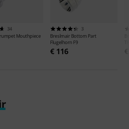
34
3
rumpet Mouthpiece
Breslmair
Bottom Part
B
Flugelhorn F9
T
€ 116
€
ir