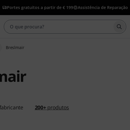
Portes gratuitos a partir de € 199
Assistência de Reparação
Inic
Breslmair
mair
abricante
200+
produtos