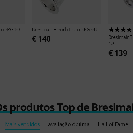
rn 3PG4-B
Breslmair
French Horn 3PG3-B
€ 140
Breslmair
T
G2
€ 139
s produtos Top de Breslma
Mais vendidos
avaliação óptima
Hall of Fame