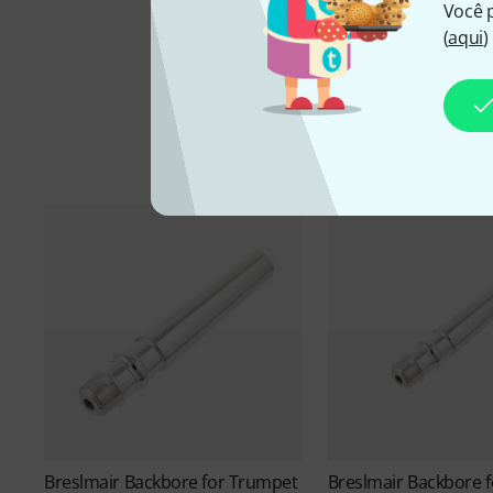
Você 
(
aqui
)
Breslmair
Backbore for Trumpet
Breslmair
Backbore 