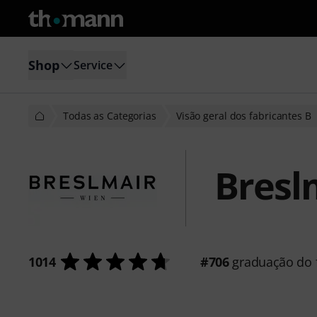
Shop
Service
Todas as Categorias
Visão geral dos fabricantes B
Bresl
1014
#706
graduação do f