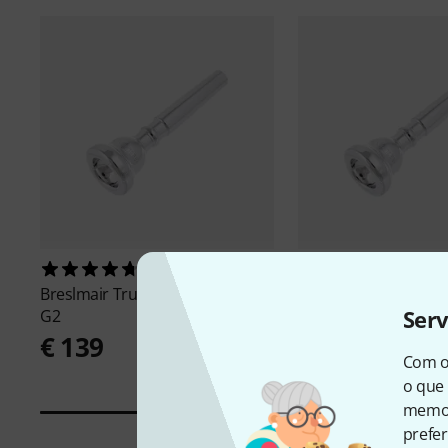
34
43
Breslmair
Trumpet Mouthpiece
Breslmair
Trumpet M
Ser
G2
G3
€ 139
€ 139
Com o
o que 
memor
prefer