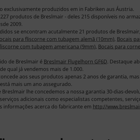
o exclusivamente produzidos em in Fabriken aus Áustria.
27 produtos de Breslmair - deles 215 disponíveis no arm
sde 2009.
ndidos se encontram acutalmente 21 produtos de Breslmair
ocais para fliscorne com tubagem alemã (10mm)
,
Bocais pa
 fliscorne com tubagem americana (9mm)
,
Bocais para corn
ido de Breslmair é
Breslmair Flugelhorn GF6D
. Destaque ab
 de qual já vendemos mais de 1.000.
oncede aos seus produtos apenas 2 anos de garantia, mas
está mais um ano assegurado.
Breslmair lhe concedemos a nossa garantia 30-dias-devolu
serviços adicionais como especialistas competentes, serviço
s informações acerca do fabricante em
http://www.breslma