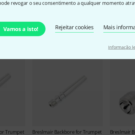
pode revogar o seu consentimento a qualquer momento atrav
Breslmair Ofertas
Rejeitar cookies
Mais inform
Vamos a isto!
Blow-Outs
Informação l
for Trumpet
Breslmair
Backbore for Trumpet
Breslmair
B