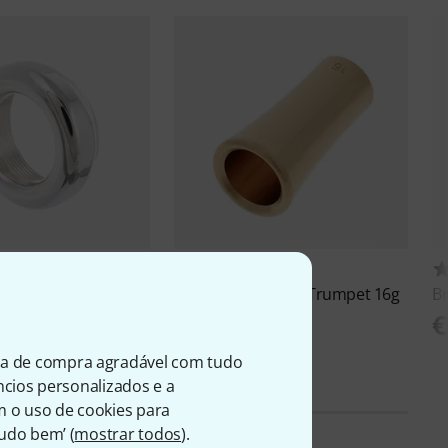
36
23
im for Trumpet G
Breslmair
Booster Trumpet 16g
B
€ 17,90
€
ia de compra agradável com tudo
úncios personalizados e a
m o uso de cookies para
Tudo bem’ (
mostrar todos
).