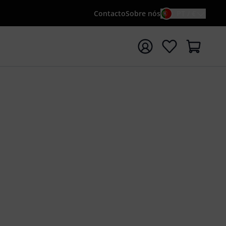
Contacto
Sobre nós
PT / €
iar pesquisa com o termo de pesquisa {searchTerm}