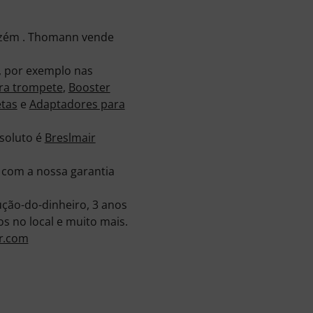
azém . Thomann vende
, por exemplo nas
ra trompete
,
Booster
etas
e
Adaptadores para
soluto é
Breslmair
 com a nossa garantia
ção-do-dinheiro, 3 anos
s no local e muito mais.
ir.com