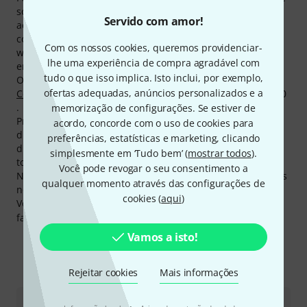
sobre os produtos de Bubblebee, lhe oferecemos
Servido com amor!
actualmente 631 mídias, avaliações, relatórios de testes
como também informações adicionais em nossa página
Com os nossos cookies, queremos providenciar-
web, como por exemplo 392 Fotos, 32 diferentes imagens
lhe uma experiência de compra agradável com
em 360° e 207 avaliações dos nossos clientes.
tudo o que isso implica. Isto inclui, por exemplo,
O mais vendido absoluto da marca é
Bubblebee The Lav
ofertas adequadas, anúncios personalizados e a
Concealer Tape
. Deste produto já vendemos mais de 3.000
.
memorização de configurações. Se estiver de
Produtos da marca Bubblebee normalmente tem uma
acordo, concorde com o uso de cookies para
disponibilidade acima da média. Com 97% de
preferências, estatísticas e marketing, clicando
disponibilidade no ano passado, Bubblebee faz parte dos
simplesmente em ‘Tudo bem’ (
mostrar todos
).
top 10 % de todos os fabricantes do sortido de Thomann.
Você pode revogar o seu consentimento a
No momento temos 49 produtos de Bubblebee disponíveis
qualquer momento através das configurações de
no armazém.
cookies (
aqui
)
Você pode encontrar mais informações acerca do
fabricante em
http://www.bubblebeeindustries.com
Vamos a isto!
Eis como pode contactar-nos
Rejeitar cookies
Mais informações
·