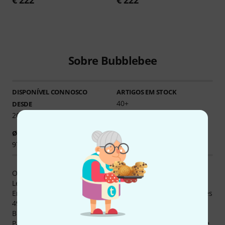
€ 222
€ 222
Sobre Bubblebee
DISPONÍVEL CONNOSCO
ARTIGOS EM STOCK
40+
DESDE
2017
Ø DISPONIBILIDADE
97.25% (1 ano)
Os produtos de Bubblebee são principalmente Made in
Letónia e Dinamarca.
Em Thomann encontrará 53 produtos de Bubblebee - deles
49 disponíveis no armazém . Nós vendemos produtos de
Bubblebee desde 2017.
Para também informar os nossos clientes detalhadamente