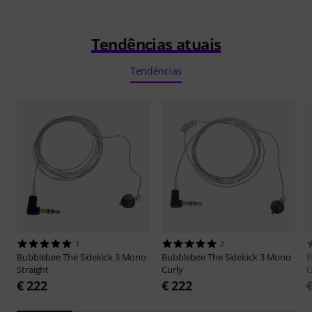
Tendências atuais
Tendências
1
2
Bubblebee
The Sidekick 3 Mono
Bubblebee
The Sidekick 3 Mono
B
Straight
Curly
G
€ 222
€ 222