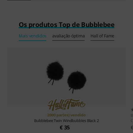
Os produtos Top de Bubblebee
Mais vendidos
avaliação óptima
Hall of Fame
2000 par(es) vendido
B
C
Bubblebee
Twin Windbubbles Black 2
€ 35