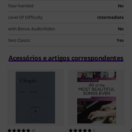
Four-handed
No
Level Of Difficulty
Intermediate
with Bonus Audio/Video
No
Neo Classic
Yes
Acessórios e artigos correspondentes
27
2