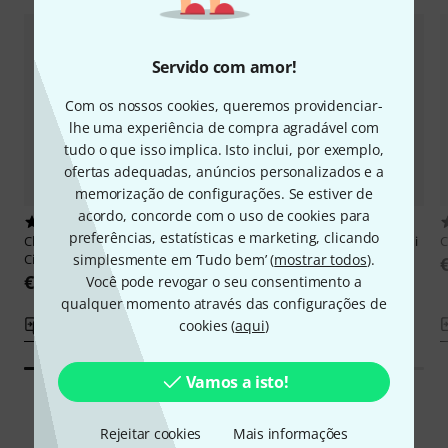
Servido com amor!
Com os nossos cookies, queremos providenciar-
lhe uma experiência de compra agradável com
tudo o que isso implica. Isto inclui, por exemplo,
ofertas adequadas, anúncios personalizados e a
memorização de configurações. Se estiver de
acordo, concorde com o uso de cookies para
1
3
preferências, estatísticas e marketing, clicando
Chester Music
Ludovico Einaudi
Chester Music
Ludovico Einaudi
C
Cinema
simplesmente em ‘Tudo bem’ (
Film Music
mostrar todos
).
€ 21,30
€ 30
Você pode revogar o seu consentimento a
qualquer momento através das configurações de
Comparar
cookies (
aqui
Comparar
)
Vamos a isto!
Rejeitar cookies
Mais informações