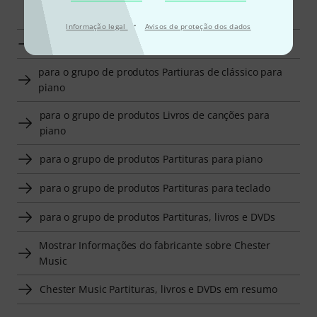
Navegador inteligente
·
Informação legal
Avisos de proteção dos dados
Indicar Chester Music Livros de canções para piano
para o grupo de produtos Partiuras de clássico para
piano
para o grupo de produtos Livros de canções para
piano
para o grupo de produtos Partituras para piano
para o grupo de produtos Partituras para teclado
para o grupo de produtos Partituras, livros e DVDs
Mostrar Informações do fabricante sobre Chester
Music
Chester Music Partituras, livros e DVDs em resumo