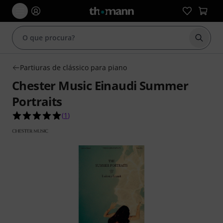
Inicia
Partiuras de clássico para piano
Chester Music Einaudi Summer
Portraits
5.0 de 5 estrelas de 1 avaliações de clientes
(
1
)