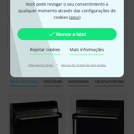
Você pode revogar o seu consentimento a
qualquer momento através das configurações de
cookies (
aqui
)
Vamos a isto!
Rejeitar cookies
Mais informações
·
Informação legal
Avisos de proteção dos dados
Produtos em destaque
Mais vendidos
Hot Deals
Novidades
Oportunidades