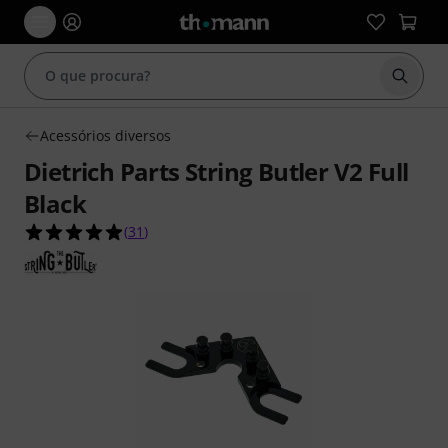
Inicia
Acessórios diversos
Dietrich Parts String Butler V2 Full
Black
4.9 de 5 estrelas de 31 avaliações de clientes
(
31
)