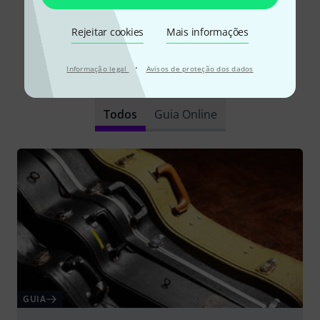
Ler todas as reviews
Rejeitar cookies
Mais informações
·
Informação legal
Avisos de proteção dos dados
Sabia?
Todos
Guia Online
GUIA