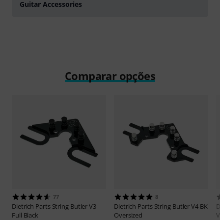
Guitar Accessories
Comparar opções
77
8
Dietrich Parts
String Butler V3
Dietrich Parts
String Butler V4 BK
D
Full Black
Oversized
V