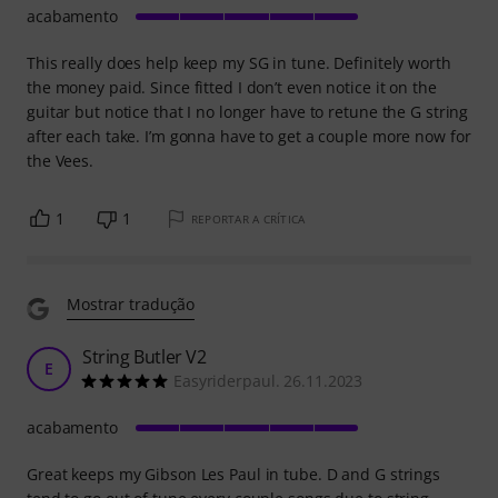
acabamento
This really does help keep my SG in tune. Definitely worth
the money paid. Since fitted I don’t even notice it on the
guitar but notice that I no longer have to retune the G string
after each take. I’m gonna have to get a couple more now for
the Vees.
1
1
REPORTAR A CRÍTICA
Mostrar tradução
String Butler V2
E
Easyriderpaul. 26.11.2023
acabamento
Great keeps my Gibson Les Paul in tube. D and G strings