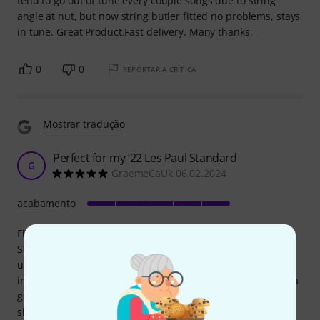
tend to go out of tune every couple songs due to string
angle at nut, but now string butler fitted no problems, stays
in tune. Great Product.Fast delivery. Many thanks.
0
0
REPORTAR A CRÍTICA
Mostrar tradução
Perfect for my ‘22 Les Paul Standard
G
GraemeCaUk 06.02.2024
acabamento
Fixes the tuning instability on my beloved ‘22 Les Paul
Standard. The V2 is the perfect fit, the black colour is
unobtrusive, and my tuning now remains rock solid. Very
impressed with this ingenious design. Thomann provided a
great product at a reasonable price and the international
shipping was trouble free, arriving within the estimated