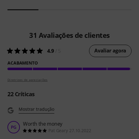
31
Avaliações de clientes
Avaliar agora
4.9
/ 5
ACABAMENTO
Diretrizes de apreciações
22
Críticas
Mostrar tradução
Worth the money
PG
Pat Geary 27.10.2022