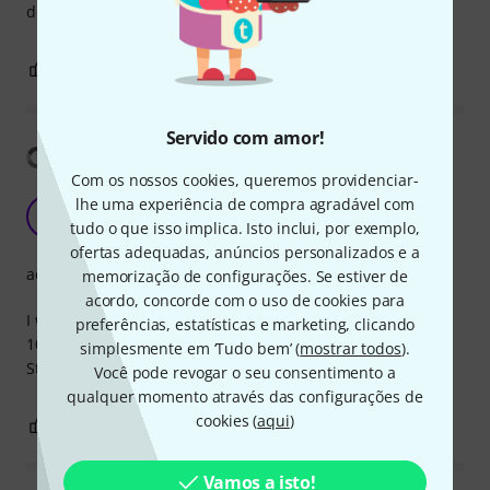
delivery time.
0
0
REPORTAR A CRÍTICA
Servido com amor!
Mostrar tradução
Com os nossos cookies, queremos providenciar-
String Butler. Great addition
lhe uma experiência de compra agradável com
L
tudo o que isso implica. Isto inclui, por exemplo,
lmespindola 04.03.2023
ofertas adequadas, anúncios personalizados e a
acabamento
memorização de configurações. Se estiver de
acordo, concorde com o uso de cookies para
I was looking for a way to improve my Harley Benton SC-
preferências, estatísticas e marketing, clicando
1000 tuning stability.
simplesmente em ‘Tudo bem’ (
mostrar todos
).
String Butler = Tuning stability achieved! :)
Você pode revogar o seu consentimento a
qualquer momento através das configurações de
cookies (
aqui
)
2
1
REPORTAR A CRÍTICA
Vamos a isto!