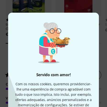
12
20
Edition Dux
Jimmy! Der Gitarren-
Edition Dux
Acoustic Pop Guitar
S
Chef 1
1
€ 22
€ 31
6
Avaliações de clientes
Servido com amor!
Avaliar agora
4.7
/ 5
Com os nossos cookies, queremos providenciar-
COMPETÊNCIA PEDAGÓGICA
lhe uma experiência de compra agradável com
tudo o que isso implica. Isto inclui, por exemplo,
VALOR PEDAGÓGICO
ofertas adequadas, anúncios personalizados e a
memorização de configurações. Se estiver de