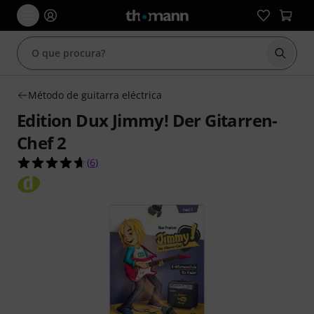
Inicia
Método de guitarra eléctrica
Edition Dux Jimmy! Der Gitarren-
Chef 2
4.7 de 5 estrelas de 6 avaliações de clientes
(
6
)