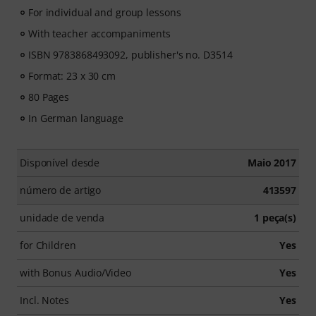
For individual and group lessons
With teacher accompaniments
ISBN 9783868493092, publisher's no. D3514
Format: 23 x 30 cm
80 Pages
In German language
Disponível desde
Maio 2017
número de artigo
413597
unidade de venda
1 peça(s)
for Children
Yes
with Bonus Audio/Video
Yes
Incl. Notes
Yes