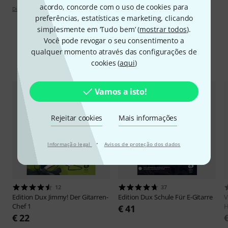
acordo, concorde com o uso de cookies para
Diretrizes de apreciações
preferências, estatísticas e marketing, clicando
simplesmente em ‘Tudo bem’ (
mostrar todos
).
Você pode revogar o seu consentimento a
qualquer momento através das configurações de
Comparar opções
cookies (
aqui
)
Vamos a isto!
Rejeitar cookies
Mais informações
·
Informação legal
Avisos de proteção dos dados
12
37
Edition Dux
Jimmy! Der Gitarren-
Edition Dux
Schule Für E-Gitarre
V
Chef 1
H
€ 41
€ 22