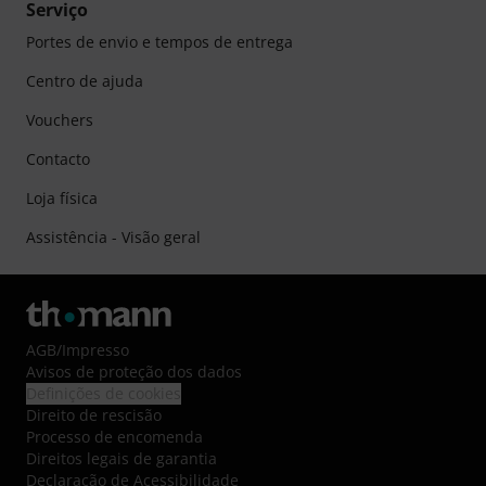
Serviço
Portes de envio e tempos de entrega
Centro de ajuda
Vouchers
Contacto
Loja física
Assistência - Visão geral
AGB
/
Impresso
Avisos de proteção dos dados
Definições de cookies
Direito de rescisão
Processo de encomenda
Direitos legais de garantia
Declaração de Acessibilidade