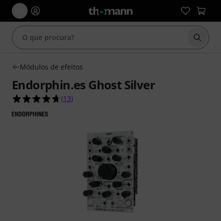
Inicia
Módulos de efeitos
Endorphin.es Ghost Silver
4.7 de 5 estrelas de 13 avaliações de clientes
(
13
)