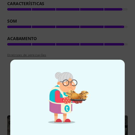
CARACTERÍSTICAS
SOM
ACABAMENTO
Diretrizes de apreciações
Sabia?
Todos
vídeos
Guia Online