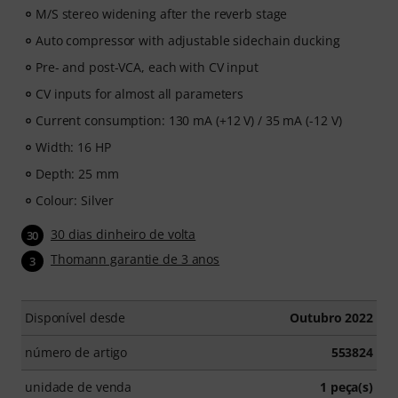
M/S stereo widening after the reverb stage
Auto compressor with adjustable sidechain ducking
Pre- and post-VCA, each with CV input
CV inputs for almost all parameters
Current consumption: 130 mA (+12 V) / 35 mA (-12 V)
Width: 16 HP
Depth: 25 mm
Colour: Silver
30 dias dinheiro de volta
30
Thomann garantie de 3 anos
3
Disponível desde
Outubro 2022
número de artigo
553824
unidade de venda
1 peça(s)