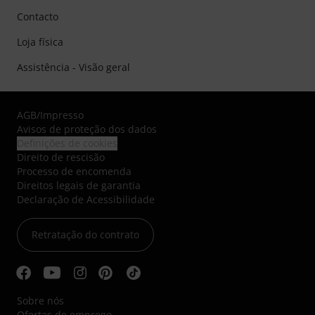
Contacto
Loja física
Assistência - Visão geral
AGB
/
Impresso
Avisos de proteção dos dados
Definições de cookies
Direito de rescisão
Processo de encomenda
Direitos legais de garantia
Declaração de Acessibilidade
Retratação do contrato
Sobre nós
Ofertas de emprego