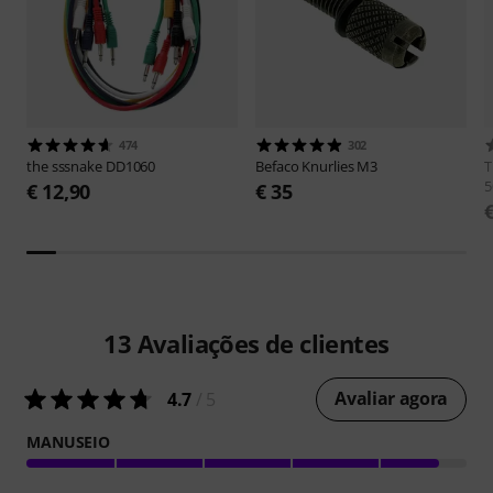
474
302
the sssnake
DD1060
Befaco
Knurlies M3
T
5
€ 12,90
€ 35
13
Avaliações de clientes
Avaliar agora
4.7
/ 5
MANUSEIO