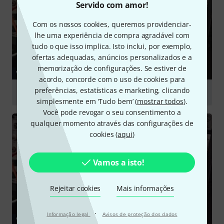
Servido com amor!
Com os nossos cookies, queremos providenciar-
lhe uma experiência de compra agradável com
tudo o que isso implica. Isto inclui, por exemplo,
ofertas adequadas, anúncios personalizados e a
memorização de configurações. Se estiver de
VÍDEO
acordo, concorde com o uso de cookies para
preferências, estatísticas e marketing, clicando
Endorphin.es Ghost Silver
simplesmente em ‘Tudo bem’ (
mostrar todos
).
Tocar
Você pode revogar o seu consentimento a
qualquer momento através das configurações de
cookies (
aqui
)
Vamos a isto!
Rejeitar cookies
Mais informações
·
Informação legal
Avisos de proteção dos dados
VÍDEO