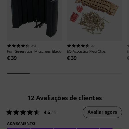
243
20
Fun Generation
Micscreen Black
EQ Acoustics
Flexi Clips
E
€ 39
€ 39
12
Avaliações de clientes
Avaliar agora
4.6
/ 5
ACABAMENTO