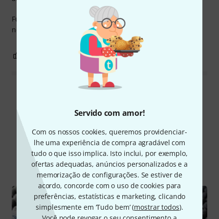
Funciona muito bem, todas as opções de montagem estão
neste conjunto
0
0
REPORTAR A CRÍTICA
Ler todas as reviews
Servido com amor!
Com os nossos cookies, queremos providenciar-
Sabia?
lhe uma experiência de compra agradável com
tudo o que isso implica. Isto inclui, por exemplo,
Todos
Guia Online
ofertas adequadas, anúncios personalizados e a
memorização de configurações. Se estiver de
acordo, concorde com o uso de cookies para
preferências, estatísticas e marketing, clicando
simplesmente em ‘Tudo bem’ (
mostrar todos
).
Você pode revogar o seu consentimento a