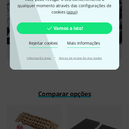
qualquer momento através das configurações de
cookies (
aqui
)
Vamos a isto!
GUIA
Rejeitar cookies
Mais informações
Studio Acoustics
·
Informação legal
Avisos de proteção dos dados
Comparar opções