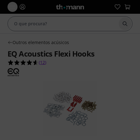
Inicia
Outros elementos acúsicos
EQ Acoustics Flexi Hooks
4.6 de 5 estrelas de 12 avaliações de clientes
(
12
)