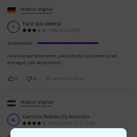
Mostrar original
Faz o que deveria
1
1386 15.02.2025
acabamento
Funciona perfeitamente, preço muito caro (deveria ser
entregue com absorvedor).
0
0
REPORTAR A CRÍTICA
Mostrar original
Ganchos flexíveis EQ Acoustics
AL
Alain Labrie 11.11.2020
acabamento