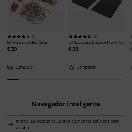
20
164
EQ Acoustics
Flexi Clips
EQ Acoustics
AirSpace MonPads
E
€ 39
€ 39
Comparar
Comparar
Navegador inteligente
Indicar EQ Acoustics Outros elementos acúsicos para
esúdio