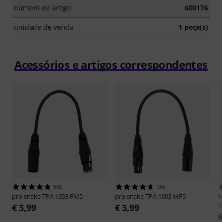
número de artigo
600176
unidade de venda
1 peça(s)
Acessórios e artigos correspondentes
602
384
pro snake
TPA 1003 FM5
pro snake
TPA 1003 MF5
M
1
€ 3,99
€ 3,99