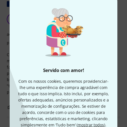
Mostrar original
Ruído metálico, inutilizável em teatro
R
RMlive 05.04.2025
acabamento
produção de vento
Comprei o primeiro e devolvi porque fazia um barulho
metálico de fricção. Pensei que fosse um defeito de
fabricação. O próximo que me enviaram tinha o mesmo
Servido com amor!
problema, mas menos grave. Tem um fluxo de ar muito
bom, ideal para shows, mas com o ruído metálico de
Com os nossos cookies, queremos providenciar-
"tremor" que gera, é inutilizável para teatro. Segundo
lhe uma experiência de compra agradável com
produto devolvido.
tudo o que isso implica. Isto inclui, por exemplo,
ofertas adequadas, anúncios personalizados e a
memorização de configurações. Se estiver de
1
0
REPORTAR A CRÍTICA
acordo, concorde com o uso de cookies para
preferências, estatísticas e marketing, clicando
simplesmente em ‘Tudo bem’ (
mostrar todos
).