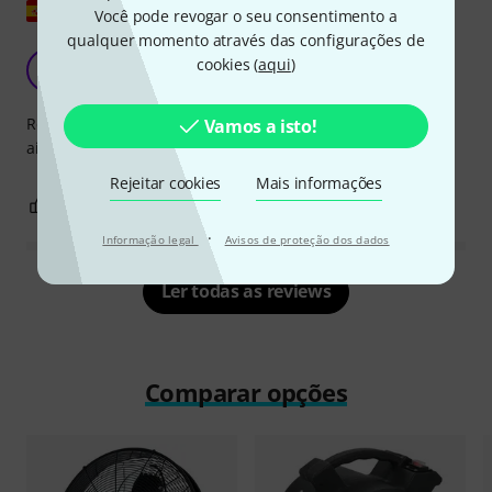
Mostrar original
Você pode revogar o seu consentimento a
qualquer momento através das configurações de
Bom produto.
cookies (
aqui
)
J
Jaumelightgear 16.06.2025
Recomendo. Tenho no cinema e está sempre no mínimo, e
Vamos a isto!
ainda venta muito. É um pouco barulhento.
Rejeitar cookies
Mais informações
0
0
REPORTAR A CRÍTICA
·
Informação legal
Avisos de proteção dos dados
Ler todas as reviews
Comparar opções