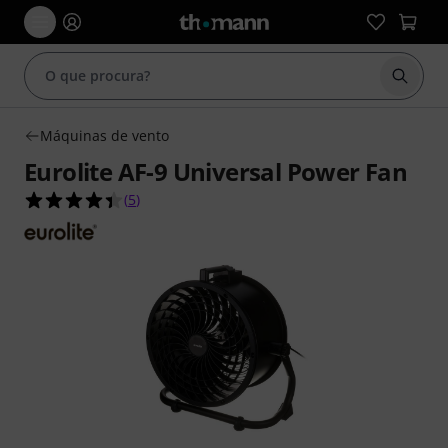
Inicia
Máquinas de vento
Eurolite AF-9 Universal Power Fan
4.4 de 5 estrelas de 5 avaliações de clientes
(
5
)