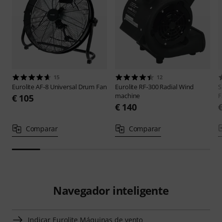
15
12
Eurolite
AF-8 Universal Drum Fan
Eurolite
RF-300 Radial Wind
S
machine
F
€ 105
€ 140
Comparar
Comparar
Navegador inteligente
Indicar Eurolite Máquinas de vento