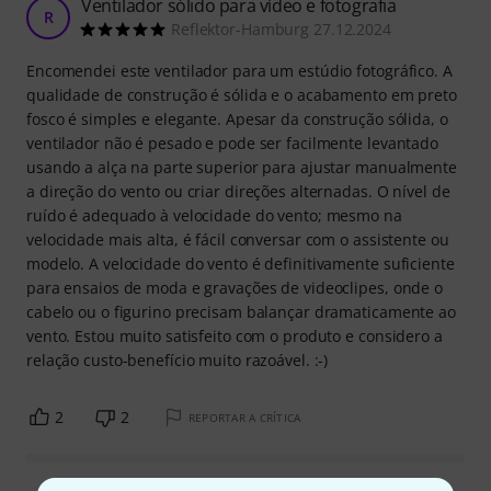
Ventilador sólido para vídeo e fotografia
R
Reflektor-Hamburg 27.12.2024
Encomendei este ventilador para um estúdio fotográfico. A
qualidade de construção é sólida e o acabamento em preto
fosco é simples e elegante. Apesar da construção sólida, o
ventilador não é pesado e pode ser facilmente levantado
usando a alça na parte superior para ajustar manualmente
a direção do vento ou criar direções alternadas. O nível de
ruído é adequado à velocidade do vento; mesmo na
velocidade mais alta, é fácil conversar com o assistente ou
modelo. A velocidade do vento é definitivamente suficiente
para ensaios de moda e gravações de videoclipes, onde o
cabelo ou o figurino precisam balançar dramaticamente ao
vento. Estou muito satisfeito com o produto e considero a
relação custo-benefício muito razoável. :-)
2
2
REPORTAR A CRÍTICA