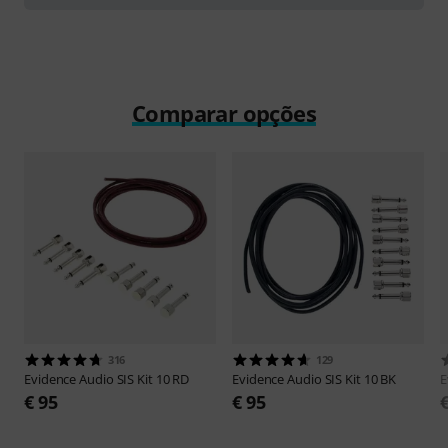
Comparar opções
316
129
Evidence Audio
SIS Kit 10 RD
Evidence Audio
SIS Kit 10 BK
E
€ 95
€ 95