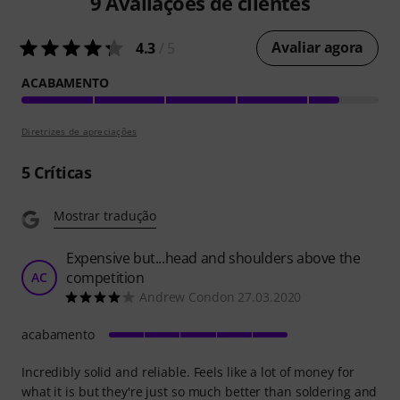
9
Avaliações de clientes
Avaliar agora
4.3
/ 5
ACABAMENTO
Diretrizes de apreciações
5
Críticas
Mostrar tradução
Expensive but...head and shoulders above the
competition
AC
Andrew Condon 27.03.2020
acabamento
Incredibly solid and reliable. Feels like a lot of money for
what it is but they're just so much better than soldering and