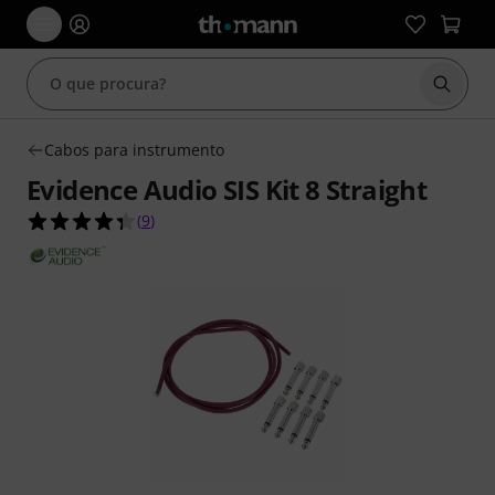
Inicia
Cabos para instrumento
Evidence Audio SIS Kit 8 Straight
4.3 de 5 estrelas de 9 avaliações de clientes
(
9
)