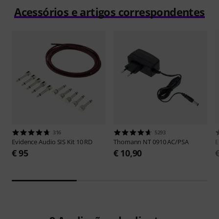
Acessórios e artigos correspondentes
316
5293
Evidence Audio
SIS Kit 10 RD
Thomann
NT 0910 AC/PSA
E
€ 95
€ 10,90