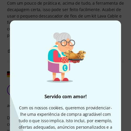
Com um pouco de prática e, acima de tudo, a ferramenta de
decapagem certa, isso pode ser feito facilmente. Acabei de
usar o pequeno descascador de fios de um kit Lava Cable e
funcionou bem. A propósito, achei o Lava Cable System
complicado e inseguro em comparação, pelo menos eu
pessoalmente não me dou bem com ele também.
0
0
REPORTAR A CRÍTICA
Mostrar original
ferro velho
E
Electron 31.12.2020
Servido com amor!
acabamento
Com os nossos cookies, queremos providenciar-
lhe uma experiência de compra agradável com
Depois de um longo teste, só posso desaconselhar. Os
tudo o que isso implica. Isto inclui, por exemplo,
contatos voltam a se separar com muita facilidade, nem
ofertas adequadas, anúncios personalizados e a
vale a pena puxar o cabo rígido, mas o preço é claramente