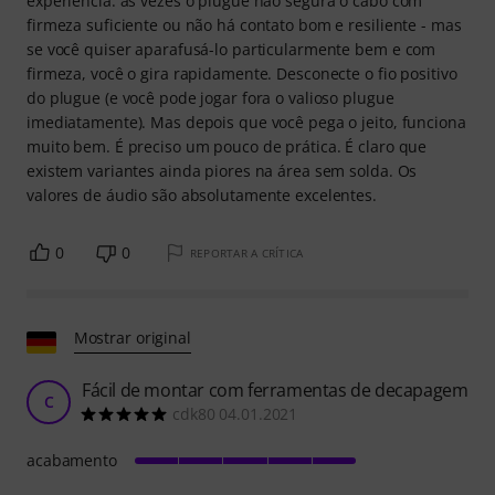
experiência: às vezes o plugue não segura o cabo com
firmeza suficiente ou não há contato bom e resiliente - mas
se você quiser aparafusá-lo particularmente bem e com
firmeza, você o gira rapidamente. Desconecte o fio positivo
do plugue (e você pode jogar fora o valioso plugue
imediatamente). Mas depois que você pega o jeito, funciona
muito bem. É preciso um pouco de prática. É claro que
existem variantes ainda piores na área sem solda. Os
valores de áudio são absolutamente excelentes.
0
0
REPORTAR A CRÍTICA
Mostrar original
Fácil de montar com ferramentas de decapagem
C
cdk80 04.01.2021
acabamento