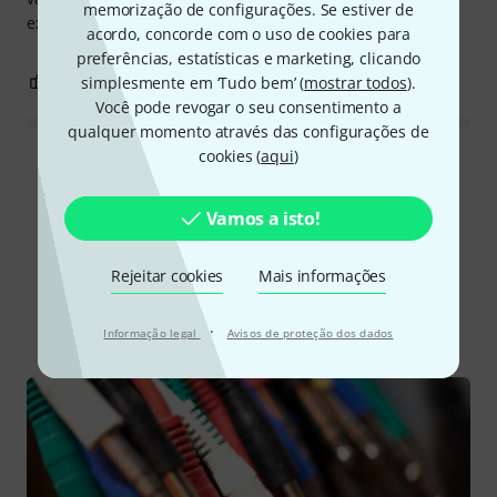
memorização de configurações. Se estiver de
exorbitante.
acordo, concorde com o uso de cookies para
preferências, estatísticas e marketing, clicando
0
2
simplesmente em ‘Tudo bem’ (
mostrar todos
).
REPORTAR A CRÍTICA
Você pode revogar o seu consentimento a
qualquer momento através das configurações de
cookies (
aqui
)
Ler todas as reviews
Vamos a isto!
Sabia?
Rejeitar cookies
Mais informações
Todos
Guia Online
·
Informação legal
Avisos de proteção dos dados