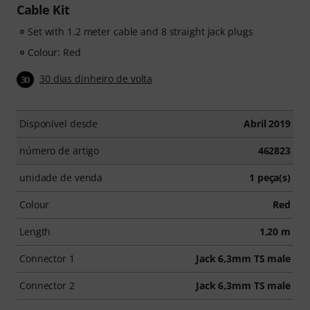
Cable Kit
Set with 1.2 meter cable and 8 straight jack plugs
Colour: Red
30 dias dinheiro de volta
30
Disponível desde
Abril 2019
número de artigo
462823
unidade de venda
1 peça(s)
Colour
Red
Length
1,20 m
Connector 1
Jack 6,3mm TS male
Connector 2
Jack 6,3mm TS male