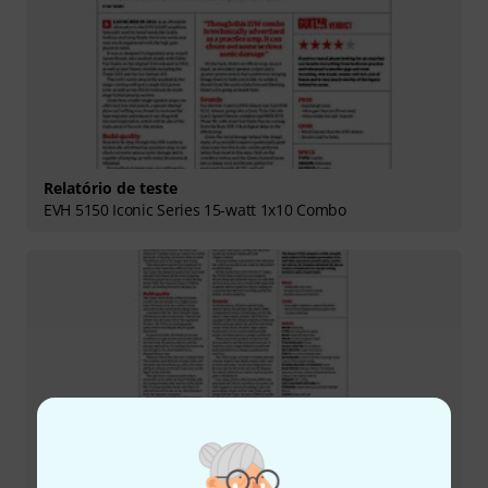
Relatório de teste
EVH 5150 Iconic Series 15-watt 1x10 Combo
Relatório de teste
Ibanez TOD10 Tim Henson Signature