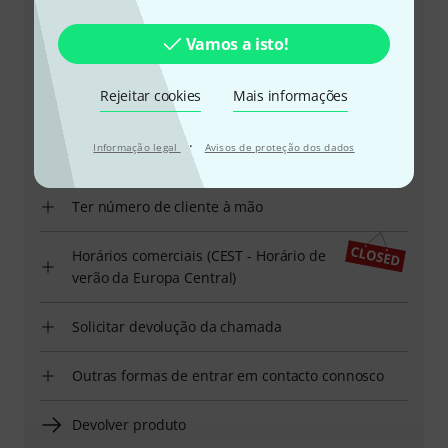
Vamos a isto!
+49-9546-9223-645
Rejeitar cookies
Mais informações
A nossa equipa de apoio ao cliente está aqui para o
·
Informação legal
Avisos de proteção dos dados
ajudar com quaisquer questões ou problemas
Ter número de cliente à mão
Horários comerciais (CEST - Horário de
verão da Europa Central)
Solicitar devolução da chamada
Outras formas de entrar em contacto connosco
Devolver produto