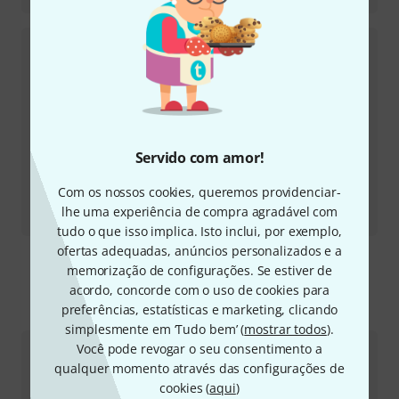
Servido com amor!
Com os nossos cookies, queremos providenciar-
Relatório de teste
lhe uma experiência de compra agradável com
Mooer SD30i Intelligent Amp
tudo o que isso implica. Isto inclui, por exemplo,
ofertas adequadas, anúncios personalizados e a
memorização de configurações. Se estiver de
acordo, concorde com o uso de cookies para
Eis como pode contactar-nos
preferências, estatísticas e marketing, clicando
simplesmente em ‘Tudo bem’ (
mostrar todos
).
Você pode revogar o seu consentimento a
Atendimento ao Cliente Portugal
qualquer momento através das configurações de
cookies (
aqui
)