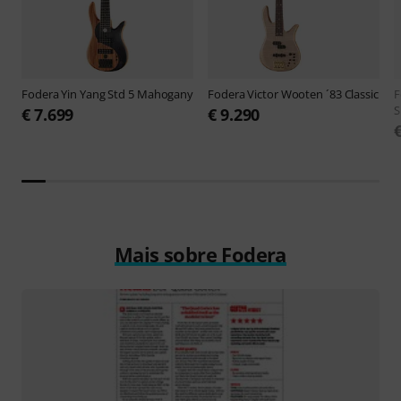
Fodera
Yin Yang Std 5 Mahogany
Fodera
Victor Wooten ´83 Classic
F
S
€ 7.699
€ 9.290
Mais sobre Fodera