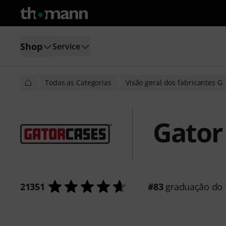
Shop
Service
Todas as Categorias
Visão geral dos fabricantes G
Gator
21351
#83
graduação do f