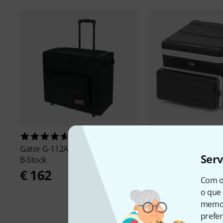
11
3
Gator
G-112A Amp Transporter
Gator
GRC-10X4 3D R
Ser
B-Stock
€ 189
€ 162
Com o
o que 
memor
prefer