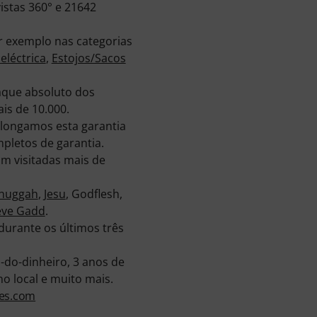
istas 360° e 21642
r exemplo nas categorias
eléctrica
,
Estojos/Sacos
aque absoluto dos
is de 10.000.
olongamos esta garantia
pletos de garantia.
m visitadas mais de
huggah
,
Jesu
, Godflesh,
eve Gadd
.
urante os últimos três
do-dinheiro, 3 anos de
o local e muito mais.
ses.com