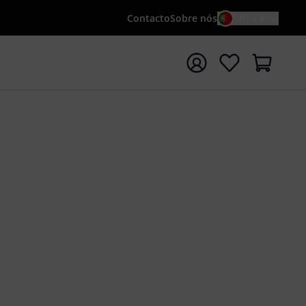
Contacto
Sobre nós
PT / €
iar pesquisa com o termo de pesquisa {searchTerm}