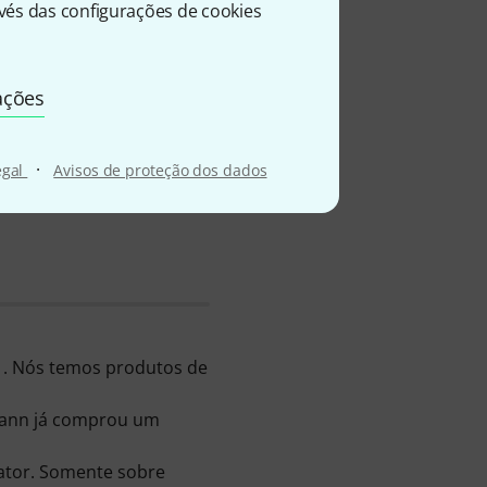
és das configurações de cookies
ações
·
egal
Avisos de proteção dos dados
 . Nós temos produtos de
omann já comprou um
ator. Somente sobre