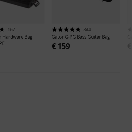
167
344
 Hardware Bag
Gator
G-PG Bass Guitar Bag
G
PE
€ 159
€