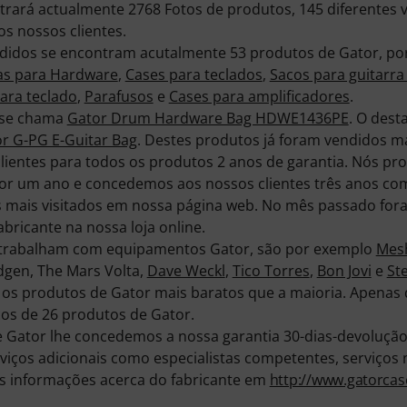
rará actualmente 2768 Fotos de produtos, 145 diferentes v
s nossos clientes.
didos se encontram acutalmente 53 produtos de Gator, po
xas para Hardware
,
Cases para teclados
,
Sacos para guitarra 
ara teclado
,
Parafusos
e
Cases para amplificadores
.
 se chama
Gator Drum Hardware Bag HDWE1436PE
. O dest
r G-PG E-Guitar Bag
. Destes produtos já foram vendidos ma
lientes para todos os produtos 2 anos de garantia. Nós pr
por um ano e concedemos aos nossos clientes três anos com
 mais visitados em nossa página web. No mês passado fora
bricante na nossa loja online.
 trabalham com equipamentos Gator, são por exemplo
Mes
dgen, The Mars Volta,
Dave Weckl
,
Tico Torres
,
Bon Jovi
e
St
 produtos de Gator mais baratos que a maioria. Apenas d
os de 26 produtos de Gator.
Gator lhe concedemos a nossa garantia 30-dias-devolução-
viços adicionais como especialistas competentes, serviços n
s informações acerca do fabricante em
http://www.gatorca