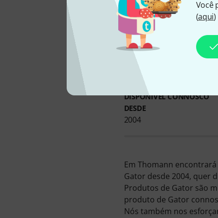
Você 
(
aqui
)
DISPONÍVEL CONNOSCO
DESDE
2004
Em Thomann encontrará 2
Gator desde 2004, quer d
Produtos de Gator são mu
produto de Gator connos
Nós também nos esforçam