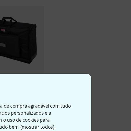
 G-LCD-TOTE-MDX2 B-
ia de compra agradável com tudo
úncios personalizados e a
m o uso de cookies para
Tudo bem’ (
mostrar todos
).