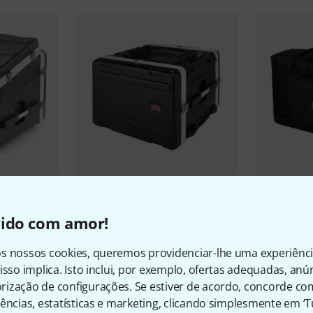
Gator
Dual
1
Stock
ack B-Stock
Gator
GRR-6L B-Stock
vido com amor!
€ 111
€ 165
s nossos cookies, queremos providenciar-lhe uma experiênc
isso implica. Isto inclui, por exemplo, ofertas adequadas, an
ização de configurações. Se estiver de acordo, concorde co
ências, estatísticas e marketing, clicando simplesmente em ‘