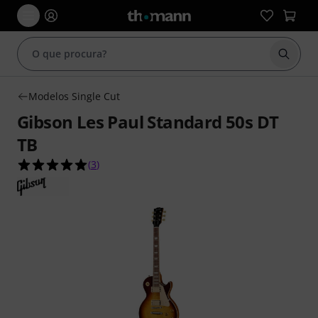
Inicia
Modelos Single Cut
Gibson Les Paul Standard 50s DT
TB
5.0 de 5 estrelas de 3 avaliações de clientes
(
3
)