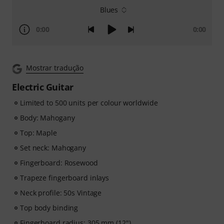
Blues
0:00
0:00
Mostrar tradução
Electric Guitar
Limited to 500 units per colour worldwide
Body: Mahogany
Top: Maple
Set neck: Mahogany
Fingerboard: Rosewood
Trapeze fingerboard inlays
Neck profile: 50s Vintage
Top body binding
Fingerboard radius: 305 mm (12")