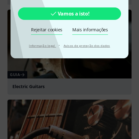
Tocar
Vamos a isto!
Rejeitar cookies
Mais informações
·
Informação legal
Avisos de proteção dos dados
GUIA
Electric Guitars