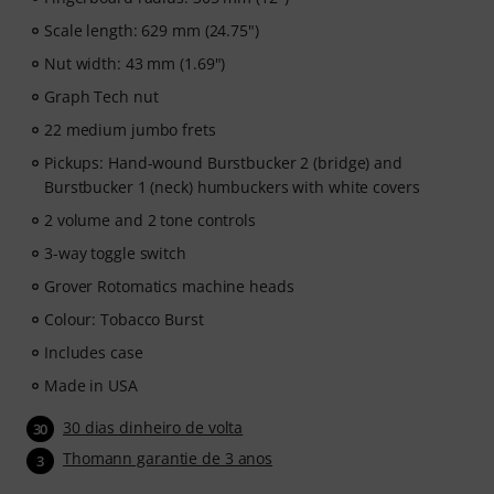
Scale length: 629 mm (24.75")
Nut width: 43 mm (1.69")
Graph Tech nut
22 medium jumbo frets
Pickups: Hand-wound Burstbucker 2 (bridge) and
Burstbucker 1 (neck) humbuckers with white covers
2 volume and 2 tone controls
3-way toggle switch
Grover Rotomatics machine heads
Colour: Tobacco Burst
Includes case
Made in USA
30 dias dinheiro de volta
30
Thomann garantie de 3 anos
3