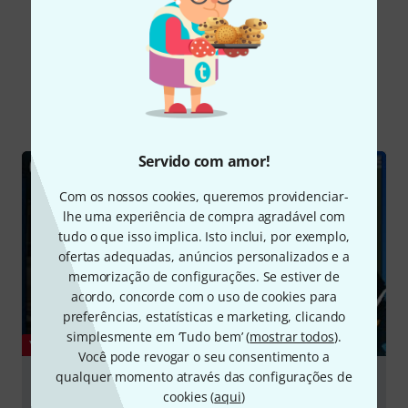
Sabia?
Todos
vídeos
Guia Online
Servido com amor!
Com os nossos cookies, queremos providenciar-
lhe uma experiência de compra agradável com
tudo o que isso implica. Isto inclui, por exemplo,
ofertas adequadas, anúncios personalizados e a
memorização de configurações. Se estiver de
acordo, concorde com o uso de cookies para
preferências, estatísticas e marketing, clicando
simplesmente em ‘Tudo bem’ (
mostrar todos
).
YOUTUBE
Você pode revogar o seu consentimento a
qualquer momento através das configurações de
Gibson Les Paul "Double Trouble" Standard 50s and
cookies (
aqui
)
60s models | Review | Guitar Interactive