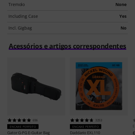
Tremolo
None
Including Case
Yes
Incl. Gigbag
No
Acessórios e artigos correspondentes
656
3253
E
ENCAIXE PERFEITO
ENCAIXE PERFEITO
Gator
G-PG E-Guitar Bag
Daddario
EXL110