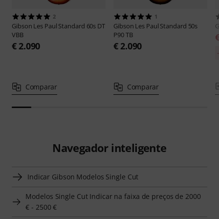
2
1
Gibson
Les Paul Standard 60s DT
Gibson
Les Paul Standard 50s
G
VBB
P90 TB
€ 2.090
€ 2.090
Comparar
Comparar
Navegador inteligente
Indicar Gibson Modelos Single Cut
Modelos Single Cut Indicar na faixa de preços de 2000
€ - 2500 €