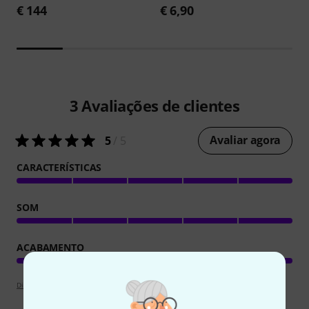
€ 144
€ 6,90
3
Avaliações de clientes
Avaliar agora
5
/ 5
CARACTERÍSTICAS
SOM
ACABAMENTO
Diretrizes de apreciações