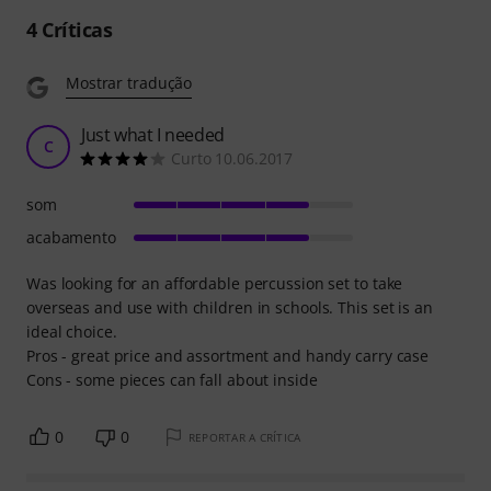
4
Críticas
Mostrar tradução
Just what I needed
C
Curto 10.06.2017
som
acabamento
Was looking for an affordable percussion set to take
overseas and use with children in schools. This set is an
ideal choice.
Pros - great price and assortment and handy carry case
Cons - some pieces can fall about inside
0
0
REPORTAR A CRÍTICA