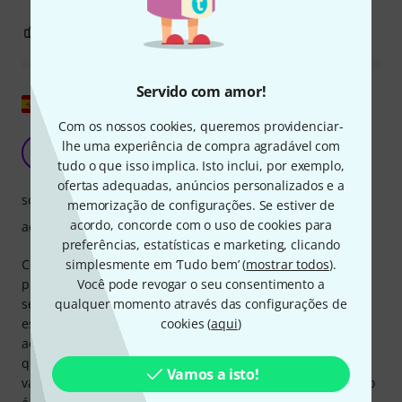
3
0
REPORTAR A CRÍTICA
Servido com amor!
Mostrar original
Com os nossos cookies, queremos providenciar-
Muito fácil de administrar
lhe uma experiência de compra agradável com
A
Anónimo 30.03.2016
tudo o que isso implica. Isto inclui, por exemplo,
ofertas adequadas, anúncios personalizados e a
som
memorização de configurações. Se estiver de
acordo, concorde com o uso de cookies para
acabamento
preferências, estatísticas e marketing, clicando
Comprei este produto porque era professora itinerante e
simplesmente em ‘Tudo bem’ (
mostrar todos
).
precisava levar minhas partituras comigo várias vezes por
Você pode revogar o seu consentimento a
semana. Foi uma ótima escolha, especialmente para a pré-
qualquer momento através das configurações de
escola e os primeiros anos do ensino fundamental (devido
cookies (
aqui
)
ao tamanho reduzido dos instrumentos). Recomendo para
quem não tem uma sala de música e quer transportar
Vamos a isto!
vários instrumentos com facilidade. O único ponto negativo