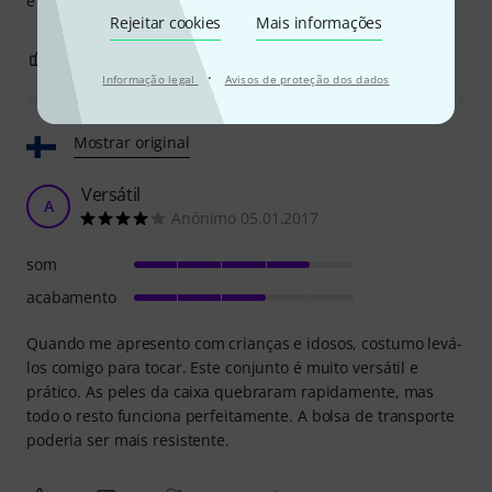
é o acabamento em alguns aspectos.
Rejeitar cookies
Mais informações
0
0
REPORTAR A CRÍTICA
·
Informação legal
Avisos de proteção dos dados
Mostrar original
Versátil
A
Anónimo 05.01.2017
som
acabamento
Quando me apresento com crianças e idosos, costumo levá-
los comigo para tocar. Este conjunto é muito versátil e
prático. As peles da caixa quebraram rapidamente, mas
todo o resto funciona perfeitamente. A bolsa de transporte
poderia ser mais resistente.