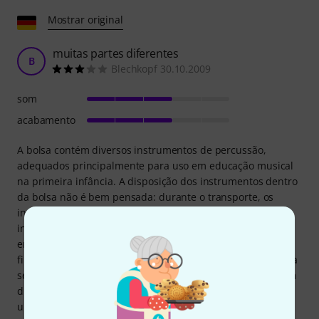
Mostrar original
muitas partes diferentes
B
Blechkopf 30.10.2009
som
acabamento
A bolsa contém diversos instrumentos de percussão,
adequados principalmente para uso em educação musical
na primeira infância. A disposição dos instrumentos dentro
da bolsa não é bem pensada: durante o transporte, os
instrumentos tendem a escorregar para fora da parte
inferior (veja a foto) pelas alças, e ao reabrir a bolsa, você
encontrará tudo desorganizado. As baquetas são muito
finas, resultando em baixa qualidade sonora. No entanto, a
seleção geral de instrumentos é bastante boa. Para uso em
diferentes locais, recomendo guardar os instrumentos em
uma bolsa de percussão dupla da Rockbag.