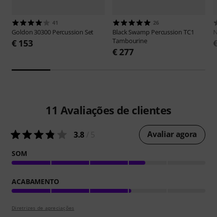
41
26
Goldon
30300 Percussion Set
Black Swamp Percussion
TC1
N
Tambourine
€ 153
€ 277
11
Avaliações de clientes
Avaliar agora
3.8
/ 5
SOM
ACABAMENTO
Diretrizes de apreciações