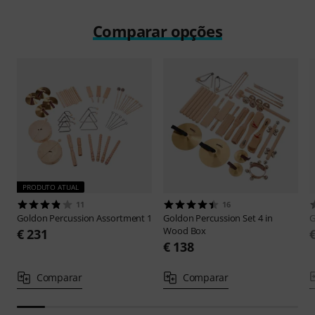
Comparar opções
PRODUTO ATUAL
11
16
Goldon
Percussion Assortment 1
Goldon
Percussion Set 4 in
G
Wood Box
€ 231
€ 138
Comparar
Comparar