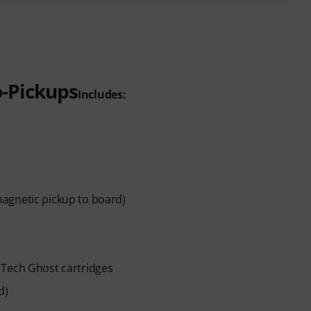
o-Pickups
Includes:
agnetic pickup to board)
 Tech Ghost cartridges
d)