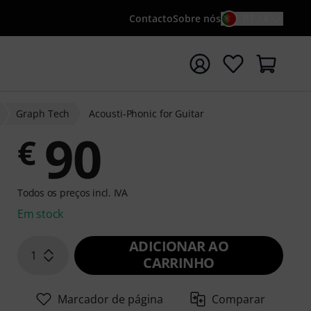
Contacto
Sobre nós
PT / €
iar pesquisa com o termo de pesquisa {searchTerm}
Graph Tech
Acousti-Phonic for Guitar
90
€
Todos os preços incl. IVA
Em stock
ADICIONAR AO
1
CARRINHO
Marcador de página
Comparar