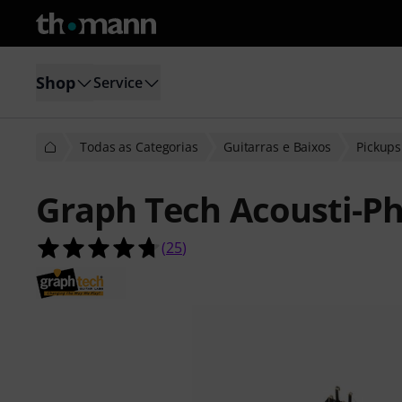
Shop
Service
Todas as Categorias
Guitarras e Baixos
Pickups
Graph Tech Acousti-Ph
4.7 de 5 estrelas de 25 avaliações de
(
25
)