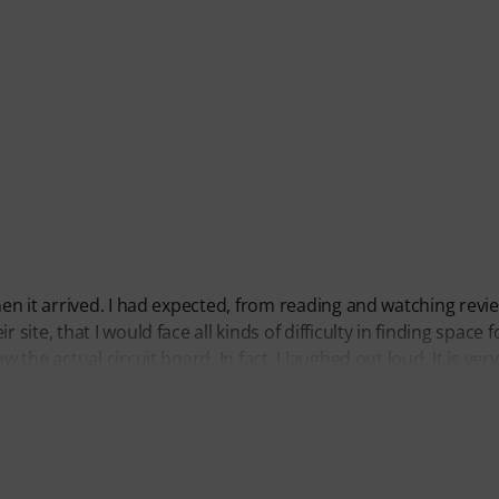
n it arrived. I had expected, from reading and watching revi
e, that I would face all kinds of difficulty in finding space fo
he actual circuit board. In fact, I laughed out loud. It is very