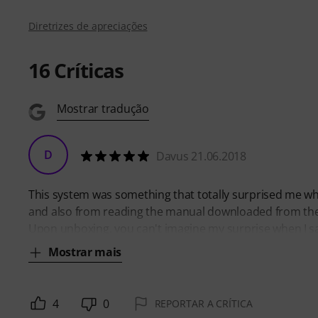
Diretrizes de apreciações
16
Críticas
Mostrar tradução
D
Davus 21.06.2018
This system was something that totally surprised me whe
and also from reading the manual downloaded from their sit
Upon unboxing, you can't imagine my surprise when I saw t
Mostrar mais
4
0
REPORTAR A CRÍTICA