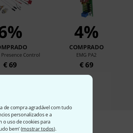
6%
4%
OMPRADO
COMPRADO
Presence Control
EMG PA2
€ 69
€ 69
ia de compra agradável com tudo
úncios personalizados e a
m o uso de cookies para
Tudo bem’ (
mostrar todos
).