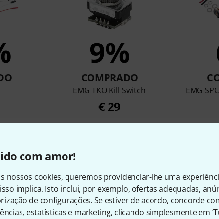
%
9%
DO
COMPRADO
C
EMG TKO Kill Switch
EMG SPC 
€ 29
Comparar
vido com amor!
s nossos cookies, queremos providenciar-lhe uma experiênc
isso implica. Isto inclui, por exemplo, ofertas adequadas, an
ização de configurações. Se estiver de acordo, concorde co
ências, estatísticas e marketing, clicando simplesmente em ‘