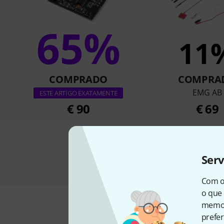
65%
11
COMPRADO
COMPRA
EMG AB
ESTE ARTIGO EXATAMENTE
€ 90
€ 69
Ser
Com o
o que 
memor
prefer