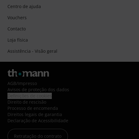
Centro de ajuda
Vouchers
Contacto
Loja física
Assistência - Visão geral
AGB
/
Impresso
Avisos de proteção dos dados
Definições de cookies
Direito de rescisão
Processo de encomenda
Direitos legais de garantia
Declaração de Acessibilidade
Retratação do contrato