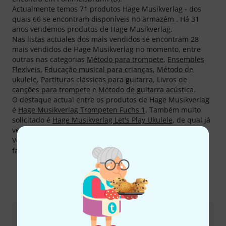
Actualmente temos 71 produtos Hage Musikverlag - dos
quais 66 se encontram disponíveis no armazém . Há 31
anos vendemos produtos de Hage Musikverlag.
Nas listas actuales dos mais vendidos se encontram 28
mais vendidos de Hage Musikverlag no momento, entre
outras nas categorias
Método para trompete
,
Ensembles
Flexíveis
,
Educação musical para crianças
,
Método de
ukulele
,
Partituras clássicas para guitarra
,
Livros de
canções para trompete
e
Método de guitarra acústica
.
O destaque actual entre os produtos de Hage Musikverlag
é
Hage Musikverlag Trompeten Fuchs 1
. Também muito
solicitado é
Hage Musikverlag Let's Play Ukulele
, de qual já
vendemos mais de 10.000.
Você pode encontrar mais informações acerca do
fabricante em
http://www.hagemusikverlag.de
Eis como pode contactar-nos
Atendimento ao Cliente Portugal