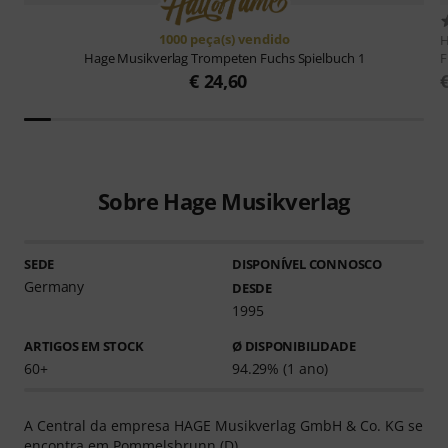
1000 peça(s) vendido
H
F
Hage Musikverlag
Trompeten Fuchs Spielbuch 1
€ 24,60
Sobre Hage Musikverlag
SEDE
DISPONÍVEL CONNOSCO
Germany
DESDE
1995
ARTIGOS EM STOCK
Ø DISPONIBILIDADE
60+
94.29% (1 ano)
A Central da empresa HAGE Musikverlag GmbH & Co. KG se
encontra em Pommelsbrunn (D).