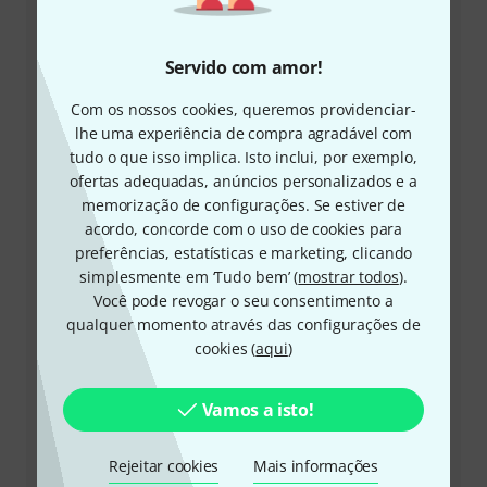
Servido com amor!
Com os nossos cookies, queremos providenciar-
+49-9546-9223-645
lhe uma experiência de compra agradável com
tudo o que isso implica. Isto inclui, por exemplo,
A nossa equipa de apoio ao cliente está aqui para o
ofertas adequadas, anúncios personalizados e a
ajudar com quaisquer questões ou problemas
memorização de configurações. Se estiver de
acordo, concorde com o uso de cookies para
preferências, estatísticas e marketing, clicando
Ter número de cliente à mão
simplesmente em ‘Tudo bem’ (
mostrar todos
).
Você pode revogar o seu consentimento a
Horários comerciais (CEST - Horário de
qualquer momento através das configurações de
verão da Europa Central)
cookies (
aqui
)
Solicitar devolução da chamada
Vamos a isto!
Outras formas de entrar em contacto connosco
Rejeitar cookies
Mais informações