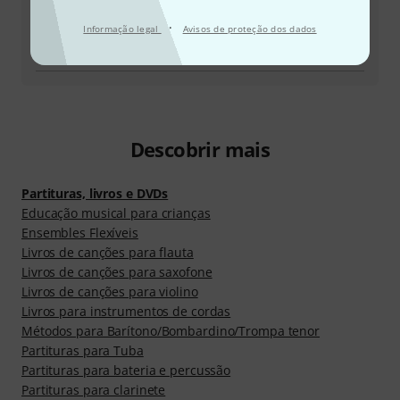
Devolver produto
·
Informação legal
Avisos de proteção dos dados
Todos os contactos
Descobrir mais
Partituras, livros e DVDs
Educação musical para crianças
Ensembles Flexíveis
Livros de canções para flauta
Livros de canções para saxofone
Livros de canções para violino
Livros para instrumentos de cordas
Métodos para Barítono/Bombardino/Trompa tenor
Partituras para Tuba
Partituras para bateria e percussão
Partituras para clarinete