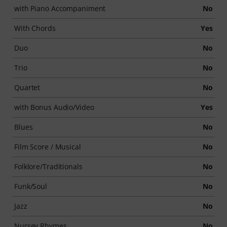
with Piano Accompaniment
No
With Chords
Yes
Duo
No
Trio
No
Quartet
No
with Bonus Audio/Video
Yes
Blues
No
Film Score / Musical
No
Folklore/Traditionals
No
Funk/Soul
No
Jazz
No
Nursey Rhymes
No