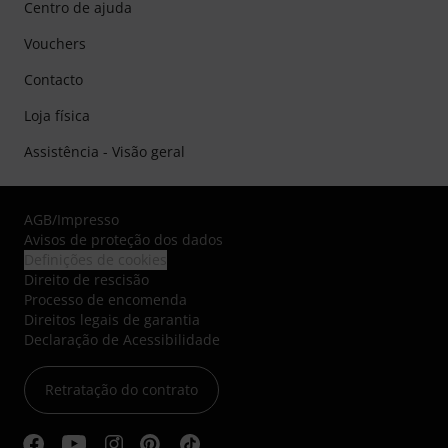
Centro de ajuda
Vouchers
Contacto
Loja física
Assistência - Visão geral
AGB
/
Impresso
Avisos de proteção dos dados
Definições de cookies
Direito de rescisão
Processo de encomenda
Direitos legais de garantia
Declaração de Acessibilidade
Retratação do contrato