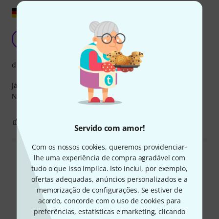
Mostrar original
Finalmente!
MG
Manuela G. 26.10.2009
disposição
Já estava na hora de termos um bom livro de canções de
Natal.
0
0
REPORTAR A CRÍTICA
Servido com amor!
Com os nossos cookies, queremos providenciar-
lhe uma experiência de compra agradável com
Ler todas as reviews
tudo o que isso implica. Isto inclui, por exemplo,
ofertas adequadas, anúncios personalizados e a
memorização de configurações. Se estiver de
acordo, concorde com o uso de cookies para
Sabia?
preferências, estatísticas e marketing, clicando