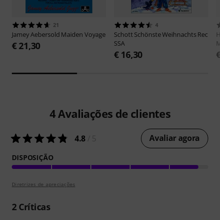
21
4
Jamey Aebersold
Maiden Voyage
Schott
Schönste Weihnachts Rec
H
SSA
M
€ 21,30
€ 16,30
4
Avaliações de clientes
Avaliar agora
4.8
/ 5
DISPOSIÇÃO
Diretrizes de apreciações
2
Críticas