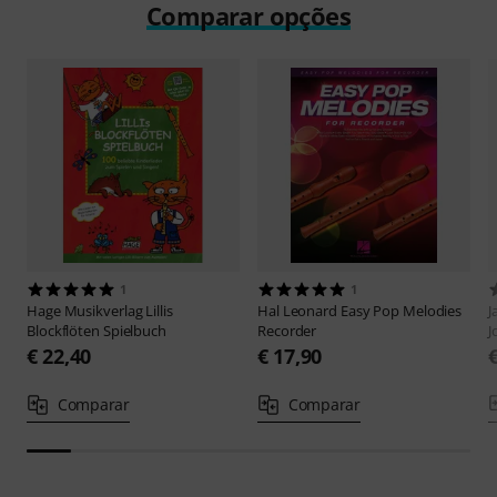
Comparar opções
1
1
Hage Musikverlag
Lillis
Hal Leonard
Easy Pop Melodies
J
Blockflöten Spielbuch
Recorder
J
€ 22,40
€ 17,90
Comparar
Comparar