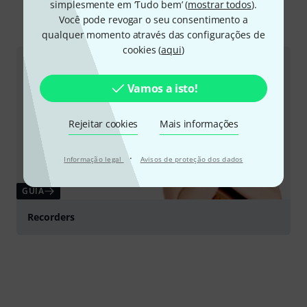
simplesmente em ‘Tudo bem’ (
mostrar todos
).
Todos
Guia Online
Você pode revogar o seu consentimento a
qualquer momento através das configurações de
cookies (
aqui
)
Vamos a isto!
Rejeitar cookies
Mais informações
·
Informação legal
Avisos de proteção dos dados
GUIA
Recorders