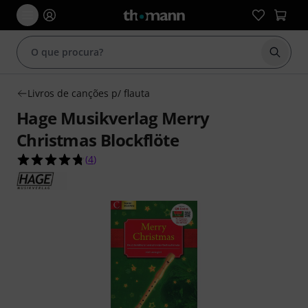
Inicia
Livros de canções p/ flauta
Hage Musikverlag Merry
Christmas Blockflöte
4.8 de 5 estrelas de 4 avaliações de clientes
(
4
)