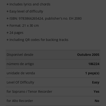
Includes lyrics and chords
Easy level of difficulty
ISBN: 9783866265424, publisher's no. EH 2080
Format: 21 x 30 cm
24 pages
Including QR codes for backing tracks
Disponível desde
Outubro 2005
número de artigo
186224
unidade de venda
1 peça(s)
Level Of Difficulty
Easy
for Soprano / Tenor Recorder
Yes
for Alto Recorder
No