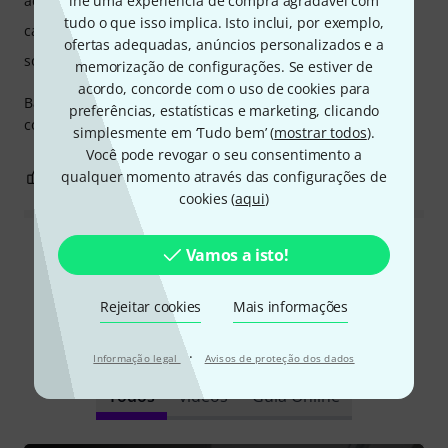
acabamento
lhe uma experiência de compra agradável com
tudo o que isso implica. Isto inclui, por exemplo,
características
ofertas adequadas, anúncios personalizados e a
som
memorização de configurações. Se estiver de
acordo, concorde com o uso de cookies para
Baixo com um som muito redondo e quente, e com optima
preferências, estatísticas e marketing, clicando
construção para o preço. Excelente para tons mais vintage
simplesmente em ‘Tudo bem’ (
mostrar todos
).
Você pode revogar o seu consentimento a
0
0
qualquer momento através das configurações de
REPORTAR A CRÍTICA
cookies (
aqui
)
Ler todas as reviews
Vamos a isto!
Rejeitar cookies
Mais informações
Sabia?
·
Informação legal
Avisos de proteção dos dados
Todos
vídeos
Guia Online