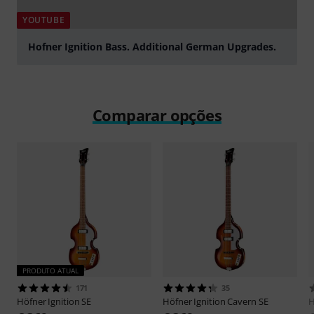
YOUTUBE
Hofner Ignition Bass. Additional German Upgrades.
Tocar
Comparar opções
PRODUTO ATUAL
171
35
Höfner
Ignition SE
Höfner
Ignition Cavern SE
H