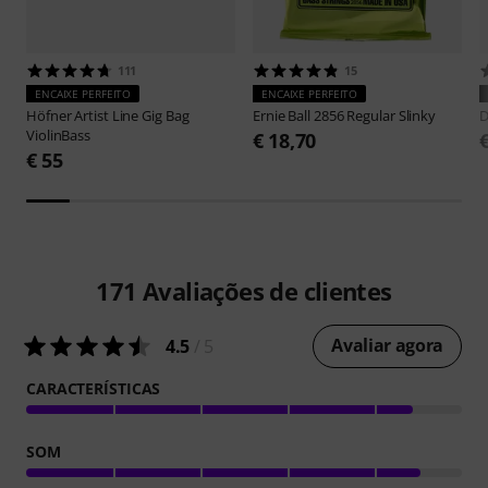
111
15
ENCAIXE PERFEITO
ENCAIXE PERFEITO
Höfner
Artist Line Gig Bag
Ernie Ball
2856 Regular Slinky
D
ViolinBass
€ 18,70
€ 55
171
Avaliações de clientes
Avaliar agora
4.5
/ 5
CARACTERÍSTICAS
SOM