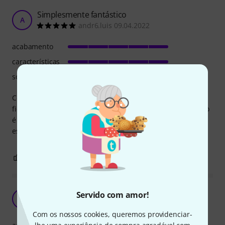
Simplesmente fantástico
A
andr6.luis 09.04.2022
acabamento
características
som
Comprei como prenda de Natal para o meu irmão e ele
ficou absolutamente deslumbrado. O acabamento do baixo
é impressionante, esteticamente imbatível e o som é
espectacular. Pelo preço acho que é imbatível.
0
0
REPORTAR A CRÍTICA
Óptimo baixo por preço acessível
Servido com amor!
F
francis_co 27.02.2021
Com os nossos cookies, queremos providenciar-