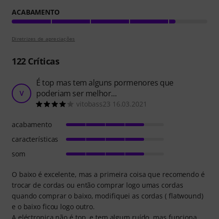
ACABAMENTO
Diretrizes de apreciações
122
Críticas
É top mas tem alguns pormenores que
poderiam ser melhor...
V
vitobass23 16.03.2021
acabamento
características
som
O baixo é excelente, mas a primeira coisa que recomendo é
trocar de cordas ou então comprar logo umas cordas
quando comprar o baixo, modifiquei as cordas ( flatwound)
e o baixo ficou logo outro.
A eléctronica não é top, e tem algum ruído, mas funciona