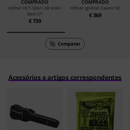
COMPRADO
COMPRADO
S
Höfner HCT-500/1-SB Violin
Höfner Ignition Cavern SE
Bass CT
€ 369
€ 739
Comparar
Acessórios e artigos correspondentes