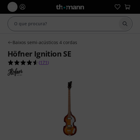
Inicia
Baixos semi-acústicos 4 cordas
Höfner Ignition SE
4.5 de 5 estrelas de 171 avaliações de clientes
(
171
)