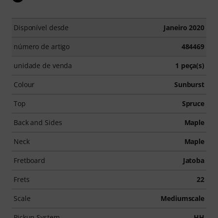
Disponível desde
Janeiro 2020
número de artigo
484469
unidade de venda
1 peça(s)
Colour
Sunburst
Top
Spruce
Back and Sides
Maple
Neck
Maple
Fretboard
Jatoba
Frets
22
Scale
Mediumscale
Pickup System
HH