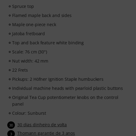
educator Marek Bero, known for his holistic approach
Spruce top
to bass playing, rhythmic mastery and practical
exercises that help every bassist grow — from
Flamed maple back and sides
beginners to advanced players. Explore structured
Maple one-piece neck
lessons, play-along tracks, technique workouts and
Jatoba fretboard
musical concepts that will take your bass playing to the
next level.
Top and back feature white binding
Scale: 76 cm (30")
After your order has been shipped, you will
Nut width: 42 mm
automatically receive the activation code via email. The
subscription ends automatically after expiration.
22 Frets
Pickups: 2 Höfner Ignition Staple humbuckers
Individual machine heads with pearloid plastic buttons
Original Tea Cup potentiometer knobs on the control
panel
Colour: Sunburst
30 dias dinheiro de volta
30
Thomann garantie de 3 anos
3