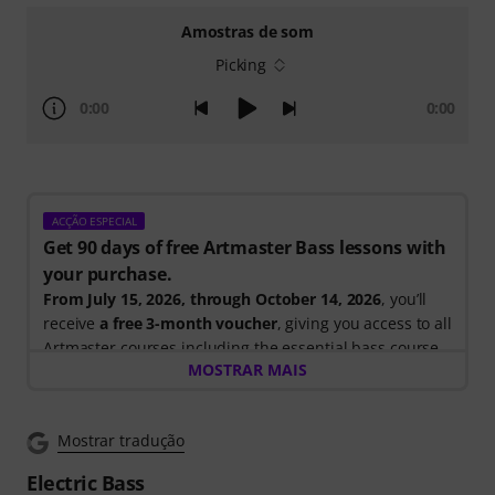
Amostras de som
Picking
0:00
0:00
ACÇÃO ESPECIAL
Get 90 days of free Artmaster Bass lessons with
your purchase.
From July 15, 2026, through October 14, 2026
, you’ll
receive
a free 3-month voucher
, giving you access to all
Artmaster courses including the essential bass course
MOSTRAR MAIS
designed to strengthen your groove, timing, technique
and musical creativity. ArtMaster.com – your online
platform for bass education and modern musicianship.
Mostrar tradução
ArtMaster.com – learn directly from renowned bass
Electric Bass