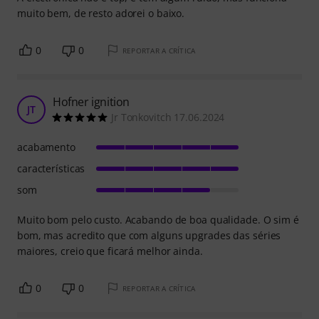
muito bem, de resto adorei o baixo.
0
0
REPORTAR A CRÍTICA
Hofner ignition
JT
Jr Tonkovitch 17.06.2024
acabamento
características
som
Muito bom pelo custo. Acabando de boa qualidade. O sim é
bom, mas acredito que com alguns upgrades das séries
maiores, creio que ficará melhor ainda.
0
0
REPORTAR A CRÍTICA