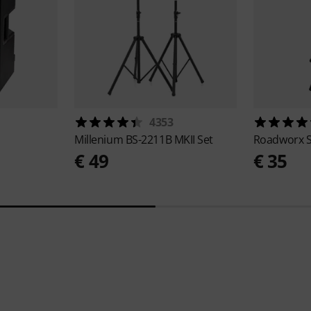
4353
Millenium
BS-2211B MKII Set
Roadworx
€ 49
€ 35