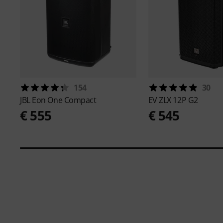
154
30
JBL
Eon One Compact
EV
ZLX 12P G2
€ 555
€ 545