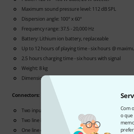
Maximum sound pressure level: 112 dB SPL
Dispersion angle: 100° x 60°
Frequency range: 37.5 - 20,000 Hz
Battery: Lithium ion battery, replaceable
Up to 12 hours of playing time - six hours @ maxi
2.5 hours charging time - six hours with signal
Weight: 8 kg
Dimensions (L x W x H): 291 x 255 x 399 mm
Ser
Connectors:
Com o
Two inputs: XLR/jack Mic - Mic/Line one with phan
o que 
Two line inputs: 6.3 mm and 3.5 mm jack
memor
prefer
One line output: 6.3 mm jack