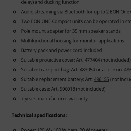
delay) and ducking function
Audio streaming via Bluetooth for up to 2 EON On
Two EON ONE Compact units can be operated in s
Pole mount adapter for 35 mm speaker stands
Multifunctional housing for monitor applications
Battery pack and power cord included
Suitable protective cover: Art.
477404
(not included)
Suitable transport bag: Art.
483054
or article no.
48
Suitable replacement battery: Art.
496155
(not inclu
Suitable case: Art.
506018
(not included)
7-years manufacturer warranty
Technical specifications:
Power: 120 W - 100 W bass, 20 W tweeter