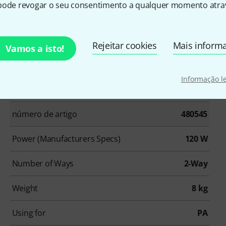
pode revogar o seu consentimento a qualquer momento atrav
nal devices such as iPad, iPod, tablets, etc.
Rejeitar cookies
Mais inform
Vamos a isto!
Informação l
número de artigo
480545
Power (Manufacturers Specs)
120 W
Number of Ways
2-Way
Weight
8 kg
Using for
PA