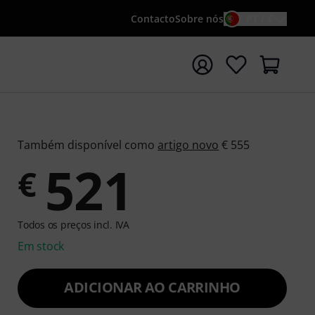
Contacto
Sobre nós
PT / €
iar pesquisa com o termo de pesquisa {searchTerm}
Também disponível como
artigo novo
€ 555
521
€
Todos os preços incl. IVA
Em stock
ADICIONAR AO CARRINHO