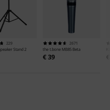
229
2671
Speaker Stand 2
the t.bone
MB85 Beta
K
€ 39
€