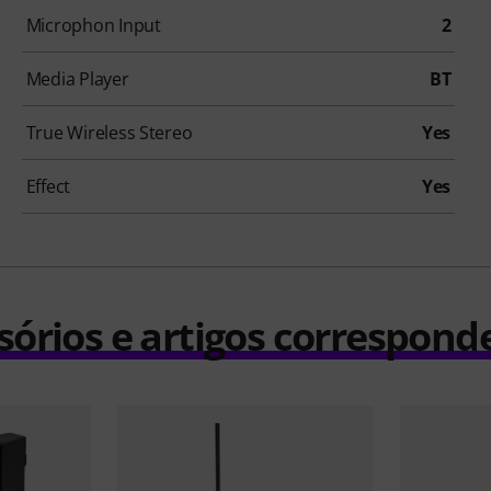
Microphon Input
2
Media Player
BT
True Wireless Stereo
Yes
Effect
Yes
sórios e artigos correspond