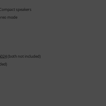
e Compact speakers
tereo mode
6024
(both not included)
ded)