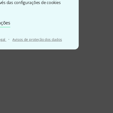
és das configurações de cookies
ações
·
egal
Avisos de proteção dos dados