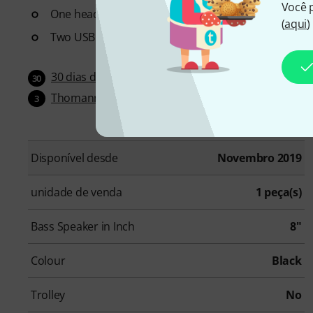
Você 
One headphone jack: 3.5 mm
(
aqui
)
Two USB charging sockets (5 V 2 A) for powering exter
30 dias dinheiro de volta
30
Thomann garantie de 3 anos
3
Disponível desde
Novembro 2019
unidade de venda
1 peça(s)
Bass Speaker in Inch
8"
Colour
Black
Trolley
No