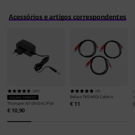
Acessórios e artigos correspondentes
5293
285
E
Befaco
TRS-MIDI Cable A
H
ENCAIXE PERFEITO
€ 11
Thomann
NT 0910 AC/PSA
€ 10,90