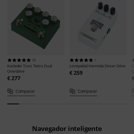
55
1
Kasleder
Toxic Twins Dual
Lovepedal
Hermida Dover Drive
C
Overdrive
O
€ 259
€ 277
Comparar
Comparar
Navegador inteligente