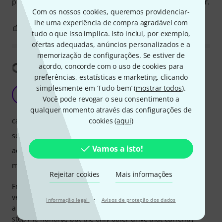
preset, recall whenever needed. The best i have seen so far.
Com os nossos cookies, queremos providenciar-
lhe uma experiência de compra agradável com
5
1
REPORTAR A CRÍTICA
tudo o que isso implica. Isto inclui, por exemplo,
ofertas adequadas, anúncios personalizados e a
memorização de configurações. Se estiver de
Mostrar tradução
acordo, concorde com o uso de cookies para
preferências, estatísticas e marketing, clicando
simplesmente em ‘Tudo bem’ (
mostrar todos
).
Made most of my drives redundant!
A
Você pode revogar o seu consentimento a
AddledLearner 08.04.2026
qualquer momento através das configurações de
características
cookies (
aqui
)
som
Vamos a isto!
acabamento
manuseio
Rejeitar cookies
Mais informações
From mild and the often overused term 'Transparent' to
verging on a fuzz, this pedal can do it all. I've gone through
·
Informação legal
Avisos de proteção dos dados
a few overdrives and distortions and I doubt this pedal will
stop me hunting, but the only other drive that currently