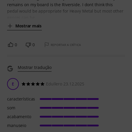
remains on my board is the Riverside. I dont think this
pedal would be appropriate for Heavy Metal but most other
genres can be
Mostrar mais
0
0
REPORTAR A CRÍTICA
Mostrar tradução
E
Edullero 23.12.2025
características
som
acabamento
manuseio