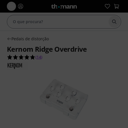
Inicia
Pedais de distorção
Kernom Ridge Overdrive
4.9 de 5 estrelas de 14 avaliações de clientes
(
14
)