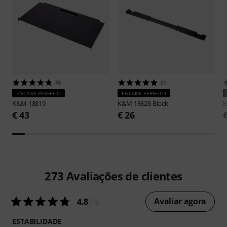
78
21
ENCAIXE PERFEITO
ENCAIXE PERFEITO
K&M
18819
K&M
18828 Black
€ 43
€ 26
273
Avaliações de clientes
Avaliar agora
4.8
/ 5
ESTABILIDADE