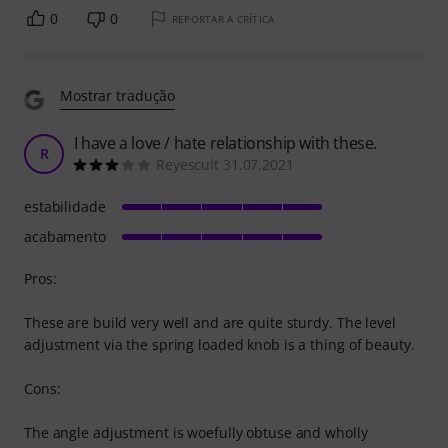
0
0
REPORTAR A CRÍTICA
Mostrar tradução
I have a love / hate relationship with these.
R
Reyescult 31.07.2021
estabilidade
acabamento
Pros:
These are build very well and are quite sturdy. The level
adjustment via the spring loaded knob is a thing of beauty.
Cons:
The angle adjustment is woefully obtuse and wholly