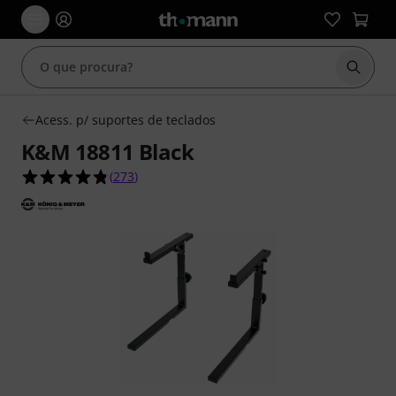
Inicia
Acess. p/ suportes de teclados
K&M 18811 Black
4.8 de 5 estrelas de 273 avaliações de clientes
(
273
)