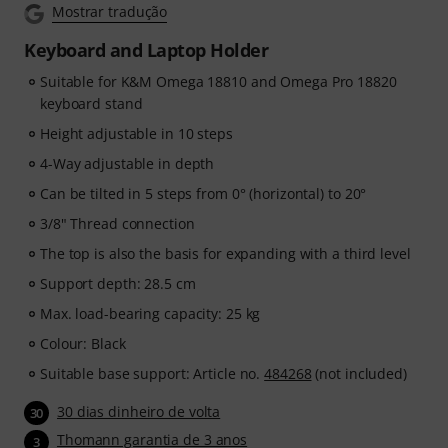
Mostrar tradução
Keyboard and Laptop Holder
Suitable for K&M Omega 18810 and Omega Pro 18820
keyboard stand
Height adjustable in 10 steps
4-Way adjustable in depth
Can be tilted in 5 steps from 0° (horizontal) to 20°
3/8" Thread connection
The top is also the basis for expanding with a third level
Support depth: 28.5 cm
Max. load-bearing capacity: 25 kg
Colour: Black
Suitable base support: Article no.
484268
(not included)
30 dias dinheiro de volta
30
Thomann garantia de 3 anos
3