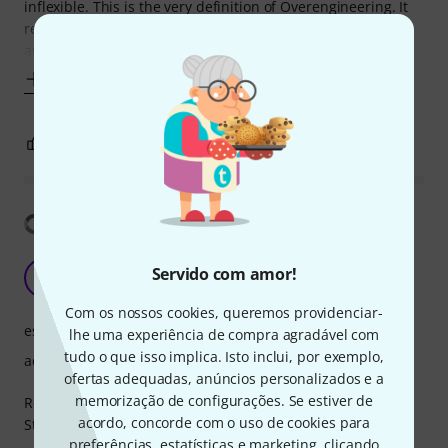
inflexible. This is the very definition of Overengineering. It
requires a ridiculous amount of effort to adjust the angle
and the maximum angle is very
Mostrar mais
4
0
REPORTAR A CRÍTICA
Mostrar tradução
Worth the money
Servido com amor!
I
IceUul 06.05.2021
Com os nossos cookies, queremos providenciar-
estabilidade
lhe uma experiência de compra agradável com
tudo o que isso implica. Isto inclui, por exemplo,
acabamento
ofertas adequadas, anúncios personalizados e a
memorização de configurações. Se estiver de
Really stable and high quality add-on for K&M stand.
acordo, concorde com o uso de cookies para
Strong and well made connectors and sturdy material.
preferências, estatísticas e marketing, clicando