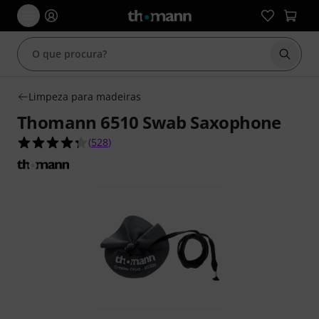
Inicia
Limpeza para madeiras
Thomann 6510 Swab Saxophone
4.3 de 5 estrelas de 528 avaliações de clientes
(
528
)