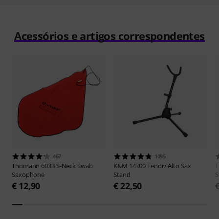
Acessórios e artigos correspondentes
467
1095
Thomann
6033 S-Neck Swab
K&M
14300 Tenor/ Alto Sax
Saxophone
Stand
S
€ 12,90
€ 22,50