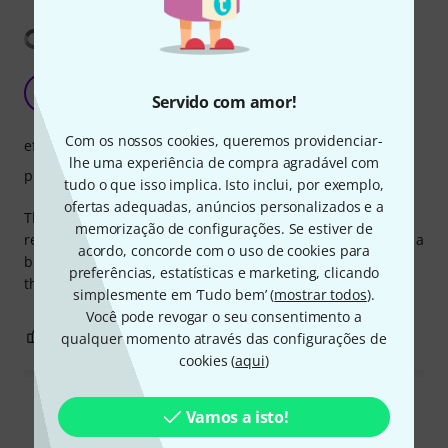
Mostrar tradução
It works really well.
D
Servido com amor!
Deivin.clr 04.01.2019
Com os nossos cookies, queremos providenciar-
eficiência de limpeza
lhe uma experiência de compra agradável com
protecção
tudo o que isso implica. Isto inclui, por exemplo,
ofertas adequadas, anúncios personalizados e a
The material is good, it is well made and right size! I
memorização de configurações. Se estiver de
recommend it. the weight at the end of the string could be a
acordo, concorde com o uso de cookies para
bit heavier. it would be easier and faster to pull it through
preferências, estatísticas e marketing, clicando
the sax.
simplesmente em ‘Tudo bem’ (
mostrar todos
).
Você pode revogar o seu consentimento a
1
0
qualquer momento através das configurações de
REPORTAR A CRÍTICA
cookies (
aqui
)
Ler todas as reviews
Vamos a isto!