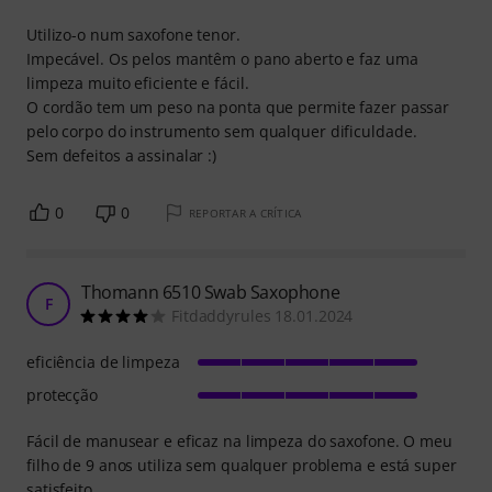
Utilizo-o num saxofone tenor.
Impecável. Os pelos mantêm o pano aberto e faz uma
limpeza muito eficiente e fácil.
O cordão tem um peso na ponta que permite fazer passar
pelo corpo do instrumento sem qualquer dificuldade.
Sem defeitos a assinalar :)
0
0
REPORTAR A CRÍTICA
Thomann 6510 Swab Saxophone
F
Fitdaddyrules 18.01.2024
eficiência de limpeza
protecção
Fácil de manusear e eficaz na limpeza do saxofone. O meu
filho de 9 anos utiliza sem qualquer problema e está super
satisfeito.