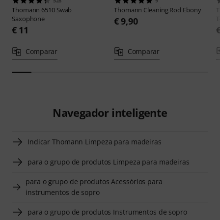
528
9
Thomann
6510 Swab
Thomann
Cleaning Rod Ebony
Saxophone
T
€ 9,90
€ 11
Comparar
Comparar
Navegador inteligente
Indicar Thomann Limpeza para madeiras
para o grupo de produtos Limpeza para madeiras
para o grupo de produtos Acessórios para
instrumentos de sopro
para o grupo de produtos Instrumentos de sopro