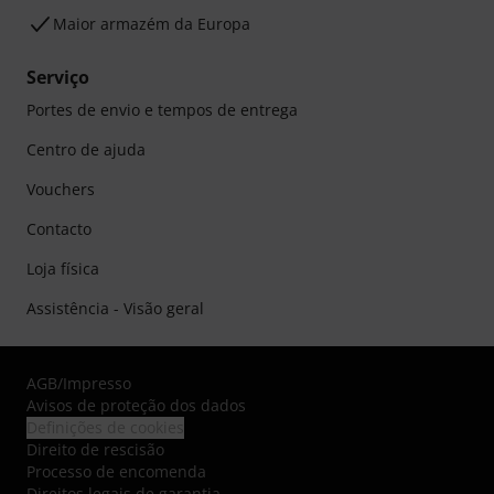
Maior armazém da Europa
Serviço
Portes de envio e tempos de entrega
Centro de ajuda
Vouchers
Contacto
Loja física
Assistência - Visão geral
AGB
/
Impresso
Avisos de proteção dos dados
Definições de cookies
Direito de rescisão
Processo de encomenda
Direitos legais de garantia