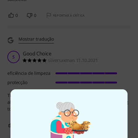
0
0
REPORTAR A CRÍTICA
Mostrar tradução
Good Choice
S
silversaxman 11.10.2021
eficiência de limpeza
protecção
The product gives you what you need. and the quality is
also very good. Would buy again but i dont think i am going
to need another one for a long time :) good work.
0
0
REPORTAR A CRÍTICA