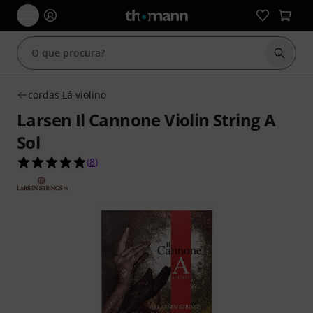
Inicia
cordas Lá violino
Larsen Il Cannone Violin String A
Sol
4.9 de 5 estrelas de 8 avaliações de clientes
(
8
)