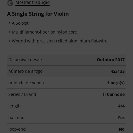
Mostrar tradução
A Single String for Violin
A Soloist
Multifilament-fiber on nylon core
Wound with precision rolled aluminium flat-wire
Disponível desde
Outubro 2017
número de artigo
423133
unidade de venda
1 peça(s)
Series / Brand
Il Cannone
length
4/4
ball-end
Yes
loop-end
No