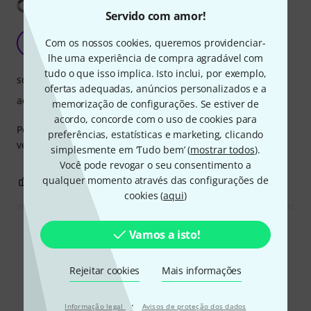
Mostrar tradução
Servido com amor!
Breathtaking sound.
Com os nossos cookies, queremos providenciar-
D
dconstan 30.11.2022
lhe uma experiência de compra agradável com
tudo o que isso implica. Isto inclui, por exemplo,
som
ofertas adequadas, anúncios personalizados e a
acabamento
memorização de configurações. Se estiver de
acordo, concorde com o uso de cookies para
Powerfull, soft, detailed, warm. Intimate sound grain, yet
preferências, estatísticas e marketing, clicando
very wide.
simplesmente em ‘Tudo bem’ (
mostrar todos
).
Você pode revogar o seu consentimento a
qualquer momento através das configurações de
0
0
REPORTAR A CRÍTICA
cookies (
aqui
)
Vamos a isto!
Ler todas as reviews
Rejeitar cookies
Mais informações
Comparar opções
·
Informação legal
Avisos de proteção dos dados