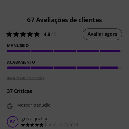
67
Avaliações de clientes
Avaliar agora
4.8
/ 5
MANUSEIO
ACABAMENTO
Diretrizes de apreciações
37
Críticas
Mostrar tradução
great quality
BC
Bart C 16.05.2018