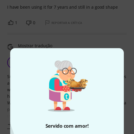
I have been using it for 7 years and still in a good shape
1
0
REPORTAR A CRÍTICA
Mostrar tradução
A
Anónimo 15.01.2016
Superb bongo bag by Meinl! This fits my Natal Spirit bongos
a treat. The interior padding inside means I don't have to
worry about them getting damaged. Shoulder strap and
handle makes for easy and comfortable transportation.
What's more, the extra divider means I can store a few extra
percussion items on top of the bongos too! When I'm not
using my bongos, this makes
Mostrar mais
Servido com amor!