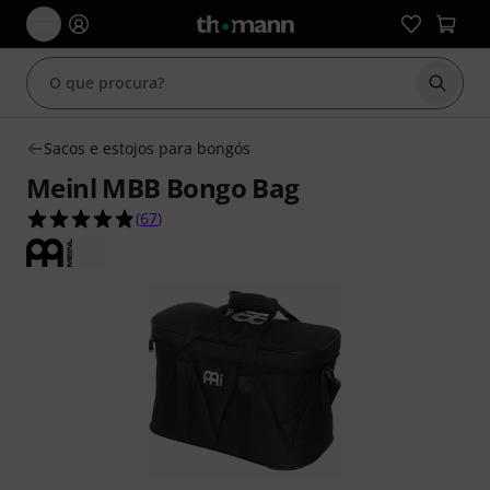
Inicia
Sacos e estojos para bongós
Meinl MBB Bongo Bag
4.8 de 5 estrelas de 67 avaliações de clientes
(
67
)