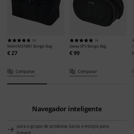
53
16
Meinl
MSTBB1 Bongo Bag
Gewa
SPS Bongo Bag
M
€ 27
€ 99
Comparar
Comparar
Navegador inteligente
para o grupo de produtos Sacos e estojos para
bongós