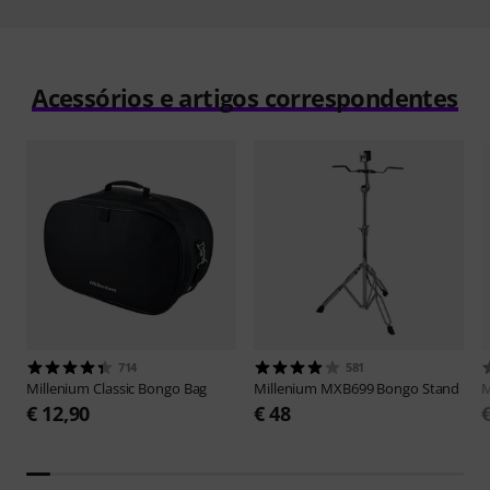
Acessórios e artigos correspondentes
714
581
Millenium
Classic Bongo Bag
Millenium
MXB699 Bongo Stand
M
€ 12,90
€ 48