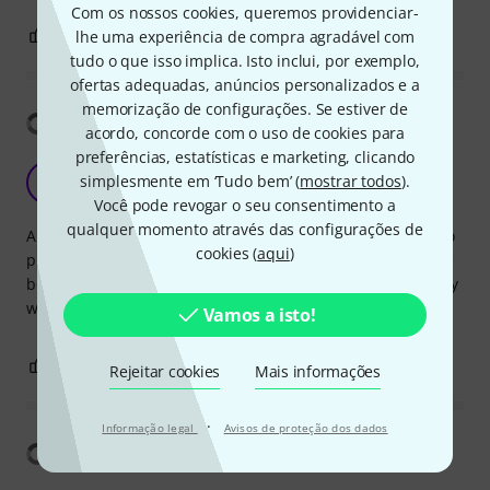
Com os nossos cookies, queremos providenciar-
0
0
lhe uma experiência de compra agradável com
REPORTAR A CRÍTICA
tudo o que isso implica. Isto inclui, por exemplo,
ofertas adequadas, anúncios personalizados e a
memorização de configurações. Se estiver de
Mostrar tradução
acordo, concorde com o uso de cookies para
preferências, estatísticas e marketing, clicando
resistant
simplesmente em ‘Tudo bem’ (
mostrar todos
).
M
Marcleo 13.10.2013
Você pode revogar o seu consentimento a
qualquer momento através das configurações de
A bag with excellent cushioning and nice layout. I'm able to
cookies (
aqui
)
pile in a bunch of small percussion items together with the
bongo and it works out fantastic. A strong bag too. Certainly
worth a good recommendation.
Vamos a isto!
1
0
REPORTAR A CRÍTICA
Rejeitar cookies
Mais informações
·
Informação legal
Avisos de proteção dos dados
Mostrar tradução