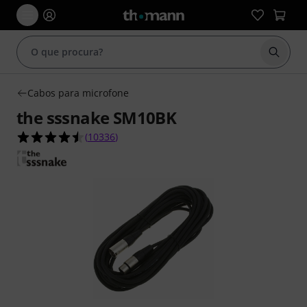
Inicia
Cabos para microfone
the sssnake SM10BK
4.5 de 5 estrelas de 10336 avaliações de clientes
(
10336
)