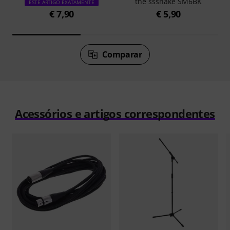
the sssnake SM6BK
ESTE ARTIGO EXATAMENTE
€ 7,90
€ 5,90
Comparar
Acessórios e artigos correspondentes