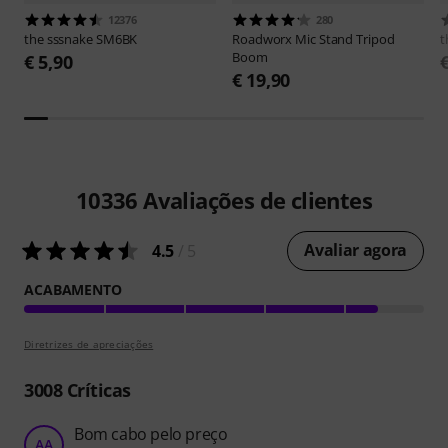
12376
280
the sssnake
SM6BK
Roadworx
Mic Stand Tripod
t
Boom
€ 5,90
€ 19,90
10336
Avaliações de clientes
Avaliar agora
4.5
/ 5
ACABAMENTO
Diretrizes de apreciações
3008
Críticas
Bom cabo pelo preço
AA