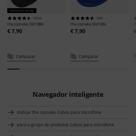
PRODUTO ATUAL
10336
1908
the sssnake
SM10BK
the sssnake
SM10BL
t
€ 7,90
€ 7,90
Comparar
Comparar
Navegador inteligente
Indicar the sssnake Cabos para microfone
para o grupo de produtos Cabos para microfone