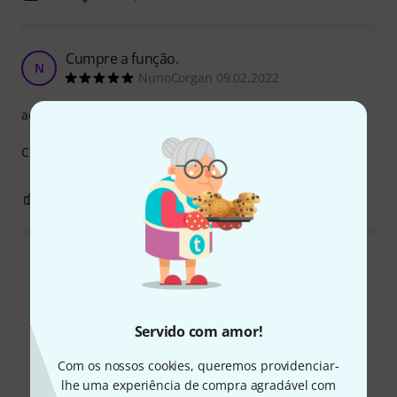
Cumpre a função.
N
NunoCorgan 09.02.2022
acabamento
Cumpre a função.
0
0
REPORTAR A CRÍTICA
Ler todas as reviews
Servido com amor!
Sabia?
Com os nossos cookies, queremos providenciar-
lhe uma experiência de compra agradável com
Todos
Guia Online
Downloads