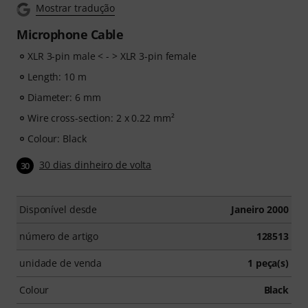
Mostrar tradução
Microphone Cable
XLR 3-pin male < - > XLR 3-pin female
Length: 10 m
Diameter: 6 mm
Wire cross-section: 2 x 0.22 mm²
Colour: Black
30 dias dinheiro de volta
30
Disponível desde
Janeiro 2000
número de artigo
128513
unidade de venda
1 peça(s)
Colour
Black