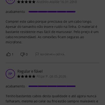
António Ataíde 16.01.2018
acabamento
Comprei este cabo porque precisava de um cabo longo.
Apesar do tamanho não insere ruído na linha. O material é
bastante resistente mas fácil de manusear. Pelo preço é um
cabo recomendável. As conexões ficam seguras ao
microfone.
1
0
REPORTAR A CRÍTICA
Regular e fiável
FP
Filipe P. 08.05.2026
acabamento
Tenho bastantes cabos desta qualidade e até agora nunca
falharam, mesmo ao calor ou frio estão sempre maleáveis e